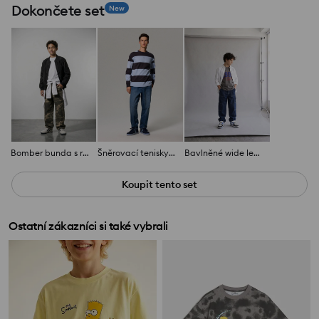
Dokončete set
New
Bomber bunda s reflexními prvky
Šněrovací tenisky z imitace semiše
Bavlněné wide leg džíny
Koupit tento set
Ostatní zákazníci si také vybrali