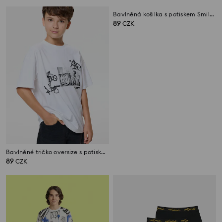
Bavlněné tričko oversize s potiskem graffiti
Bavlněná košilka s potiskem SmileyWorld®
89
89
CZK
CZK