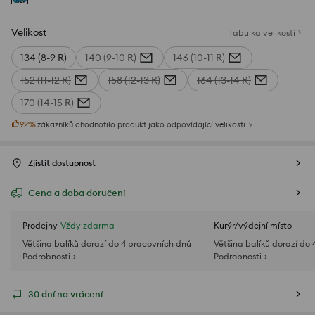
Velikost
Tabulka velikostí
134 (8-9 R)
140 (9-10 R)
146 (10-11 R)
152 (11-12 R)
158 (12-13 R)
164 (13-14 R)
170 (14-15 R)
92
%
zákazníků ohodnotilo produkt jako odpovídající velikosti
Zjistit dostupnost
Cena a doba doručení
Prodejny
Vždy zdarma
Kurýr/výdejní místo
Většina balíků dorazí do 4 pracovních dnů
Většina balíků dorazí do
Podrobnosti >
Podrobnosti >
30 dní na vrácení