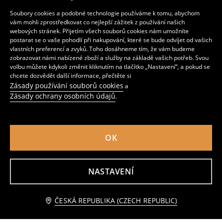
39
59
CZK
119
CZK
CZK
Soubory cookies a podobné technologie používáme k tomu, abychom
vám mohli zprostředkovat co nejlepší zážitek z používání našich
webových stránek. Přijetím všech souborů cookies nám umožníte
postarat se o vaše pohodlí při nakupování, které se bude odvíjet od vašich
vlastních preferencí a zvyků. Toho dosáhneme tím, že vám budeme
zobrazovat námi nabízené zboží a služby na základě vašich potřeb. Svou
volbu můžete kdykoli změnit kliknutím na tlačítko „Nastavení“, a pokud se
chcete dozvědět další informace, přečtěte si
Zásady používání souborů cookies
a
Zásady ochrany osobních údajů
.
OK
Bavlněná košilka s potiskem SmileyWorld®
Bavlněné tričko s nápisem Pasadena
89
89
NASTAVENÍ
CZK
CZK
Přidat do košíku
ČESKÁ REPUBLIKA (CZECH REPUBLIC)
79 CZK