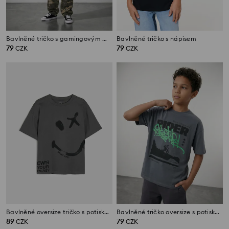
Bavlněné tričko s gamingovým motivem
Bavlněné tričko s nápisem
79
79
CZK
CZK
Bavlněné oversize tričko s potiskem SmileyWorld®
Bavlněné tričko oversize s potiskem graffiti
89
79
CZK
CZK