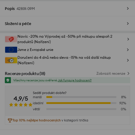
Popis
428IX-09M
Složení a péče
Navíc -20% na Výprodej až -50% při nákupu alespoň 2
produktů (Nařízení)
Jsme z Evropské unie
Doručení do 4 dnů nebo sleva -15% na váš další nákup
(Nařízení)
Recenze produktu
(
18
)
Zobrazit recenze
Všechny recenze jsou ověřené.
Jak funguje hodnocení?
Seděl produkt dobře?
4,9/5
menší
8
%
ideální
92
%
větší
0
%
Top 10% nejlépe hodnocených
v kategorii trička