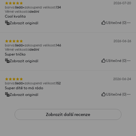
2026-07-20
barva
:
šedá
zakoupená velikost
:
134
Věrné velikosti
:
ideální
Cool kvalita
Užitečné
(
0
)
Zobrazit originál
2026-06-26
barva
:
šedá
zakoupená velikost
:
146
Věrné velikosti
:
ideální
Super tričko
Užitečné
(
0
)
Zobrazit originál
2026-06-24
barva
:
šedá
zakoupená velikost
:
152
Super dítě to má rádo
Užitečné
(
0
)
Zobrazit originál
Zobrazit další recenze