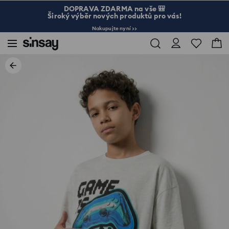
DOPRAVA ZDARMA na vše 🎒
Široký výběr nových produktů pro vás!
Nakupujte nyní >>