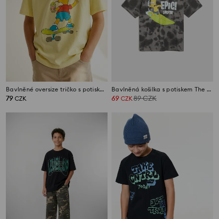
Bavlněné oversize tričko s potiskem The Simpsons
Bavlněná košilka s potiskem The Simpsons
79
69
89
CZK
CZK
CZK