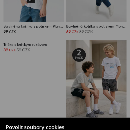
Bavlněná košilka s potiskem PlayStation
Bavlněná košilka s potiskem Monopoly
99
69
89
CZK
CZK
CZK
Tričko s krátkým rukávem
Bavlněná trička s graffiti potiskem 2 pack
Povolit soubory cookies