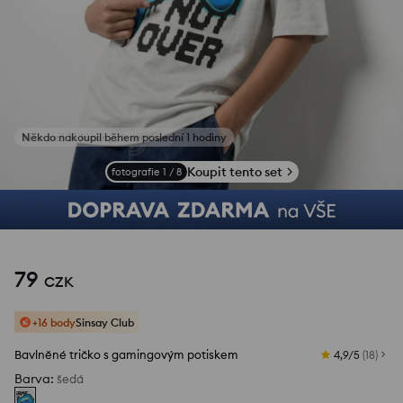
Někdo nakoupil během poslední 1 hodiny
Koupit tento set
fotografie
1
/
8
79
CZK
+16 body
Sinsay Club
Bavlněné tričko s gamingovým potiskem
4,9/5
(
18
)
Barva
:
šedá