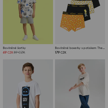
Bavlněné šortky
Bavlněné boxerky s potiskem The Simpsons – balení 4 ks
69
89
CZK
179
CZK
CZK