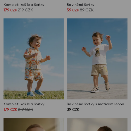
Komplet: košile a šortky
Bavlněné šortky
179
219
CZK
59
89
CZK
CZK
CZK
Komplet: košile a šortky
Bavlněné šortky s motivem leoparda
179
219
CZK
39
CZK
CZK