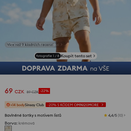
Zobrazit fotografie z recenzí
Koupit tento set
fotografie
1
/
8
69
CZK
-22%
89
CZK
+14 body
Sinsay Club
-20%
S KÓDEM
OMNI20MORE
Bavlněné šortky s motivem listů
4,4/5
(
10
)
Barva
:
krémová