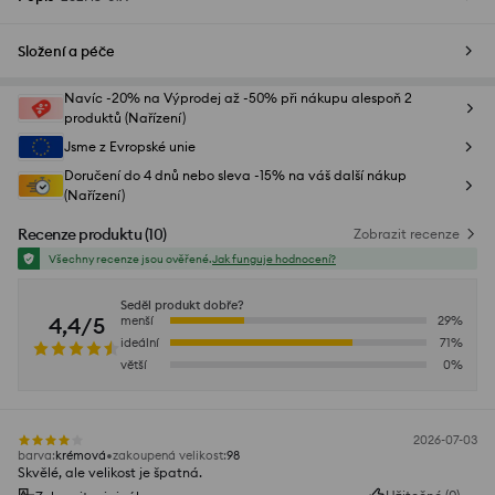
Složení a péče
Navíc -20% na Výprodej až -50% při nákupu alespoň 2
produktů (Nařízení)
Jsme z Evropské unie
Doručení do 4 dnů nebo sleva -15% na váš další nákup
(Nařízení)
Recenze produktu
(
10
)
Zobrazit recenze
Všechny recenze jsou ověřené.
Jak funguje hodnocení?
Seděl produkt dobře?
4,4/5
menší
29
%
ideální
71
%
větší
0
%
2026-07-03
barva
:
krémová
zakoupená velikost
:
98
Skvělé, ale velikost je špatná.