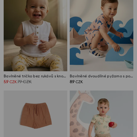
Bavlněné tričko bez rukávů s knoflíky
Bavlněné dvoudílné pyžamo s potiskem velryb
59
79
CZK
89
CZK
CZK