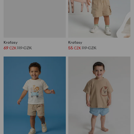
Kraťasy
Kraťasy
69
119
CZK
55
119
CZK
CZK
CZK