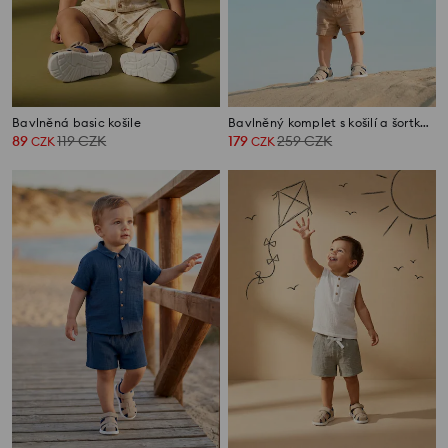
Bavlněná basic košile
Bavlněný komplet s košilí a šortkami
89
119
CZK
179
259
CZK
CZK
CZK