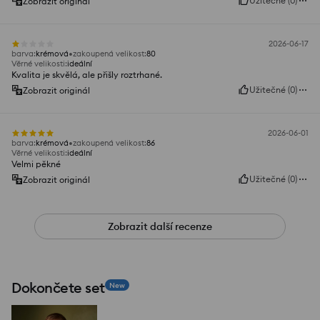
Užitečné
(
0
)
Zobrazit originál
2026-06-17
barva
:
krémová
zakoupená velikost
:
80
Věrné velikosti
:
ideální
Kvalita je skvělá, ale přišly roztrhané.
Užitečné
(
0
)
Zobrazit originál
2026-06-01
barva
:
krémová
zakoupená velikost
:
86
Věrné velikosti
:
ideální
Velmi pěkné
Užitečné
(
0
)
Zobrazit originál
Zobrazit další recenze
Dokončete set
New