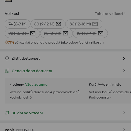
Velikost
Tabulka velikostí
74 (6-9 M)
80 (9-12 M)
86 (12-18 M)
92 (1,5-2 R)
98 (2-3 R)
104 (3-4 R)
71
%
zákazníků ohodnotilo produkt jako odpovídající velikosti
Zjistit dostupnost
Cena a doba doručení
Prodejny
Vždy zdarma
Kurýr/výdejní místo
Většina balíků dorazí do 4 pracovních dnů
Většina balíků dorazí do
Podrobnosti >
Podrobnosti >
30 dní na vrácení
Popis
232HS-01X