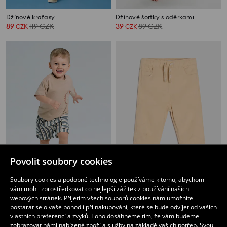
Džínové kraťasy
Džínové šortky s oděrkami
89
119
CZK
39
89
CZK
CZK
CZK
Povolit soubory cookies
Soubory cookies a podobné technologie používáme k tomu, abychom
vám mohli zprostředkovat co nejlepší zážitek z používání našich
Kraťasy
Džíny pull on
webových stránek. Přijetím všech souborů cookies nám umožníte
79
119
CZK
159
CZK
CZK
postarat se o vaše pohodlí při nakupování, které se bude odvíjet od vašich
vlastních preferencí a zvyků. Toho dosáhneme tím, že vám budeme
zobrazovat námi nabízené zboží a služby na základě vašich potřeb. Svou