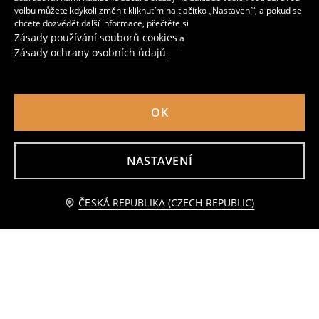
volbu můžete kdykoli změnit kliknutím na tlačítko „Nastavení“, a pokud se
chcete dozvědět další informace, přečtěte si
Zásady používání souborů cookies
a
Zásady ochrany osobních údajů
.
OK
NASTAVENÍ
Džínové šortky s oděrkami
Kraťasy
Přidat do košíku
ČESKÁ REPUBLIKA (CZECH REPUBLIC)
55
119
CZK
49
119
CZK
CZK
CZK
69 CZK