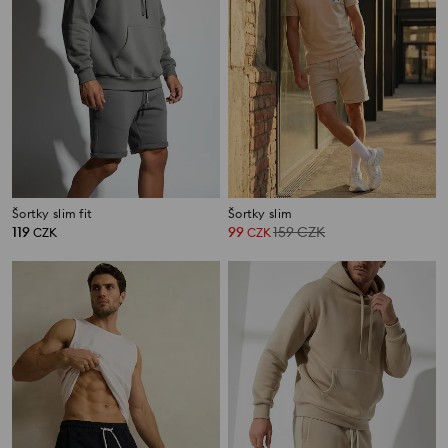
Šortky slim fit
Šortky slim
119
99
159
CZK
CZK
CZK