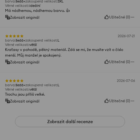
barva
:
šedá
zakoupená velikost
:
3XL
Věrné velikosti
:
ideální
Má nádhernou, nádhernou barvu. 👍️
Užitečné
(
0
)
Zobrazit originál
2026-07-21
barva
:
šedá
zakoupená velikost
:
L
Věrné velikosti
:
větší
Kraťasy v pohodě, pěkný materiál. Zdá se mi, že musíte vzít o číslo
menší. Můj manžel je spokojený.
Užitečné
(
0
)
Zobrazit originál
2026-07-06
barva
:
šedá
zakoupená velikost
:
L
Věrné velikosti
:
větší
Trochu jsou příliš velké.
Užitečné
(
0
)
Zobrazit originál
Zobrazit další recenze