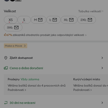
Velikost
Tabulka velikostí
XS
S
M
L
XL
2XL
3XL
67
%
zákazníků ohodnotilo produkt jako odpovídající velikosti
Make a Move
Zjistit dostupnost
Cena a doba doručení
Prodejny
Vždy zdarma
Kurýr/výdejní místo
Většina balíků dorazí do 4 pracovních dnů
Většina balíků dorazí do
Podrobnosti >
Podrobnosti >
30 dní na vrácení