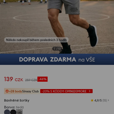
Někdo nakoupil během posledních 3 hodin
1
/
10
139
CZK
-46%
259
CZK
+28 body
Sinsay Club
-20%
S KÓDEM
OMNI20MORE
Bavlněné šortky
4,9/5
(
15
)
Barva
:
šedá