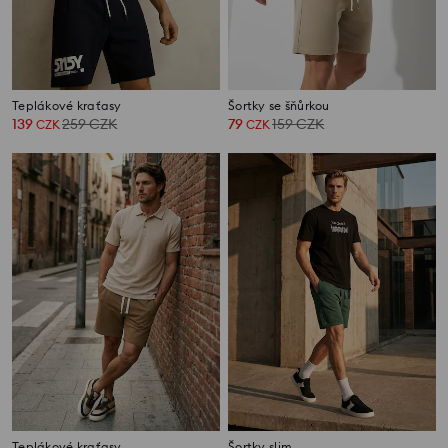
Teplákové kraťasy
Šortky se šňůrkou
139
259
CZK
79
159
CZK
CZK
CZK
Teplákové kraťasy
Šortky slim