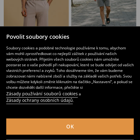
Povolit soubory cookies
Šortky slim
Teplákové šortky slim fit se zavazováním
139
179
CZK
119
179
CZK
CZK
CZK
Soubory cookies a podobné technologie používáme k tomu, abychom
vám mohli zprostředkovat co nejlepší zážitek z používání našich
webových stránek. Přijetím všech souborů cookies nám umožníte
postarat se o vaše pohodlí při nakupování, které se bude odvíjet od vašich
vlastních preferencí a zvyků. Toho dosáhneme tím, že vám budeme
zobrazovat námi nabízené zboží a služby na základě vašich potřeb. Svou
volbu můžete kdykoli změnit kliknutím na tlačítko „Nastavení“, a pokud se
chcete dozvědět další informace, přečtěte si
Zásady používání souborů cookies
a
Zásady ochrany osobních údajů
.
OK