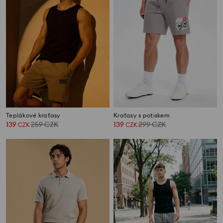
Teplákové kraťasy
Kraťasy s potiskem
139
259
CZK
139
299
CZK
CZK
CZK