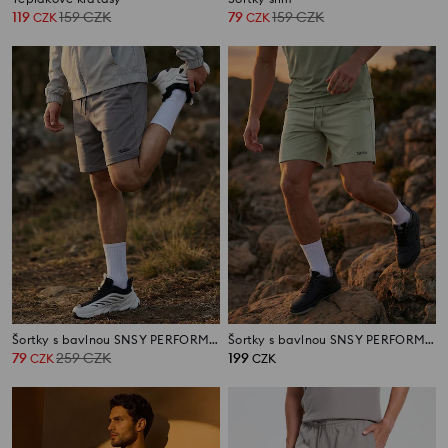
119
159
CZK
79
159
CZK
CZK
CZK
Šortky s bavlnou SNSY PERFORMANCE
Šortky s bavlnou SNSY PERFORMANCE
79
259
CZK
199
CZK
CZK