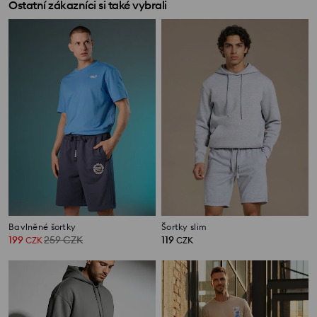
Ostatní zákazníci si také vybrali
Bavlněné šortky
Šortky slim
199
259
CZK
119
CZK
CZK