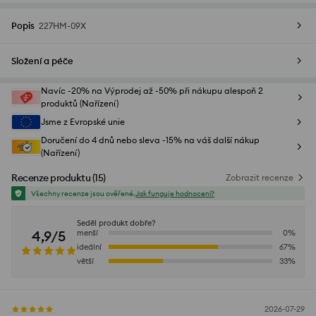
Popis
227HM-09X
Složení a péče
Navíc -20% na Výprodej až -50% při nákupu alespoň 2
produktů (Nařízení)
Jsme z Evropské unie
Doručení do 4 dnů nebo sleva -15% na váš další nákup
(Nařízení)
Recenze produktu
(
15
)
Zobrazit recenze
Všechny recenze jsou ověřené.
Jak funguje hodnocení?
Seděl produkt dobře?
4,9/5
menší
0
%
ideální
67
%
větší
33
%
2026-07-29