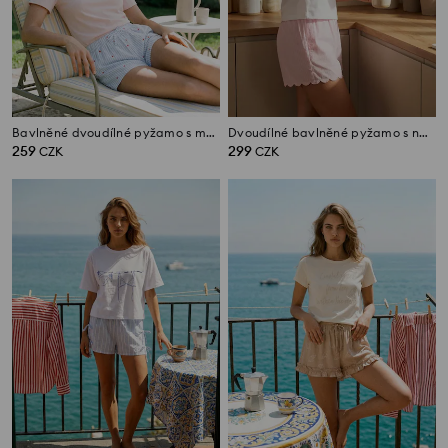
Bavlněné dvoudílné pyžamo s motivem srdce
Dvoudílné bavlněné pyžamo s nápisem Dreaming
259
299
CZK
CZK