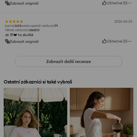
Užitečné
(
0
)
Zobrazit originál
2026-06-23
barva
:
bílá
zakoupená velikost
:
M
Věrné velikosti
:
ideální
Je 💯❤️ to skvělé
Užitečné
(
0
)
Zobrazit originál
Zobrazit další recenze
Ostatní zákazníci si také vybrali