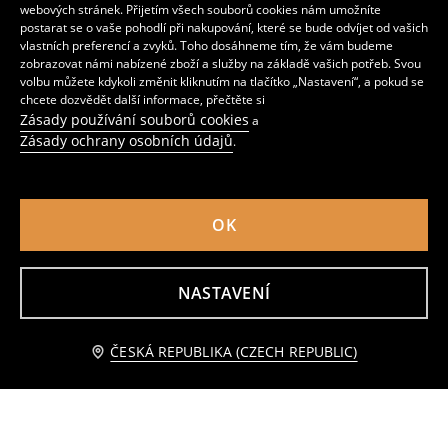
webových stránek. Přijetím všech souborů cookies nám umožníte
postarat se o vaše pohodlí při nakupování, které se bude odvíjet od vašich
vlastních preferencí a zvyků. Toho dosáhneme tím, že vám budeme
zobrazovat námi nabízené zboží a služby na základě vašich potřeb. Svou
volbu můžete kdykoli změnit kliknutím na tlačítko „Nastavení“, a pokud se
chcete dozvědět další informace, přečtěte si
Zásady používání souborů cookies
a
Zásady ochrany osobních údajů
.
OK
Dvoudílné bavlněné pyžamo
Bavlněná dvoudílná pyžama s potiskem
259
419
NASTAVENÍ
CZK
CZK
Přidat do košíku
ČESKÁ REPUBLIKA (CZECH REPUBLIC)
299 CZK