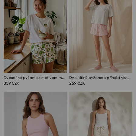
Dvoudílné pyžamo s motivem matchy
Dvoudílné pyžamo s příměsí viskózy a motivem koček
339
259
CZK
CZK