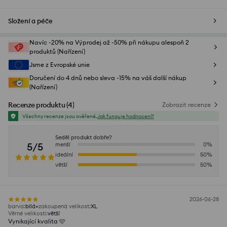
Složení a péče
Navíc -20% na Výprodej až -50% při nákupu alespoň 2
produktů (Nařízení)
Jsme z Evropské unie
Doručení do 4 dnů nebo sleva -15% na váš další nákup
(Nařízení)
Recenze produktu
(
4
)
Zobrazit recenze
Všechny recenze jsou ověřené.
Jak funguje hodnocení?
Seděl produkt dobře?
5/5
menší
0
%
ideální
50
%
větší
50
%
2026-06-28
barva
:
bílá
zakoupená velikost
:
XL
Věrné velikosti
:
větší
Vynikající kvalita 🩷