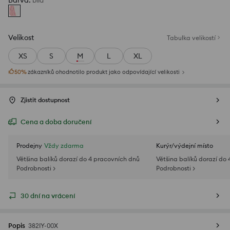
Barva
:
bílá
Velikost
Tabulka velikostí
XS
S
M
L
XL
50
%
zákazníků ohodnotilo produkt jako odpovídající velikosti
Zjistit dostupnost
Cena a doba doručení
Prodejny
Vždy zdarma
Kurýr/výdejní místo
Většina balíků dorazí do 4 pracovních dnů
Většina balíků dorazí do
Podrobnosti >
Podrobnosti >
30 dní na vrácení
Popis
382IY-00X