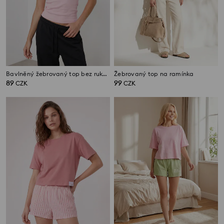
Bavlněný žebrovaný top bez rukávů s kulatým výstřihem
Žebrovaný top na ramínka
89
99
CZK
CZK