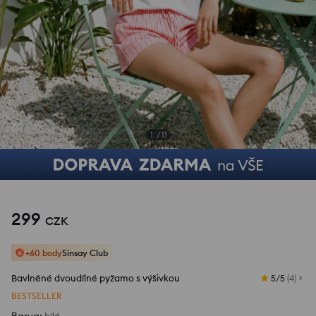
1
/
11
299
CZK
+60 body
Sinsay Club
Bavlněné dvoudílné pyžamo s výšivkou
5/5
(
4
)
BESTSELLER