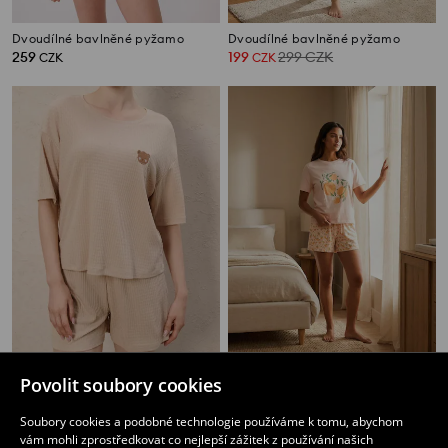
Dvoudílné bavlněné pyžamo
Dvoudílné bavlněné pyžamo
259
199
299
CZK
CZK
CZK
Dvoudílná pyžamová souprava
Bavlněné dvoudílné pyžamo s motivem pomerančů
Povolit soubory cookies
259
239
299
CZK
CZK
CZK
Soubory cookies a podobné technologie používáme k tomu, abychom
vám mohli zprostředkovat co nejlepší zážitek z používání našich