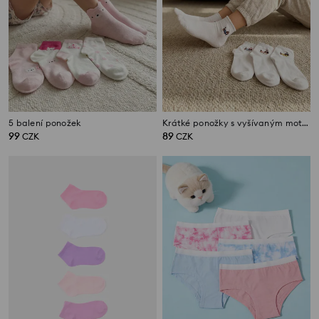
5 balení ponožek
Krátké ponožky s vyšívaným motivem narozeninových jezevčíků 4 pack
99
89
CZK
CZK