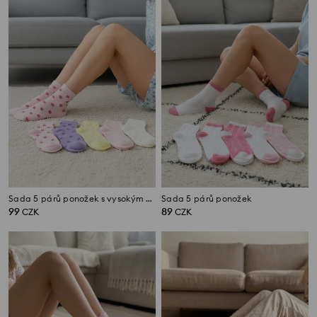
Sada 5 párů ponožek s vysokým podílem bavlny
Sada 5 párů ponožek
99
89
CZK
CZK