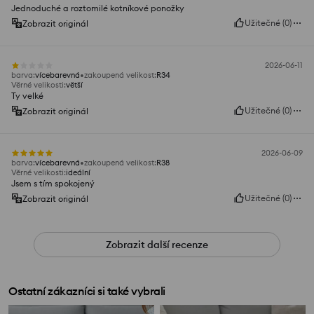
Jednoduché a roztomilé kotníkové ponožky
Užitečné
(
0
)
Zobrazit originál
2026-06-11
barva
:
vícebarevná
zakoupená velikost
:
R34
Věrné velikosti
:
větší
Ty velké
Užitečné
(
0
)
Zobrazit originál
2026-06-09
barva
:
vícebarevná
zakoupená velikost
:
R38
Věrné velikosti
:
ideální
Jsem s tím spokojený
Užitečné
(
0
)
Zobrazit originál
Zobrazit další recenze
Ostatní zákazníci si také vybrali