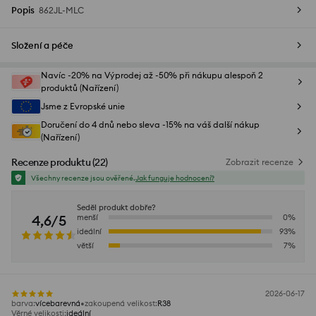
Popis
862JL-MLC
Složení a péče
Navíc -20% na Výprodej až -50% při nákupu alespoň 2
produktů (Nařízení)
Jsme z Evropské unie
Doručení do 4 dnů nebo sleva -15% na váš další nákup
(Nařízení)
Recenze produktu
(
22
)
Zobrazit recenze
Všechny recenze jsou ověřené.
Jak funguje hodnocení?
Seděl produkt dobře?
4,6/5
menší
0
%
ideální
93
%
větší
7
%
2026-06-17
barva
:
vícebarevná
zakoupená velikost
:
R38
Věrné velikosti
:
ideální