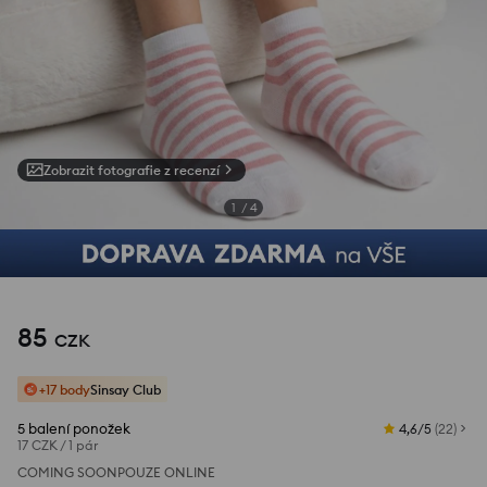
Zobrazit fotografie z recenzí
1
/
4
85
CZK
+17 body
Sinsay Club
5 balení ponožek
4,6/5
(
22
)
17 CZK
/
1 pár
COMING SOON
POUZE ONLINE