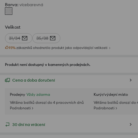
Barva
:
vícebarevná
Velikost
31/34
35/38
93
%
zákazníků ohodnotilo produkt jako odpovídající velikosti
Produkt není dostupný v kamenných prodejnách.
Cena a doba doručení
Prodejny
Vždy zdarma
Kurýr/výdejní místo
Většina balíků dorazí do 4 pracovních dnů
Většina balíků dorazí do
Podrobnosti >
Podrobnosti >
30 dní na vrácení