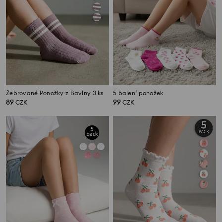
Žebrované Ponožky z Bavlny 3 ks
5 balení ponožek
89
99
CZK
CZK