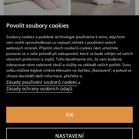
Povolit soubory cookies
5 balení ponožek
Ponožky s ovocným motivem 5 pack
89
89
CZK
CZK
Soubory cookies a podobné technologie používáme k tomu, abychom
vám mohli zprostředkovat co nejlepší zážitek z používání našich
webových stránek. Přijetím všech souborů cookies nám umožníte
postarat se o vaše pohodlí při nakupování, které se bude odvíjet od vašich
vlastních preferencí a zvyků. Toho dosáhneme tím, že vám budeme
zobrazovat námi nabízené zboží a služby na základě vašich potřeb. Svou
volbu můžete kdykoli změnit kliknutím na tlačítko „Nastavení“, a pokud se
chcete dozvědět další informace, přečtěte si
Zásady používání souborů cookies
a
Zásady ochrany osobních údajů
.
OK
Ponožky s ovocným motivem 5 pack
5pack žebrovaných ponožek s bavlnou
NASTAVENÍ
89
89
CZK
CZK