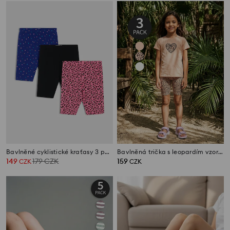
Bavlněné cyklistické kraťasy 3 pack
Bavlněná trička s leopardím vzorem 3 pack
149
179
CZK
159
CZK
CZK