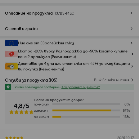
Описание на продукта
137BS-MLC
Състав и грижи
Ние сме от Европейския съюз
Екстра -20% върху Разпродажба до -50% когато купите
поне 2 артикула (Регламенти)
Доставка до 4 дни или отстъпка от -15% за следващата
ви покупка (Регламенти)
Отзиви за продукта
(
105
)
Виж всички мнения
Всички прегледи са проверени.
Как работят оценките?
Пасва ли продуктът добре?
4,8/5
по-малък
0
%
идеален
87
%
по-голям
13
%
2025-10-17