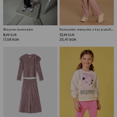
Жарсен комплект
Комплект тениска с къс ръкав и панталон
8
12
,
99
EUR
,
99
EUR
17,58
25,41
BGN
BGN