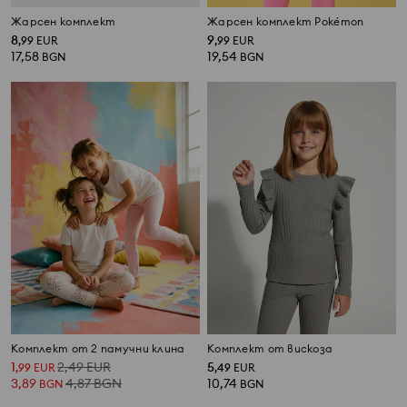
Жарсен комплект
Жарсен комплект Pokémon
8
9
,
99
EUR
,
99
EUR
17,58
19,54
BGN
BGN
Комплект от 2 памучни клина
Комплект от вискоза
1
2,49
EUR
5
,
99
EUR
,
49
EUR
3,89
4,87
BGN
10,74
BGN
BGN