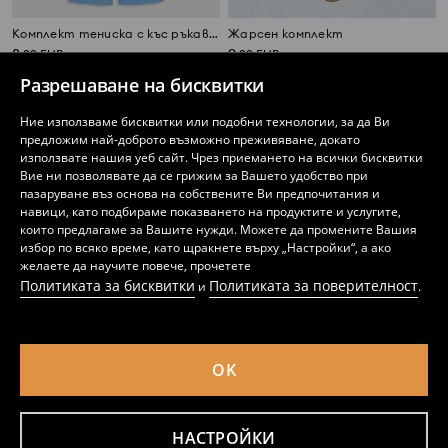
Комплект тениска с къс ръкав и панталон My Little Pony
Жарсен комплект
8
9
,
99
EUR
,
99
EUR
17,58
19,54
BGN
BGN
Разрешаване на бисквитки
Ние използваме бисквитки или подобни технологии, за да Ви
предложим най-доброто възможно преживяване, докато
използвате нашия уеб сайт. Чрез приемането на всички бисквитки
Вие ни позволявате да се грижим за Вашето удобство при
пазаруване въз основа на собствените Ви предпочитания и
навици, като подбираме показването на продуктите и услугите,
които предлагаме за Вашите нужди. Можете да промените Вашия
избор по всяко време, като щракнете върху „Настройки“, а ако
желаете да научите повече, прочетете
Политиката за бисквитки
Политиката за поверителност
и
.
OK
Памучен комплект за лятото
Релефна блуза
4
5,49
EUR
1
2,49
EUR
,
49
EUR
,
99
EUR
8,78
10,74
BGN
3,89
4,87
BGN
BGN
BGN
НАСТРОЙКИ