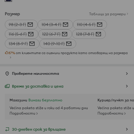
Размер
Таблици за размери
98 (2-3 Г)
104 (3-4 Г)
110 (4-5 Г)
116 (5-6 Г)
122 (6-7 Г)
128 (7-8 Г)
134 (8-9 Г)
140 (9-10 Г)
87
%
от клиентите са оценили продукта като отговарящ на размера
Проверете наличността
Време за доставка и цена
Магазини
Винаги безплатно
Куриер/пункт за п
Većina paketa stiže u roku od 4 работни дни
Većina paketa stiže 
Подробности >
Подробности >
30-дневен срок за връщане