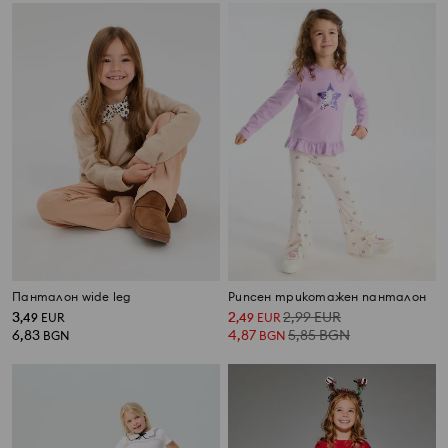
Панталон wide leg
Рипсен трикотажен панталон
3
2
2,99
EUR
,
49
EUR
,
49
EUR
6,83
4,87
5,85
BGN
BGN
BGN