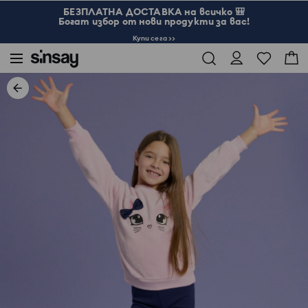
БЕЗПЛАТНА ДОСТАВКА на всичко 🎒
Богат избор от нови продукти за вас!
Купи сега >>