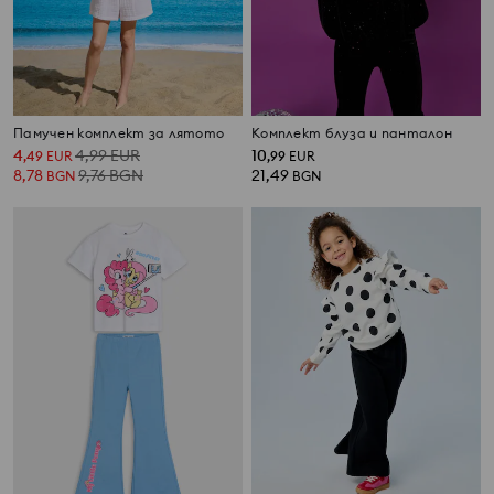
Памучен комплект за лятото
Комплект блуза и панталон
4
4,99
EUR
10
,
49
EUR
,
99
EUR
8,78
9,76
BGN
21,49
BGN
BGN