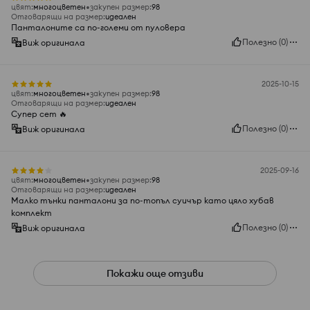
цвят
:
многоцветен
закупен размер
:
98
Отговарящи на размер
:
идеален
Панталоните са по-големи от пуловера
Полезно
(
0
)
Виж оригинала
2025-10-15
цвят
:
многоцветен
закупен размер
:
98
Отговарящи на размер
:
идеален
Супер сет 🔥
Полезно
(
0
)
Виж оригинала
2025-09-16
цвят
:
многоцветен
закупен размер
:
98
Отговарящи на размер
:
идеален
Малко тънки панталони за по-топъл суичър като цяло хубав
комплект
Полезно
(
0
)
Виж оригинала
Покажи още отзиви