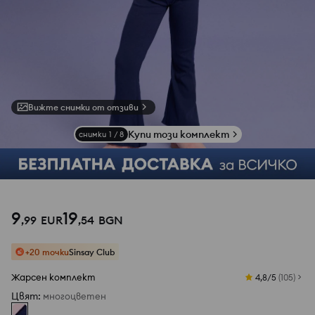
Вижте снимки от отзиви
Купи този комплект
снимки
1
/
8
9
19
,
99
EUR
,
54
BGN
+20 точки
Sinsay Club
Жарсен комплект
4,8/5
(
105
)
Цвят
:
многоцветен