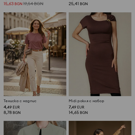
15,63
19,54
BGN
25,41
BGN
BGN
Тениска с надпис
Midi рокля с набор
4
7
,
49
EUR
,
49
EUR
8,78
14,65
BGN
BGN