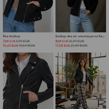
Яке байкър
Байкър яке от имитация на велур с декоративни шипове
7
9,99
EUR
8
10,99
EUR
,
99
EUR
,
99
EUR
15,63
19,54
BGN
17,58
21,49
BGN
BGN
BGN