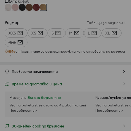
Цвят
:
кaфяв
Размер
Таблици за размери
XXS
XS
S
M
L
XL
XXL
88
%
от клиентите са оценили продукта като отговарящ на размера
Проверете наличността
Време за доставка и цена
Магазини
Винаги безплатно
Куриер/пункт за п
Većina paketa stiže u roku od 4 работни дни
Većina paketa stiže 
Подробности >
Подробности >
30-дневен срок за връщане