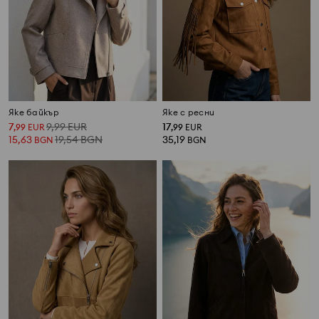
Яке байкър
Яке с ресни
7
9,99
EUR
17
,
99
EUR
,
99
EUR
15,63
19,54
BGN
35,19
BGN
BGN