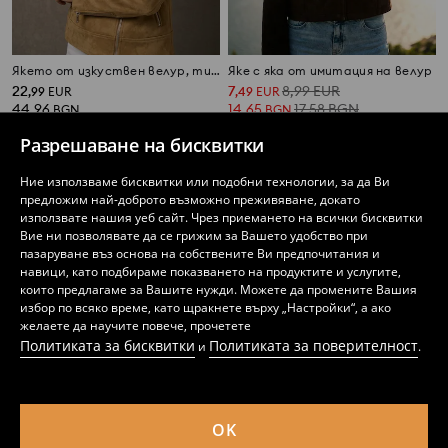
Якето от изкуствен велур, тип рамонеска
Яке с яка от имитация на велур
22
7
8,99
EUR
,
99
EUR
,
49
EUR
44,96
14,65
17,58
BGN
BGN
BGN
Разрешаване на бисквитки
Ние използваме бисквитки или подобни технологии, за да Ви
предложим най-доброто възможно преживяване, докато
използвате нашия уеб сайт. Чрез приемането на всички бисквитки
Вие ни позволявате да се грижим за Вашето удобство при
пазаруване въз основа на собствените Ви предпочитания и
навици, като подбираме показването на продуктите и услугите,
които предлагаме за Вашите нужди. Можете да промените Вашия
избор по всяко време, като щракнете върху „Настройки“, а ако
желаете да научите повече, прочетете
Политиката за бисквитки
Политиката за поверителност
и
.
OK
Яке с яка от имитация на велур
Якето от изкуствен велур, тип рамонеска