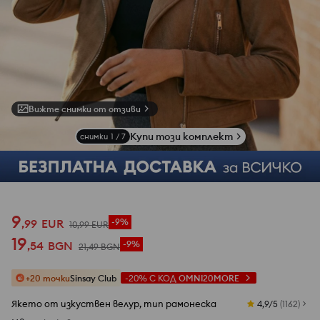
Вижте снимки от отзиви
Купи този комплект
снимки
1
/
7
9
,
99
EUR
-9%
10
,
99
EUR
19
,
54
BGN
-9%
21
,
49
BGN
+20 точки
Sinsay Club
-20%
С КОД
OMNI20MORE
Якето от изкуствен велур, тип рамонеска
4,9/5
(
1162
)