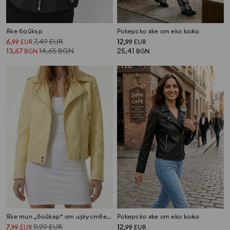
Яке байкър
Рокерско яке от еко кожа
6
7,49
EUR
12
,
99
EUR
,
99
EUR
13,67
14,65
BGN
25,41
BGN
BGN
Яке тип „байкер“ от изкуствена кожа
Рокерско яке от еко кожа
7
9,99
EUR
12
,
99
EUR
,
99
EUR