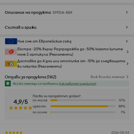
Описание на продукта
599DA-88X
Състав и грижи
Ние сме от Европейския съюз
Екстра -20% върху Разпродажба до -50% когато купите
поне 2 артикула (Регламенти)
Доставка до 4 дни или отстъпка от -15% за следващата
ви покупка (Регламенти)
Отзиви за продукта
(
1162
)
Виж всички мнения
Всички прегледи са проверени.
Как работят оценките?
Пасва ли продуктът добре?
4,9/5
по-малък
10
%
идеален
88
%
по-голям
1
%
2026-08-04