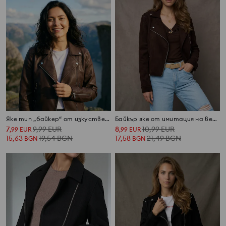
Яке тип „байкер“ от изкуствена кожа
Байкър яке от имитация на велур с декоративни шипове
7
9,99
EUR
8
10,99
EUR
,
99
EUR
,
99
EUR
15,63
19,54
BGN
17,58
21,49
BGN
BGN
BGN