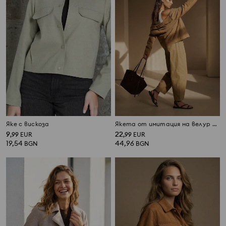
Яке с вискоза
Якета от имитация на велур с декоративни нитове
9
22
,
99
EUR
,
99
EUR
19,54
44,96
BGN
BGN