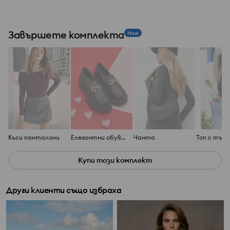
Завършете комплекта
New
Къси панталони
Елегантни обувки
Чанта
Купи този комплект
Други клиенти също избраха