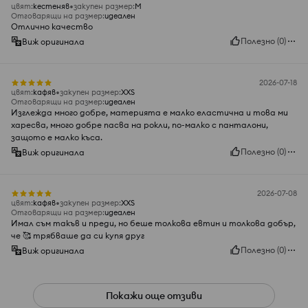
цвят
:
кестеняв
закупен размер
:
M
Отговарящи на размер
:
идеален
Отлично качество
Полезно
(
0
)
Виж оригинала
2026-07-18
цвят
:
кaфяв
закупен размер
:
XXS
Отговарящи на размер
:
идеален
Изглежда много добре, материята е малко еластична и това ми
харесва, много добре пасва на рокли, по-малко с панталони,
защото е малко къса.
Полезно
(
0
)
Виж оригинала
2026-07-08
цвят
:
кaфяв
закупен размер
:
XXS
Отговарящи на размер
:
идеален
Имал съм такъв и преди, но беше толкова евтин и толкова добър,
че 🥰 трябваше да си купя друг
Полезно
(
0
)
Виж оригинала
Покажи още отзиви