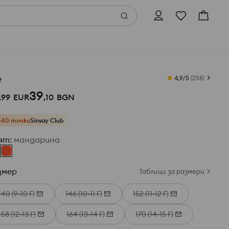
е
4,9/5
(
258
)
39
,
99
EUR
,
10
BGN
+40 точки
Sinsay Club
ят
:
мандарина
змер
Таблици за размери
140 (9-10 Г)
146 (10-11 Г)
152 (11-12 Г)
158 (12-13 Г)
164 (13-14 Г)
170 (14-15 Г)