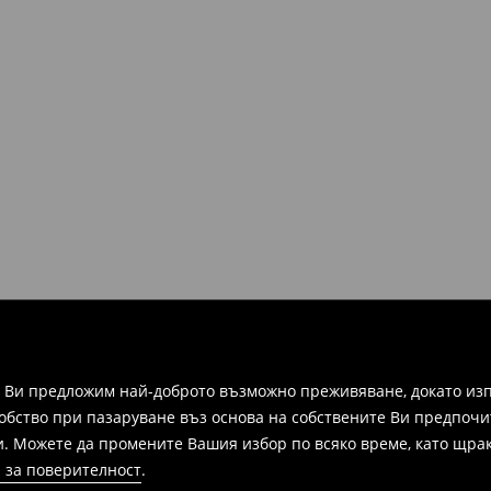
а Ви предложим най-доброто възможно преживяване, докато изп
добство при пазаруване въз основа на собствените Ви предпочи
и. Можете да промените Вашия избор по всяко време, като щрак
 за поверителност
.