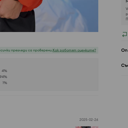
М
V
р
П
Оп
Всички прегледи са проверени.
Как работят оценките?
Съ
4
%
94
%
1
%
2025-02-26