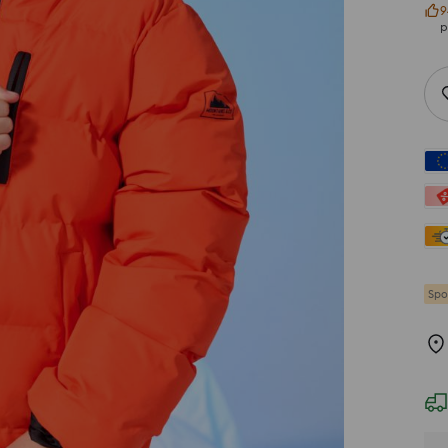
9
р
Spo