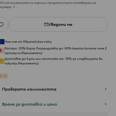
4
%
от клиентите са оценили продукта като отговарящ на
азмера
Уведоми ме
Ние сме от Европейския съюз
Екстра -20% върху Разпродажба до -50% когато купите поне 2
артикула (Регламенти)
Доставка до 4 дни или отстъпка от -15% за следващата ви
покупка (Регламенти)
rt
Проверете наличността
Време за доставка и цена