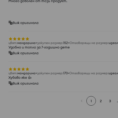
Много доволен от този продукт.
Виж оригинала
цвят
:
мандарина
закупен размер
:
152
Отговарящи на размер
:
идеа
Удобно и топло за 7-годишно дете
Виж оригинала
цвят
:
мандарина
закупен размер
:
170
Отговарящи на размер
:
идеа
Хубаво яке 👍️
Виж оригинала
1
2
3
.