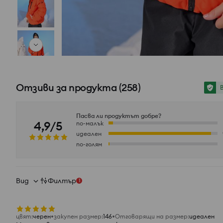
Отзиви за продукта
(
258
)
Пасва ли продуктът добре?
4,9/5
по-малък
идеален
по-голям
Вид
Филтър
1
цвят
:
черeн
закупен размер
:
146
Отговарящи на размер
:
идеален