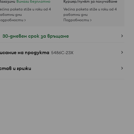
агазини
Винаги безплатно
Куриер/пункт за получаване
ećina paketa stiže u roku od 4
Većina paketa stiže u roku od 4
аботни дни
работни дни
одробности >
Подробности >
30-дневен срок за връщане
исание на продукта
5486C-23X
став и грижи