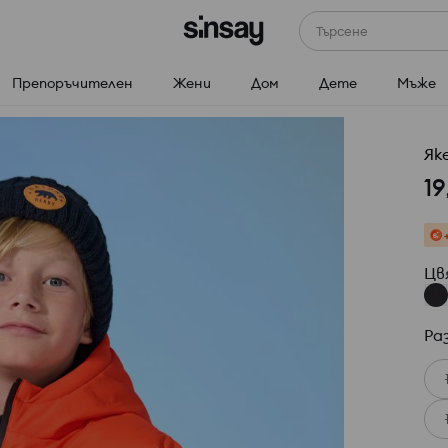
Търсене
Препоръчителен
Жени
Дом
Дете
Мъже
Як
19
Цв
Ра