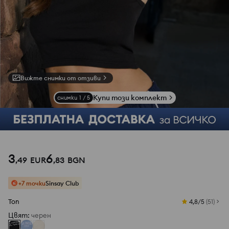
Вижте снимки от отзиви
Купи този комплект
снимки
1
/
5
3
6
,
49
EUR
,
83
BGN
+7 точки
Sinsay Club
Топ
4,8/5
(
51
)
Цвят
:
черeн