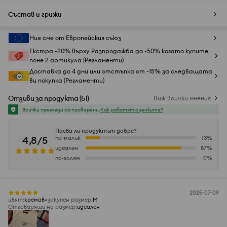
Състав и грижи
Ние сме от Европейския съюз
Екстра -20% върху Разпродажба до -50% когато купите
поне 2 артикула (Регламенти)
Доставка до 4 дни или отстъпка от -15% за следващата
ви покупка (Регламенти)
Отзиви за продукта
(
51
)
Виж всички мнения
Всички прегледи са проверени.
Как работят оценките?
Пасва ли продуктът добре?
4,8/5
по-малък
13
%
идеален
87
%
по-голям
0
%
2025-07-09
цвят
:
кремав
закупен размер
:
M
Отговарящи на размер
:
идеален