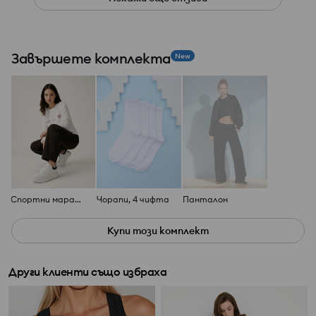
Завършете комплекта
New
Спортни маратонки
Чорапи, 4 чифта
Панталон
Купи този комплект
Други клиенти също избраха