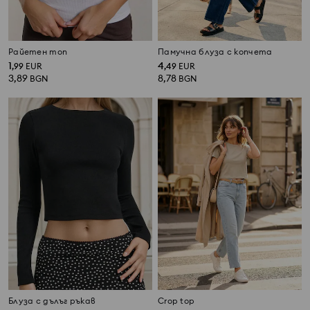
Райетен топ
Памучна блуза с копчета
1
4
,
99
EUR
,
49
EUR
3,89
8,78
BGN
BGN
Блуза с дълъг ръкав
Crop top