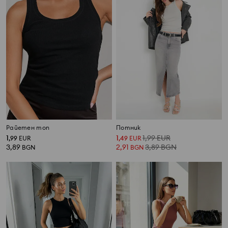
Райетен топ
Потник
1
1
1,99
EUR
,
99
EUR
,
49
EUR
3,89
2,91
3,89
BGN
BGN
BGN