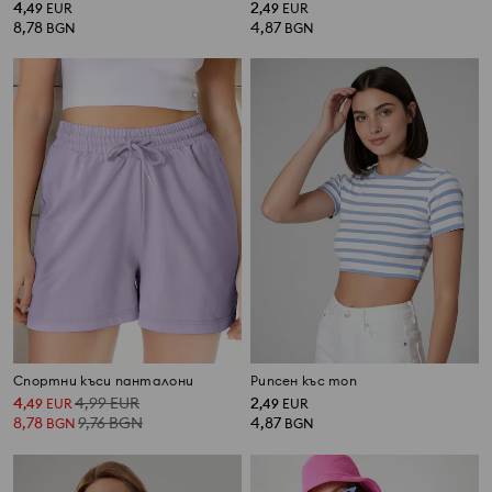
4
2
,
49
EUR
,
49
EUR
8,78
4,87
BGN
BGN
Спортни къси панталони
Рипсен къс топ
4
4,99
EUR
2
,
49
EUR
,
49
EUR
8,78
9,76
BGN
4,87
BGN
BGN