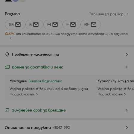
Размер
Таблици за размери
XS
S
M
L
XL
87
%
от клиентите са оценили продукта като отговарящ на размера
Проверете наличността
Време за доставка и цена
Магазини
Винаги безплатно
Куриер/пункт за п
Većina paketa stiže u roku od 4 работни дни
Većina paketa stiže 
Подробности >
Подробности >
30-дневен срок за връщане
Описание на продукта
4104Z-99X