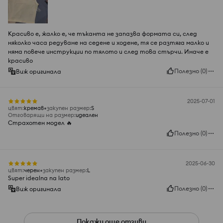
Красиво е, жалко е, че тъканта не запазва формата си, след
няколко часа редуване на седене и ходене, тя се разтяга малко и
няма повече инструкции по тялото и след това стърчи. Иначе е
красиво
Полезно
(
0
)
Виж оригинала
2025-07-01
цвят
:
кремав
закупен размер
:
S
Отговарящи на размер
:
идеален
Страхотен модел 🔥
Полезно
(
0
)
2025-06-30
цвят
:
черeн
закупен размер
:
L
Super idealna na lato
Полезно
(
0
)
Виж оригинала
Покажи още отзиви