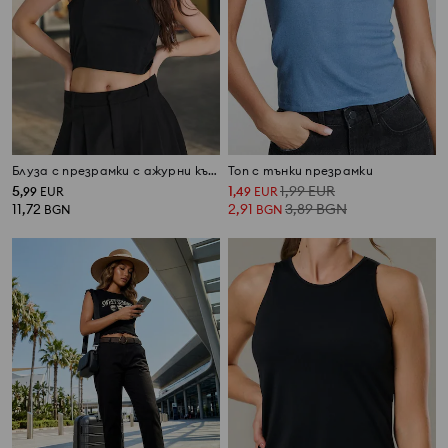
Блуза с презрамки с ажурни къдрички
Топ с тънки презрамки
5
1
1,99
EUR
,
99
EUR
,
49
EUR
11,72
2,91
3,89
BGN
BGN
BGN