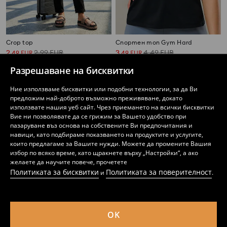
Crop top
Спортен топ Gym Hard
2
2,99
EUR
3
4,49
EUR
,
49
EUR
,
49
EUR
4,87
5,85
BGN
6,83
8,78
BGN
BGN
BGN
Разрешаване на бисквитки
Ние използваме бисквитки или подобни технологии, за да Ви
предложим най-доброто възможно преживяване, докато
използвате нашия уеб сайт. Чрез приемането на всички бисквитки
Вие ни позволявате да се грижим за Вашето удобство при
пазаруване въз основа на собствените Ви предпочитания и
навици, като подбираме показването на продуктите и услугите,
които предлагаме за Вашите нужди. Можете да промените Вашия
избор по всяко време, като щракнете върху „Настройки“, а ако
желаете да научите повече, прочетете
Политиката за бисквитки
Политиката за поверителност
и
.
OK
Топ с тънки презрамки
Памучен топ с надпис