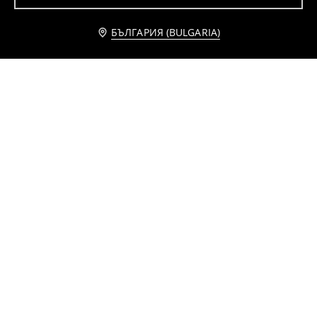
БЪЛГАРИЯ (BULGARIA)
Памучни шорти 2 pack
Двукомпонентна памучна пижама Spider-Man
3
3,99
EUR
5
,
29
EUR
,
49
EUR
6,43
7,80
BGN
10,74
BGN
BGN