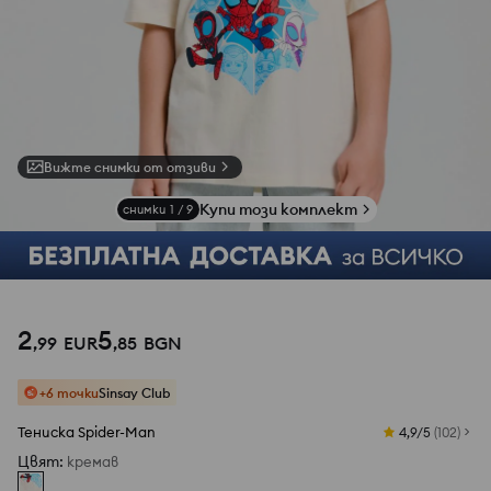
Вижте снимки от отзиви
Купи този комплект
снимки
1
/
9
2
5
,
99
EUR
,
85
BGN
+6 точки
Sinsay Club
Тениска Spider-Man
4,9/5
(
102
)
Цвят
:
кремав