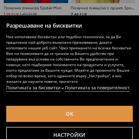
Памучна тениска Spider-Man
Памучна тениска с принт SpongeBob SquarePants
1
1,49
EUR
2
,
29
EUR
,
49
EUR
2,52
2,91
BGN
4,87
BGN
BGN
Разрешаване на бисквитки
Ние използваме бисквитки или подобни технологии, за да Ви
предложим най-доброто възможно преживяване, докато
използвате нашия уеб сайт. Чрез приемането на всички бисквитки
Вие ни позволявате да се грижим за Вашето удобство при
пазаруване въз основа на собствените Ви предпочитания и
навици, като подбираме показването на продуктите и услугите,
които предлагаме за Вашите нужди. Можете да промените Вашия
избор по всяко време, като щракнете върху „Настройки“, а ако
желаете да научите повече, прочетете
Политиката за бисквитки
Политиката за поверителност
и
.
OK
Памучни тениски с принт 2 бр Spider-Man
Памучни къси панталони с щампа Spider-Man
7
3
,
99
EUR
,
99
EUR
15,63
7,80
BGN
BGN
НАСТРОЙКИ