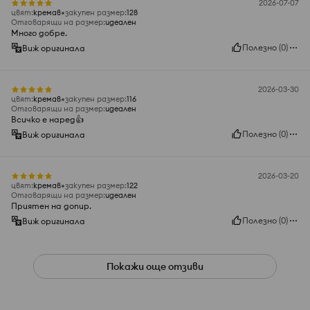
2026-07-07
цвят
:
кремав
закупен размер
:
128
Отговарящи на размер
:
идеален
Много добре.
Полезно
(
0
)
Виж оригинала
2026-03-30
цвят
:
кремав
закупен размер
:
116
Отговарящи на размер
:
идеален
Всичко е наред👍️
Полезно
(
0
)
Виж оригинала
2026-03-20
цвят
:
кремав
закупен размер
:
122
Отговарящи на размер
:
идеален
Приятен на допир.
Полезно
(
0
)
Виж оригинала
Покажи още отзиви