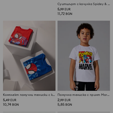
Тениска Sonic the Hedgehog
Суитшърт с качулка Spidey & His Amazing Friends
1
1,49
EUR
5
,
29
EUR
,
99
EUR
2,52
2,91
BGN
11,72
BGN
BGN
Комплект памучни тениски с къс ръкав Spider-Man, 2 pack
Памучна тениска с принт Marvel
5
2
,
49
EUR
,
99
EUR
10,74
5,85
BGN
BGN