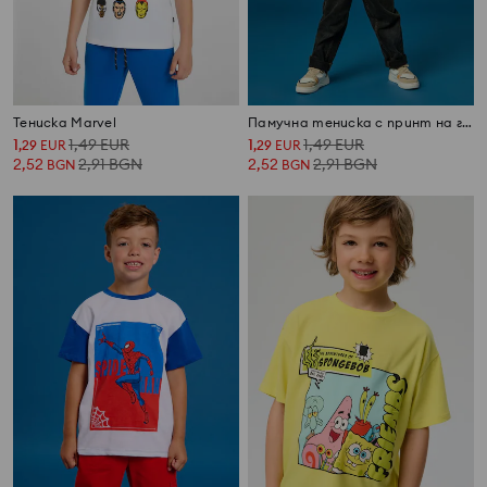
Тениска Marvel
Памучна тениска с принт на гърба Marvel
1
1,49
EUR
1
1,49
EUR
,
29
EUR
,
29
EUR
2,52
2,91
BGN
2,52
2,91
BGN
BGN
BGN