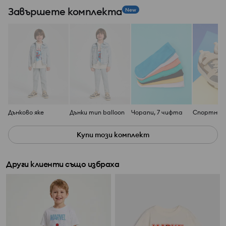
Завършете комплекта
New
Дънково яке
Дънки тип balloon
Чорапи, 7 чифта
Купи този комплект
Други клиенти също избраха