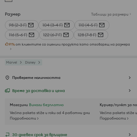
Размер
Таблици за размери
98 (2-3 Г)
104 (3-4 Г)
110 (4-5 Г)
116 (5-6 Г)
122 (6-7 Г)
128 (7-8 Г)
91
%
от клиентите са оценили продукта като отговарящ на размера
Marvel
Disney
Проверете наличността
Време за доставка и цена
Магазини
Винаги безплатно
Куриер/пункт за п
Većina paketa stiže u roku od 4 работни дни
Većina paketa stiže 
Подробности >
Подробности >
30-дневен срок за връщане