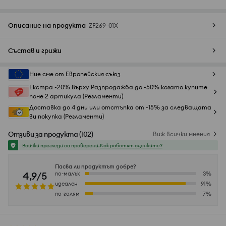
Описание на продукта
ZF269-01X
Състав и грижи
Ние сме от Европейския съюз
Екстра -20% върху Разпродажба до -50% когато купите
поне 2 артикула (Регламенти)
Доставка до 4 дни или отстъпка от -15% за следващата
ви покупка (Регламенти)
Отзиви за продукта
(
102
)
Виж всички мнения
Всички прегледи са проверени.
Как работят оценките?
Пасва ли продуктът добре?
4,9/5
по-малък
3
%
идеален
91
%
по-голям
7
%