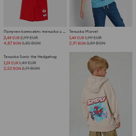
Памучен комплект: тениска и шорти Spider-Man
Тениска Marvel
2
2,99
EUR
1
1,99
EUR
,
49
EUR
,
49
EUR
4,87
5,85
BGN
2,91
3,89
BGN
BGN
BGN