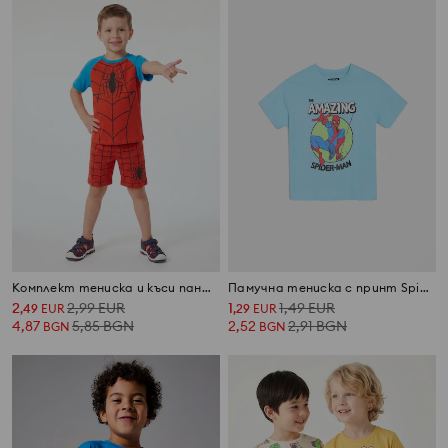
Комплект тениска и къси панталони Spider-Man
Памучна тениска с принт Spider-Man
2
2,99
EUR
1
1,49
EUR
,
49
EUR
,
29
EUR
4,87
5,85
BGN
2,52
2,91
BGN
BGN
BGN