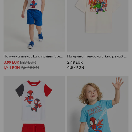
Памучна тениска с принт Spider-Man
Памучна тениска с къс ръкав Marvel
0
1,29
EUR
2
,
99
EUR
,
49
EUR
1,94
2,52
BGN
4,87
BGN
BGN