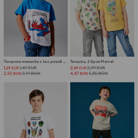
Памучна тениска с къс ръкав Spider-Man
Тениски, 2 броя Marvel
1
1,49
EUR
2
2,99
EUR
,
29
EUR
,
49
EUR
2,52
2,91
BGN
4,87
5,85
BGN
BGN
BGN