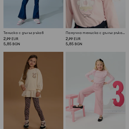
Тениска с дълъг ръкав
Памучна тениска с дълъг ръкав с лъскав флорален принт и волани
2
2
,
99
EUR
,
99
EUR
5,85
5,85
BGN
BGN