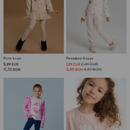
Рипс клин
Релефна блуза
5
1
2,49
EUR
,
99
EUR
,
99
EUR
11,72
3,89
4,87
BGN
BGN
BGN