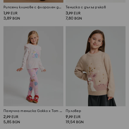
Рипсени клинове с флорален десен
Тениска с дълъг ръкав
1
3
,
99
EUR
,
99
EUR
3,89
7,80
BGN
BGN
Памучна тениска Gokko x Tom and Jerry
Пуловер
2
9
,
99
EUR
,
99
EUR
5,85
19,54
BGN
BGN