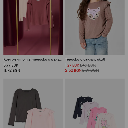
Комплект от 2 тениски с дълги ръкави
Тениска с дълъг ръкав
5
1
1,49
EUR
,
99
EUR
,
29
EUR
11,72
2,52
2,91
BGN
BGN
BGN