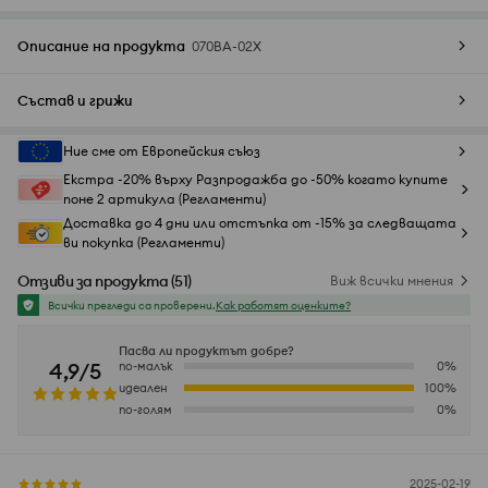
Описание на продукта
070BA-02X
Състав и грижи
Ние сме от Европейския съюз
Екстра -20% върху Разпродажба до -50% когато купите
поне 2 артикула (Регламенти)
Доставка до 4 дни или отстъпка от -15% за следващата
ви покупка (Регламенти)
Отзиви за продукта
(
51
)
Виж всички мнения
Всички прегледи са проверени.
Как работят оценките?
Пасва ли продуктът добре?
4,9/5
по-малък
0
%
идеален
100
%
по-голям
0
%
2025-02-19