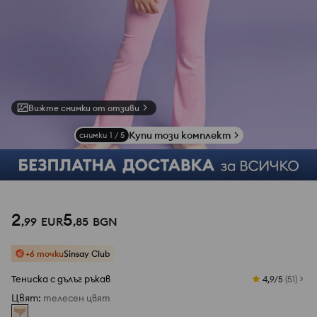
Вижте снимки от отзиви
Купи този комплект
снимки
1
/
5
2
5
,
99
EUR
,
85
BGN
+6 точки
Sinsay Club
Тениска с дълъг ръкав
4,9/5
(
51
)
Цвят
:
телесен цвят