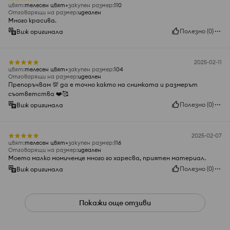
цвят
:
телесен цвят
закупен размер
:
110
Отговарящи на размер
:
идеален
Много красива.
Полезно
(
0
)
Виж оригинала
2025-02-11
цвят
:
телесен цвят
закупен размер
:
104
Отговарящи на размер
:
идеален
Препоръчвам 💯 да е точно както на снимката и размерът
съответства ❤️🥰
Полезно
(
0
)
Виж оригинала
2025-02-07
цвят
:
телесен цвят
закупен размер
:
116
Отговарящи на размер
:
идеален
Моето малко момиченце много го харесва, приятен материал.
Полезно
(
0
)
Виж оригинала
Покажи още отзиви