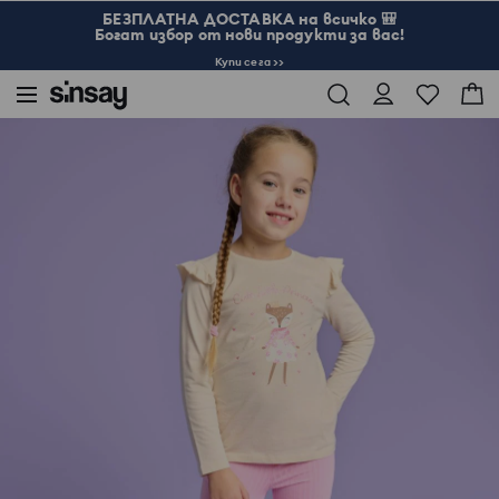
БЕЗПЛАТНА ДОСТАВКА на всичко 🎒
Богат избор от нови продукти за вас!
Купи сега >>
Sinsay
Дете
Момичета 3-10
Тениска с дълъг ръкав