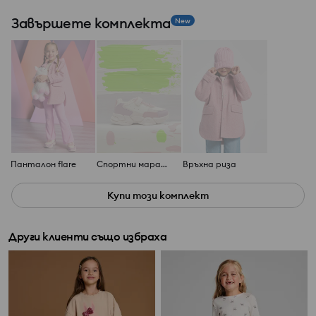
Завършете комплекта
New
Панталон flare
Спортни маратонки
Връхна риза
Купи този комплект
Други клиенти също избраха