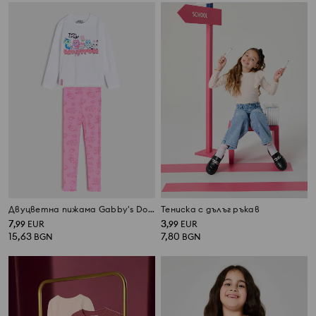
Двуцветна пижама Gabby's Dollhouse
Тениска с дълъг ръкав
7
3
,
99
EUR
,
99
EUR
15,63
7,80
BGN
BGN