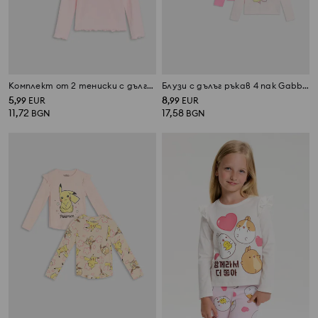
Комплект от 2 тениски с дълги ръкави
Блузи с дълъг ръкав 4 пак Gabby's Dollhouse
5
8
,
99
EUR
,
99
EUR
11,72
17,58
BGN
BGN