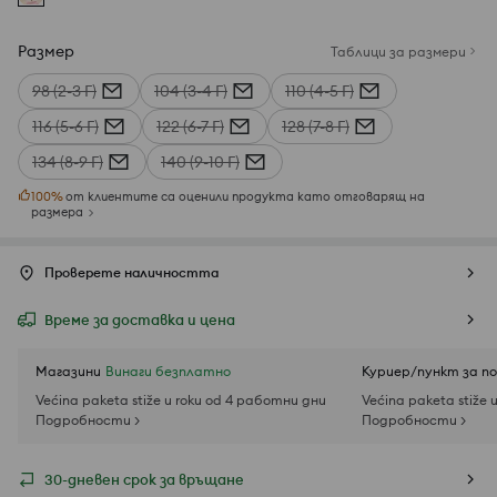
Размер
Таблици за размери
98 (2-3 Г)
104 (3-4 Г)
110 (4-5 Г)
116 (5-6 Г)
122 (6-7 Г)
128 (7-8 Г)
134 (8-9 Г)
140 (9-10 Г)
100
%
от клиентите са оценили продукта като отговарящ на
размера
Проверете наличността
Време за доставка и цена
Магазини
Винаги безплатно
Куриер/пункт за п
Većina paketa stiže u roku od 4 работни дни
Većina paketa stiže 
Подробности >
Подробности >
30-дневен срок за връщане