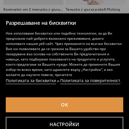
Комплект от 2 тениски с дълги ръкави Pokémon
Тениска с дълъг ръкав Molang
5
4
,
99
EUR
,
49
EUR
11,72
8,78
BGN
BGN
Разрешаване на бисквитки
Ние използваме бисквитки или подобни технологии, за да Ви
предложим най-доброто възможно преживяване, докато
използвате нашия уеб сайт. Чрез приемането на всички бисквитки
Вие ни позволявате да се грижим за Вашето удобство при
пазаруване въз основа на собствените Ви предпочитания и
навици, като подбираме показването на продуктите и услугите,
които предлагаме за Вашите нужди. Можете да промените Вашия
избор по всяко време, като щракнете върху „Настройки“, а ако
желаете да научите повече, прочетете
Политиката за бисквитки
Политиката за поверителност
и
.
OK
Памучна раирана блуза
Тениска с дълъг ръкав
5
1
,
49
EUR
,
99
EUR
НАСТРОЙКИ
10,74
3,89
BGN
BGN