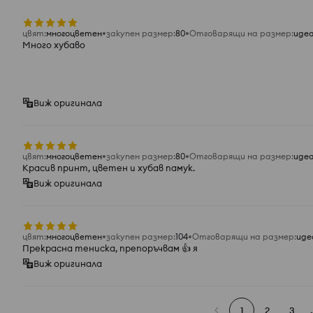
цвят
:
многоцветен
закупен размер
:
80
Отговарящи на размер
:
иде
Много хубаво
Виж оригинала
цвят
:
многоцветен
закупен размер
:
80
Отговарящи на размер
:
иде
Красив принт, цветен и хубав памук.
Виж оригинала
цвят
:
многоцветен
закупен размер
:
104
Отговарящи на размер
:
иде
Прекрасна тениска, препоръчвам 👍 я
Виж оригинала
1
2
3
.