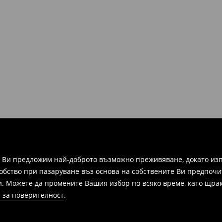
а Ви предложим най-доброто възможно преживяване, докато изп
добство при пазаруване въз основа на собствените Ви предпочи
и. Можете да промените Вашия избор по всяко време, като щрак
 за поверителност
.