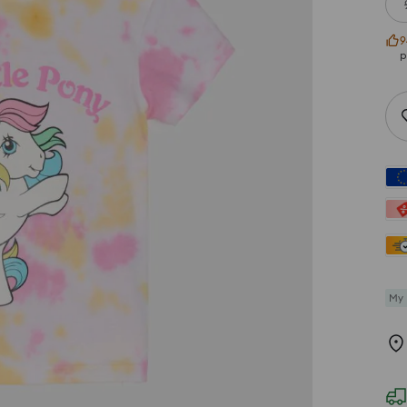
9
р
My 