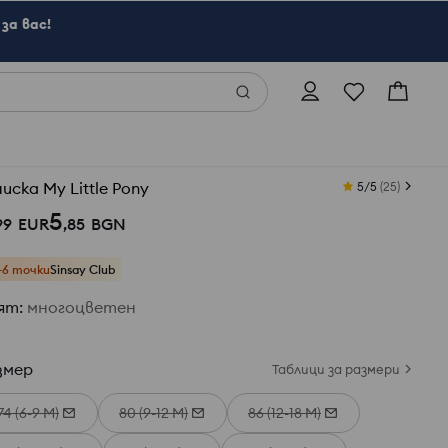
за вас!
иска My Little Pony
5/5
(
25
)
5
99
EUR
,
85
BGN
+6 точки
Sinsay Club
ят
:
многоцветен
змер
Таблици за размери
74 (6-9 М)
80 (9-12 М)
86 (12-18 М)