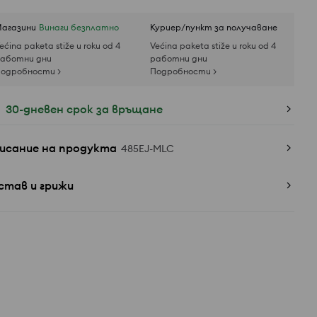
агазини
Винаги безплатно
Куриер/пункт за получаване
ećina paketa stiže u roku od 4
Većina paketa stiže u roku od 4
аботни дни
работни дни
одробности >
Подробности >
30-дневен срок за връщане
исание на продукта
485EJ-MLC
став и грижи