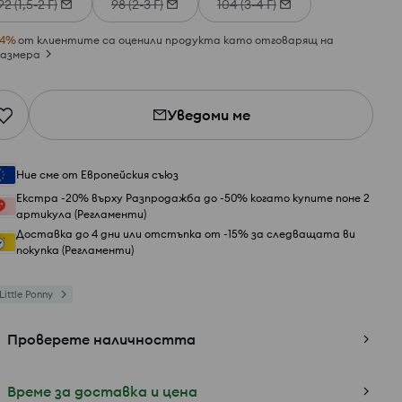
92 (1,5-2 Г)
98 (2-3 Г)
104 (3-4 Г)
4
%
от клиентите са оценили продукта като отговарящ на
азмера
Уведоми ме
Ние сме от Европейския съюз
Екстра -20% върху Разпродажба до -50% когато купите поне 2
артикула (Регламенти)
Доставка до 4 дни или отстъпка от -15% за следващата ви
покупка (Регламенти)
Little Ponny
Проверете наличността
Време за доставка и цена