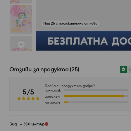
Вижте снимки от отзиви
Отзиви за продукта
(
25
)
Пасва ли продуктът добре?
5/5
по-малък
идеален
по-голям
Вид
Филтър
1