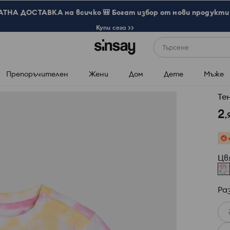
ТНА ДОСТАВКА на всичко 🎒 Богат избор от нови продукти 
Купи сега >>
Търсене
Препоръчителен
Жени
Дом
Дете
Мъже
Тен
2
,
Цв
Ра