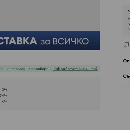
М
V
р
П
Оп
Всички прегледи са проверени.
Как работят оценките?
Съ
0
%
94
%
6
%