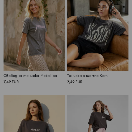
Свободна тениска Metallica
Тениска с щампа Korn
7
7
,
49
EUR
,
49
EUR