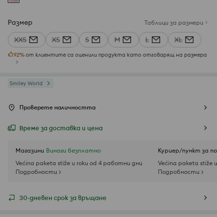
Размер
Таблици за размери
XXS
XS
S
M
L
XL
92
%
от клиентите са оценили продукта като отговарящ на размера
Smiley World
Проверете наличността
Време за доставка и цена
Магазини
Винаги безплатно
Куриер/пункт за п
Većina paketa stiže u roku od 4 работни дни
Većina paketa stiže 
Подробности >
Подробности >
30-дневен срок за връщане