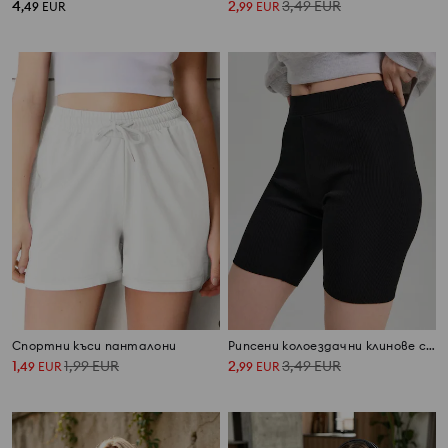
4
2
3,49
EUR
,
49
EUR
,
99
EUR
Спортни къси панталони
Рипсени колоездачни клинове с памук
1
1,99
EUR
2
3,49
EUR
,
49
EUR
,
99
EUR