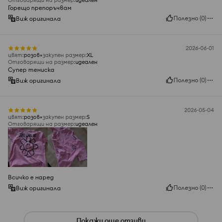
Отговарящи на размер
:
идеален
Горещо препоръчвам
Полезно
(
0
)
Виж оригинала
2026-06-01
цвят
:
розов
закупен размер
:
XL
Отговарящи на размер
:
идеален
Супер тениска
Полезно
(
0
)
Виж оригинала
2026-05-04
цвят
:
розов
закупен размер
:
S
Отговарящи на размер
:
идеален
Всичко е наред
Полезно
(
0
)
Виж оригинала
Покажи още отзиви