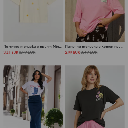
Памучна тениска с принт Minnie Mouse
Памучна тениска с летен принт
3
3,99
EUR
2
3,49
EUR
,
29
EUR
,
99
EUR