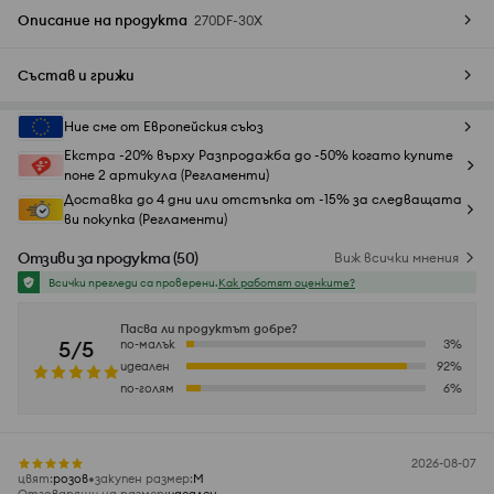
Описание на продукта
270DF-30X
Състав и грижи
Ние сме от Европейския съюз
Екстра -20% върху Разпродажба до -50% когато купите
поне 2 артикула (Регламенти)
Доставка до 4 дни или отстъпка от -15% за следващата
ви покупка (Регламенти)
Отзиви за продукта
(
50
)
Виж всички мнения
Всички прегледи са проверени.
Как работят оценките?
Пасва ли продуктът добре?
5/5
по-малък
3
%
идеален
92
%
по-голям
6
%
2026-08-07
цвят
:
розов
закупен размер
:
M