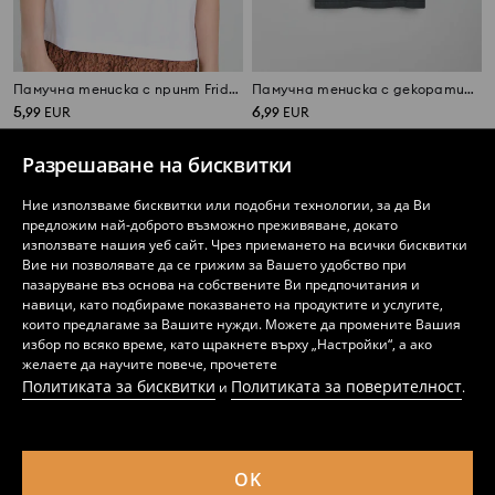
Памучна тениска с принт Frida Kahlo
Памучна тениска с декоративни метални нитове Barbie
5
6
,
99
EUR
,
99
EUR
Разрешаване на бисквитки
Ние използваме бисквитки или подобни технологии, за да Ви
предложим най-доброто възможно преживяване, докато
използвате нашия уеб сайт. Чрез приемането на всички бисквитки
Вие ни позволявате да се грижим за Вашето удобство при
пазаруване въз основа на собствените Ви предпочитания и
навици, като подбираме показването на продуктите и услугите,
които предлагаме за Вашите нужди. Можете да промените Вашия
избор по всяко време, като щракнете върху „Настройки“, а ако
желаете да научите повече, прочетете
Политиката за бисквитки
Политиката за поверителност
и
.
OK
Тениска с къс ръкав Twilight
Памучна тениска с ефект на избеляване и принт Disney