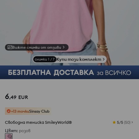
Вижте снимки от отзиви
Купи този комплект
снимки
1
/
7
6
,
49
EUR
+13 точки
Sinsay Club
Свободна тениска SmileyWorld®
5/5
(
50
)
Цвят
:
розов