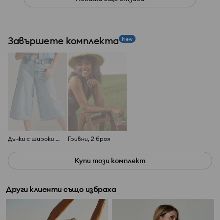
Завършете комплекта
New
Дънки с широки крачоли и висока талия
Гривни, 2 броя
Купи този комплект
Други клиенти също избраха