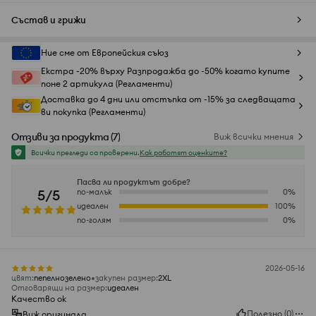
Състав и грижи
Ние сме от Европейския съюз
Екстра -20% върху Разпродажба до -50% когато купите
поне 2 артикула (Регламенти)
Доставка до 4 дни или отстъпка от -15% за следващата
ви покупка (Регламенти)
Отзиви за продукта
(
7
)
Виж всички мнения
Всички прегледи са проверени.
Как работят оценките?
Пасва ли продуктът добре?
5/5
по-малък
0
%
идеален
100
%
по-голям
0
%
2026-05-16
цвят
:
пепелнозелено
закупен размер
:
2XL
Отговарящи на размер
:
идеален
Качество ок
Полезно
(
0
)
Виж оригинала