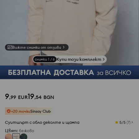
Вижте снимки от отзиви
Купи този комплект
снимки
1
/
6
9
19
,
99
EUR
,
54
BGN
+20 точки
Sinsay Club
Суитшърт с обло деколте и щампа
5/5
(
7
)
Цвят
:
бежово