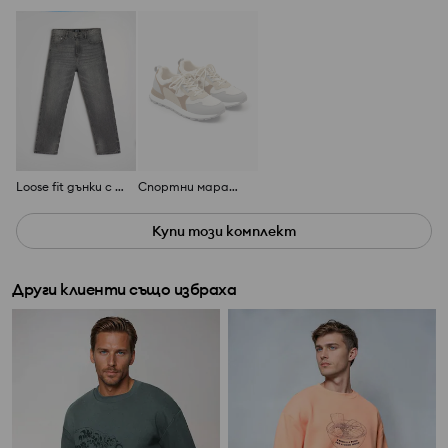
Loose fit дънки с ефект на изпиране
Спортни маратонки
Купи този комплект
Други клиенти също избраха