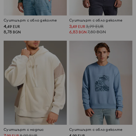
Суитшърт с обло деколте
Суитшърт с обло деколте
4
3
3,99
EUR
,
49
EUR
,
49
EUR
8,78
6,83
7,80
BGN
BGN
BGN
Суитшърт с надпис
Суитшърт с обло деколте
7
8,99
EUR
6
,
99
EUR
,
99
EUR