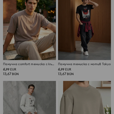
Памучна comfort тениска с къс ръкав
Памучна тениска с мотив Tokyo
6
6
,
99
EUR
,
99
EUR
13,67
13,67
BGN
BGN