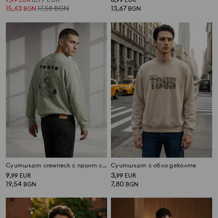
15,63
17,58
BGN
13,67
BGN
BGN
Суитшърт crewneck с принт comfort
Суитшърт с обло деколте
9
3
,
99
EUR
,
99
EUR
19,54
7,80
BGN
BGN