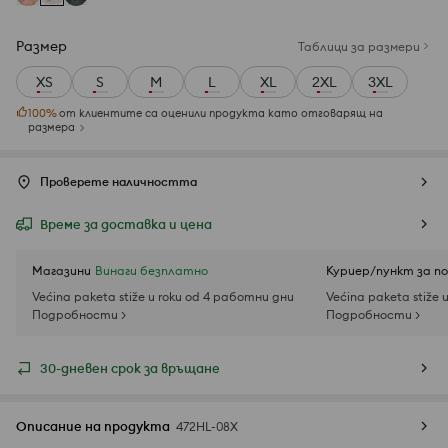
Размер
Таблици за размери
XS
S
M
L
XL
2XL
3XL
100
%
от клиентите са оценили продукта като отговарящ на
размера
Проверете наличността
Време за доставка и цена
Магазини
Винаги безплатно
Куриер/пункт за п
Većina paketa stiže u roku od 4 работни дни
Većina paketa stiže 
Подробности >
Подробности >
30-дневен срок за връщане
Описание на продукта
472HL-08X