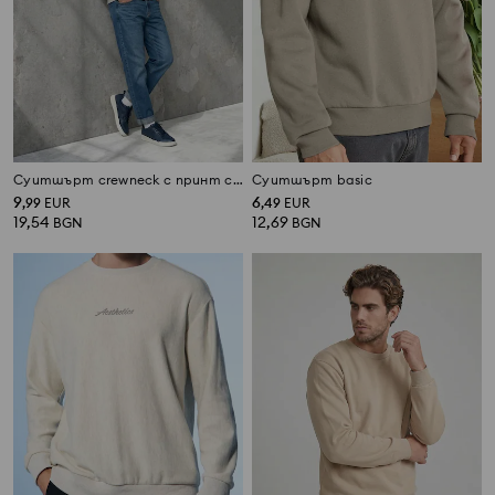
Суитшърт crewneck с принт comfort
Суитшърт basic
9
6
,
99
EUR
,
49
EUR
19,54
12,69
BGN
BGN