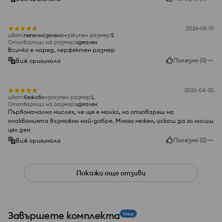
2026-05-10
цвят
:
пепелнозелено
закупен размер
:
S
Отговарящи на размер
:
идеален
Всичко е наред, перфектен размер
Полезно
(
0
)
Виж оригинала
2026-04-30
цвят
:
бежово
закупен размер
:
L
Отговарящи на размер
:
идеален
Първоначално мислех, че ще е малко, но отговаряш на
очакванията възможно най-добре. Много нежен, искаш да го носиш
цял ден
Полезно
(
0
)
Виж оригинала
Покажи още отзиви
Завършете комплекта
New