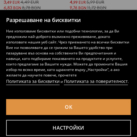
3
4,49
EUR
4
5,99
EUR
,
49
EUR
,
99
EUR
6,83
8,78
BGN
9,76
11,72
BGN
BGN
BGN
Разрешаване на бисквитки
Ние използваме бисквитки или подобни технологии, за да Ви
предложим най-доброто възможно преживяване, докато
използвате нашия уеб сайт. Чрез приемането на всички бисквитки
Вие ни позволявате да се грижим за Вашето удобство при
пазаруване въз основа на собствените Ви предпочитания и
навици, като подбираме показването на продуктите и услугите,
които предлагаме за Вашите нужди. Можете да промените Вашия
избор по всяко време, като щракнете върху „Настройки“, а ако
желаете да научите повече, прочетете
Политиката за бисквитки
Политиката за поверителност
и
.
OK
Суитшърт с обло деколте
Суитшърт с принт
5
6,99
EUR
4
,
49
EUR
,
99
EUR
10,74
13,67
BGN
9,76
BGN
BGN
НАСТРОЙКИ