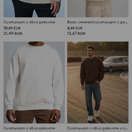
Суитшърт с обло деколте
Basic crewneck суитшърт с добавка на памук
10
6
,
99
EUR
,
99
EUR
21,49
13,67
BGN
BGN
Суитшърт с обло деколте
Суитшърт с обло деколте и паднали рамене