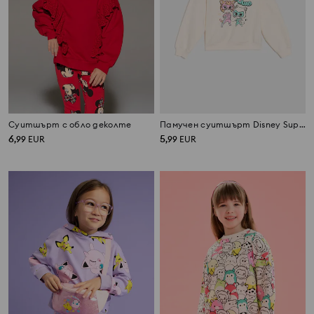
Суитшърт с обло деколте
Памучен суитшърт Disney SuperKitties
6
5
,
99
EUR
,
99
EUR