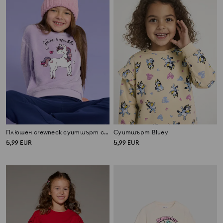
Плюшен crewneck суитшърт с мотив на еднорог от пайети
Суитшърт Bluey
5
5
,
99
EUR
,
99
EUR