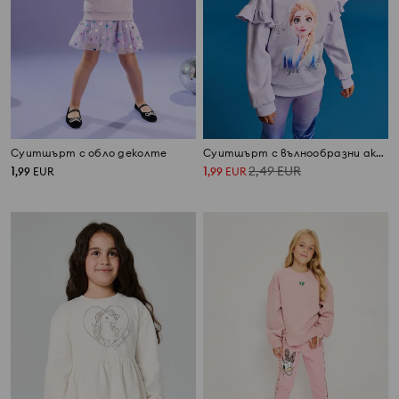
Суитшърт с обло деколте
Суитшърт с вълнообразни акценти Frozen
1
1
2,49
EUR
,
99
EUR
,
99
EUR