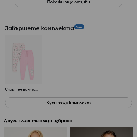
Покажи още отзиви
Завършете комплекта
New
Спортен панталон Disney, 2 броя
Купи този комплект
Други клиенти също избраха