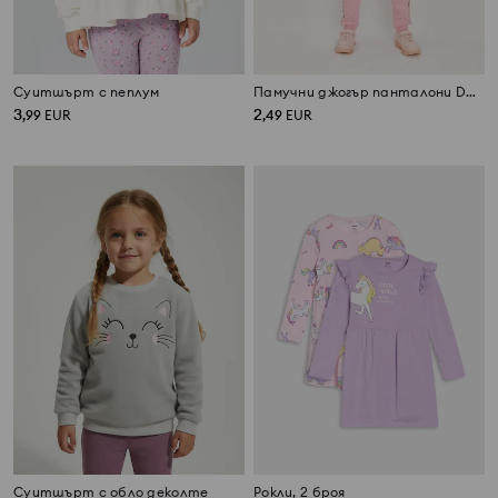
Суитшърт с пеплум
Памучни джогър панталони Daisy
3
2
,
99
EUR
,
49
EUR
Суитшърт с обло деколте
Рокли, 2 броя