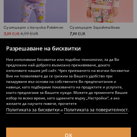
Суитшърт с качулка Pokémon
Суитшърт Squishmallows
3
4,99
EUR
7
,
99
EUR
,
99
EUR
Разрешаване на бисквитки
Ние използваме бисквитки или подобни технологии, за да Ви
предложим най-доброто възможно преживяване, докато
използвате нашия уеб сайт. Чрез приемането на всички бисквитки
Вие ни позволявате да се грижим за Вашето удобство при
пазаруване въз основа на собствените Ви предпочитания и
навици, като подбираме показването на продуктите и услугите,
които предлагаме за Вашите нужди. Можете да промените Вашия
избор по всяко време, като щракнете върху „Настройки“, а ако
желаете да научите повече, прочетете
Политиката за бисквитки
Политиката за поверителност
и
.
OK