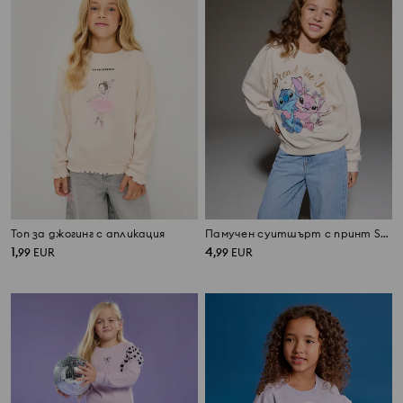
Топ за джогинг с апликация
Памучен суитшърт с принт Stitch
1
4
,
99
EUR
,
99
EUR