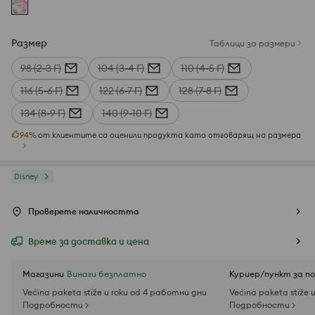
Размер
Таблици за размери
98 (2-3 Г)
104 (3-4 Г)
110 (4-5 Г)
116 (5-6 Г)
122 (6-7 Г)
128 (7-8 Г)
134 (8-9 Г)
140 (9-10 Г)
94
%
от клиентите са оценили продукта като отговарящ на размера
Disney
Проверете наличността
Време за доставка и цена
Магазини
Винаги безплатно
Куриер/пункт за п
Većina paketa stiže u roku od 4 работни дни
Većina paketa stiže 
Подробности >
Подробности >