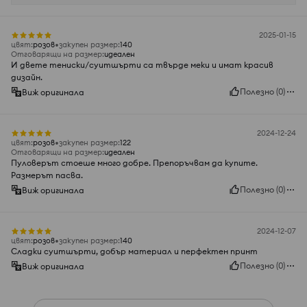
2025-01-15
цвят
:
розов
закупен размер
:
140
Отговарящи на размер
:
идеален
И двете тениски/суитшърти са твърде меки и имат красив
дизайн.
Полезно
(
0
)
Виж оригинала
2024-12-24
цвят
:
розов
закупен размер
:
122
Отговарящи на размер
:
идеален
Пуловерът стоеше много добре. Препоръчвам да купите.
Размерът пасва.
Полезно
(
0
)
Виж оригинала
2024-12-07
цвят
:
розов
закупен размер
:
140
Сладки суитшърти, добър материал и перфектен принт
Полезно
(
0
)
Виж оригинала