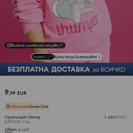
Вижте снимки от отзиви
Купи този комплект
снимки
1
/
7
9
,
99
EUR
+20 точки
Sinsay Club
Суитшърт Disney
4,8/5
(
123
)
5,00 EUR
/
1 бр.
Цвят
:
розов