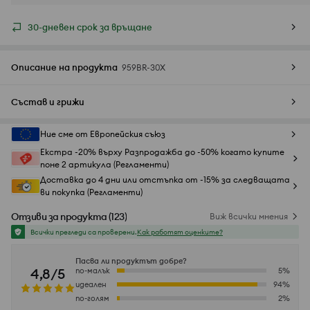
30-дневен срок за връщане
Описание на продукта
959BR-30X
Състав и грижи
Ние сме от Европейския съюз
Екстра -20% върху Разпродажба до -50% когато купите
поне 2 артикула (Регламенти)
Доставка до 4 дни или отстъпка от -15% за следващата
ви покупка (Регламенти)
Отзиви за продукта
(
123
)
Виж всички мнения
Всички прегледи са проверени.
Как работят оценките?
Пасва ли продуктът добре?
4,8/5
по-малък
5
%
идеален
94
%
по-голям
2
%