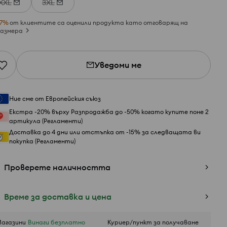
XXL
3XL
7
%
от клиентите са оценили продукта като отговарящ на
азмера
Уведоми ме
Ние сме от Европейския съюз
Екстра -20% върху Разпродажба до -50% когато купите поне 2
артикула (Регламенти)
Доставка до 4 дни или отстъпка от -15% за следващата ви
покупка (Регламенти)
Проверете наличността
Време за доставка и цена
агазини
Винаги безплатно
Куриер/пункт за получаване