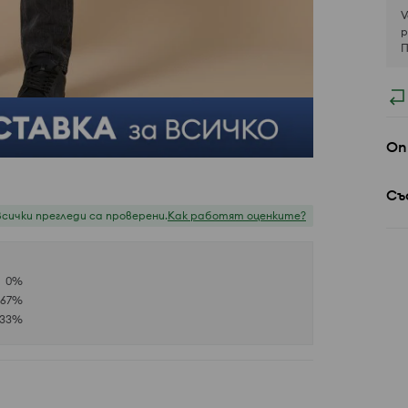
V
р
П
Оп
Съ
Всички прегледи са проверени.
Как работят оценките?
0
%
67
%
33
%