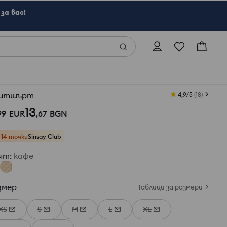
за вас!
итшърт
4,9/5
(
18
)
13
99
EUR
,
67
BGN
+14 точки
Sinsay Club
ят
:
кафе
змер
Таблици за размери
XS
S
M
L
XL