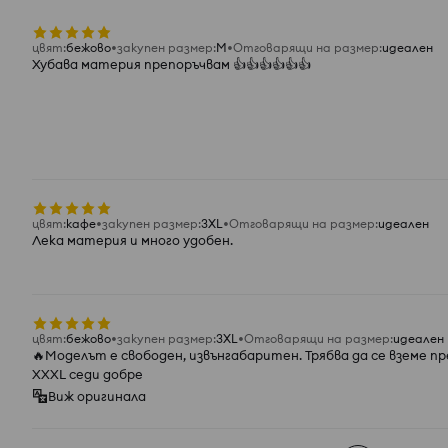
цвят
:
бежово
закупен размер
:
M
Отговарящи на размер
:
идеален
Хубава материя препоръчвам 👍️👍️👍️👍️👍️👍️
цвят
:
кафе
закупен размер
:
3XL
Отговарящи на размер
:
идеален
Лека материя и много удобен.
цвят
:
бежово
закупен размер
:
3XL
Отговарящи на размер
:
идеален
🔥Моделът е свободен, извънгабаритен. Трябва да се вземе пре
XXXL седи добре
Виж оригинала