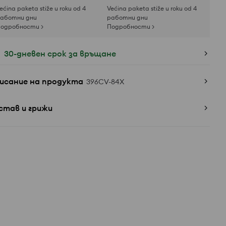
ećina paketa stiže u roku od 4
Većina paketa stiže u roku od 4
аботни дни
работни дни
одробности >
Подробности >
30-дневен срок за връщане
исание на продукта
396CV-84X
став и грижи