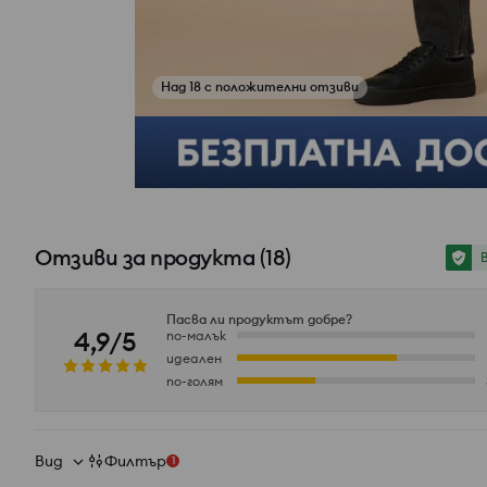
Над 18 с положителни отзиви
Вижте снимки от отзиви
Отзиви за продукта
(
18
)
Пасва ли продуктът добре?
4,9/5
по-малък
идеален
по-голям
Вид
Филтър
1