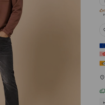
6
р
М