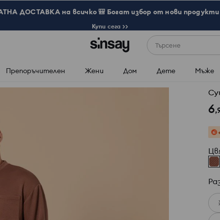
ТНА ДОСТАВКА на всичко 🎒 Богат избор от нови продукти 
Купи сега >>
Търсене
Препоръчителен
Жени
Дом
Дете
Мъже
Су
6
,
Цв
Ра