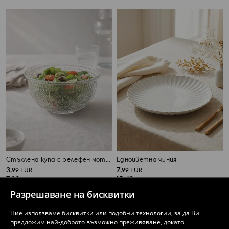
Стъклена купа с релефен мотив
Едноцветна чиния
3
7
,
99
EUR
,
99
EUR
7,80
15,63
BGN
BGN
Разрешаване на бисквитки
Ние използваме бисквитки или подобни технологии, за да Ви
предложим най-доброто възможно преживяване, докато