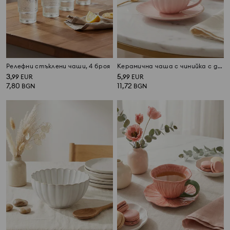
Релефни стъклени чаши, 4 броя
Керамична чаша с чинийка с декоративен златист кант
3
5
,
99
EUR
,
99
EUR
7,80
11,72
BGN
BGN