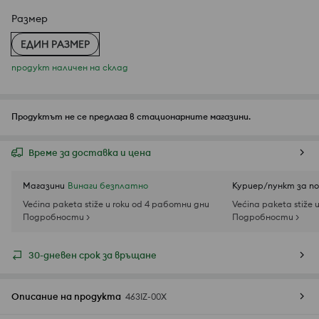
Размер
ЕДИН РАЗМЕР
продукт наличен на склад
Продуктът не се предлага в стационарните магазини.
Време за доставка и цена
Магазини
Винаги безплатно
Куриер/пункт за п
Većina paketa stiže u roku od 4 работни дни
Većina paketa stiže 
Подробности >
Подробности >
30-дневен срок за връщане
Описание на продукта
463IZ-00X