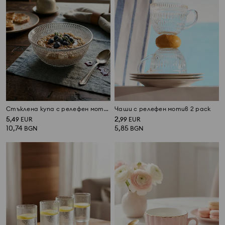
Стъклена купа с релефен мотив
Чаши с релефен мотив 2 pack
5
2
,
49
EUR
,
99
EUR
10,74
5,85
BGN
BGN