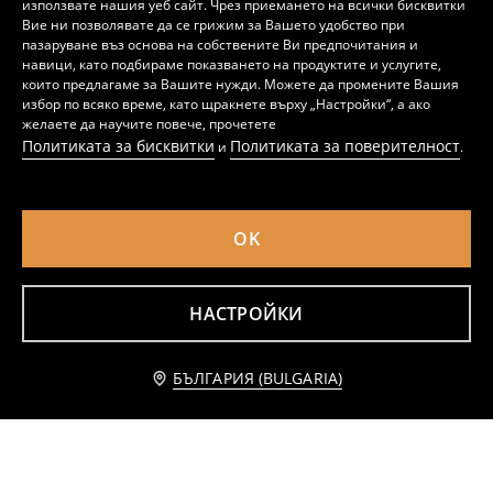
използвате нашия уеб сайт. Чрез приемането на всички бисквитки
Вие ни позволявате да се грижим за Вашето удобство при
пазаруване въз основа на собствените Ви предпочитания и
навици, като подбираме показването на продуктите и услугите,
които предлагаме за Вашите нужди. Можете да промените Вашия
избор по всяко време, като щракнете върху „Настройки“, а ако
желаете да научите повече, прочетете
Политиката за бисквитки
Политиката за поверителност
и
.
OK
Чиния със златен кант
Стъклена поставка на краче
3
5
,
99
EUR
,
99
EUR
7,80
11,72
BGN
BGN
НАСТРОЙКИ
Добави към количката
БЪЛГАРИЯ (BULGARIA)
5,49 EUR
10,74 BGN