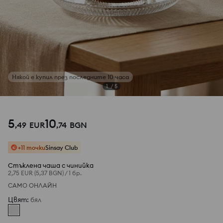
1
/
5
5
10
,
49
EUR
,
74
BGN
+11 точки
Sinsay Club
Стъклена чаша с чинийка
2,75 EUR
(5,37 BGN)
/
1 бр.
САМО ОНЛАЙН
Цвят
:
бял