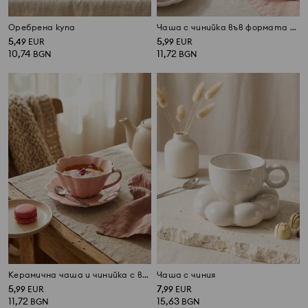
Оребрена купа
Чаша с чинийка във формата на цвете
5
5
,
49
EUR
,
99
EUR
10,74
11,72
BGN
BGN
Керамична чаша и чинийка с вълнообразна, цветна форма
Чаша с чиния
5
7
,
99
EUR
,
99
EUR
11,72
15,63
BGN
BGN