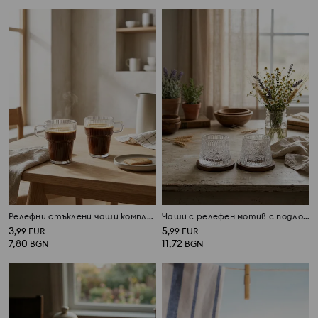
Релефни стъклени чаши комплект от 2
Чаши с релефен мотив с подложки 2 pack
3
5
,
99
EUR
,
99
EUR
7,80
11,72
BGN
BGN