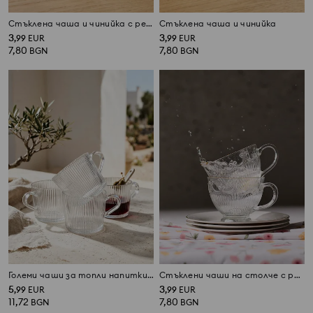
Стъклена чаша и чинийка с релефни линии
Стъклена чаша и чинийка
3
3
,
99
EUR
,
99
EUR
7,80
7,80
BGN
BGN
Големи чаши за топли напитки, 4 броя
Стъклени чаши на столче с релефен десен и златист кант, комплект 2 броя
5
3
,
99
EUR
,
99
EUR
11,72
7,80
BGN
BGN