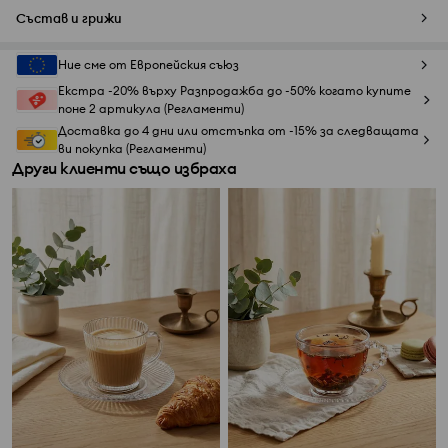
Състав и грижи
Ние сме от Европейския съюз
Екстра -20% върху Разпродажба до -50% когато купите
поне 2 артикула (Регламенти)
Доставка до 4 дни или отстъпка от -15% за следващата
ви покупка (Регламенти)
Други клиенти също избраха