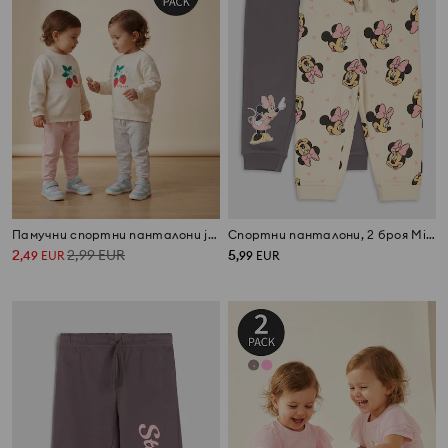
Памучни спортни панталони jogger, комплект от 2 броя
Спортни панталони, 2 броя Minnie Mouse
2
2,99
EUR
5
,
49
EUR
,
99
EUR