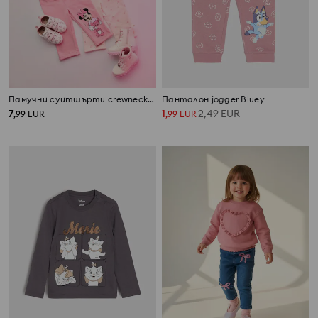
Памучни суитшърти crewneck с щампа 2 pack Minnie Mouse
Панталон jogger Bluey
7
1
2,49
EUR
,
99
EUR
,
99
EUR