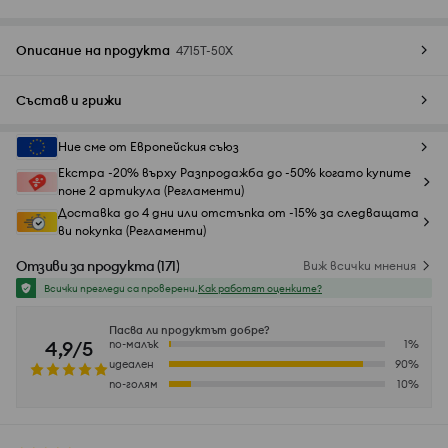
Описание на продукта
4715T-50X
Състав и грижи
Ние сме от Европейския съюз
Екстра -20% върху Разпродажба до -50% когато купите
поне 2 артикула (Регламенти)
Доставка до 4 дни или отстъпка от -15% за следващата
ви покупка (Регламенти)
Отзиви за продукта
(
171
)
Виж всички мнения
Всички прегледи са проверени.
Как работят оценките?
Пасва ли продуктът добре?
4,9/5
по-малък
1
%
идеален
90
%
по-голям
10
%