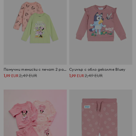
Памучни тениски с печат 2 pack Minnie and Daisy
Суичър с обло деколте Bluey
1
2,49
EUR
1
2,49
EUR
,
99
EUR
,
99
EUR