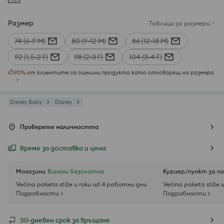
Размер
Таблици за размери
74 (6-9 М)
80 (9-12 М)
86 (12-18 М)
92 (1,5-2 Г)
98 (2-3 Г)
104 (3-4 Г)
90
%
от клиентите са оценили продукта като отговарящ на размера
Disney Baby
Disney
Проверете наличността
Време за доставка и цена
Магазини
Винаги безплатно
Куриер/пункт за п
Većina paketa stiže u roku od 4 работни дни
Većina paketa stiže 
Подробности >
Подробности >
30-дневен срок за връщане