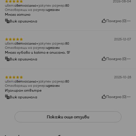
2026-08-04
цвят
:
светлосиньо
закупен размер
:
80
Отговарящи на размер
:
идеален
Много готино
Полезно
(
0
)
Виж оригинала
2025-12-07
цвят
:
светлосиньо
закупен размер
:
80
Отговарящи на размер
:
идеален
Много хубаво и както е описано. 💯
Полезно
(
0
)
Виж оригинала
2025-10-28
цвят
:
светлосиньо
закупен размер
:
80
Отговарящи на размер
:
идеален
Изолиран отвътре
Полезно
(
0
)
Виж оригинала
Покажи още отзиви