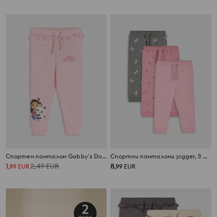
Спортен панталон Gabby's Dollhouse
Спортни панталони jogger, 3 броя
1
2,49
EUR
8
,
99
EUR
,
99
EUR