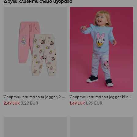
Други клиенти също избраха
Спортни панталони jogger, 2 броя Minnie and Daisy
Спортен панталон jogger Minnie and Daisy
2
3,29
EUR
1
1,99
EUR
,
49
EUR
,
49
EUR