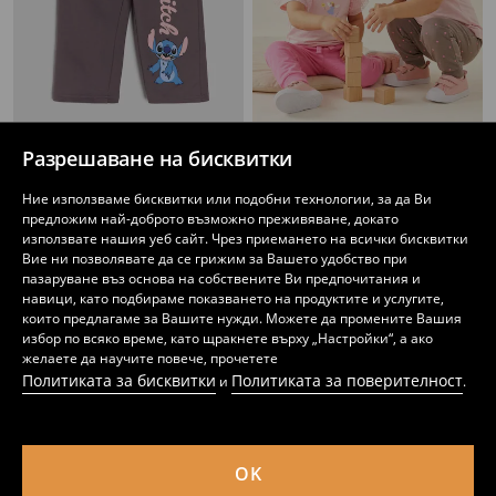
Разрешаване на бисквитки
Спортен панталон Stitch
Комплект памучни спортни панталони 2 pack
3
1
2,49
EUR
,
99
EUR
,
99
EUR
Ние използваме бисквитки или подобни технологии, за да Ви
предложим най-доброто възможно преживяване, докато
използвате нашия уеб сайт. Чрез приемането на всички бисквитки
Вие ни позволявате да се грижим за Вашето удобство при
пазаруване въз основа на собствените Ви предпочитания и
навици, като подбираме показването на продуктите и услугите,
които предлагаме за Вашите нужди. Можете да промените Вашия
избор по всяко време, като щракнете върху „Настройки“, а ако
желаете да научите повече, прочетете
Политиката за бисквитки
Политиката за поверителност
и
.
OK