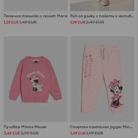
Памучна тениска с принт Marie
Pull-on дънки с пайети и мотив на панделки
1
1,49
EUR
1
2,49
EUR
,
29
EUR
,
99
EUR
Пуловер Minnie Mouse
Спортен панталон jogger Minnie Mouse
3
3,99
EUR
1
1,99
EUR
,
49
EUR
,
49
EUR