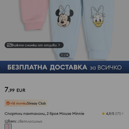
Вижте снимки от отзиви
1
/
4
7
,
99
EUR
+16 точки
Sinsay Club
Спортни панталони, 2 броя Mouse Minnie
4,9/5
(
171
)
Цвят
:
светлосиньо