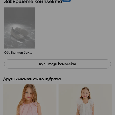
Завършете комплекта
New
Обувки тип балеринки
Купи този комплект
Други клиенти също избраха