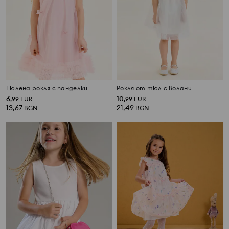
Тюлена рокля с панделки
Рокля от тюл с волани
6
10
,
99
EUR
,
99
EUR
13,67
21,49
BGN
BGN