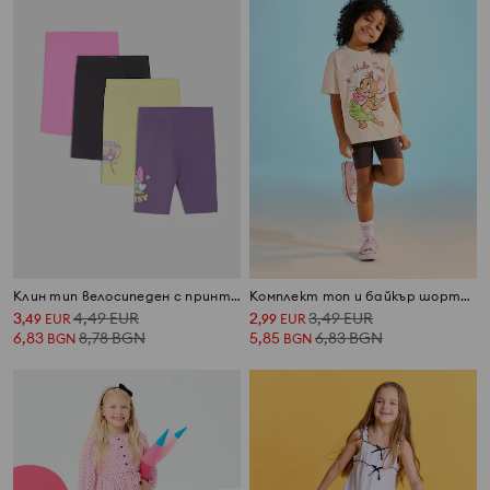
Клин тип велосипеден с принт 4 pack Disney
Комплект топ и байкър шорти Tom and Jerry
3
4,49
EUR
2
3,49
EUR
,
49
EUR
,
99
EUR
6,83
8,78
BGN
5,85
6,83
BGN
BGN
BGN