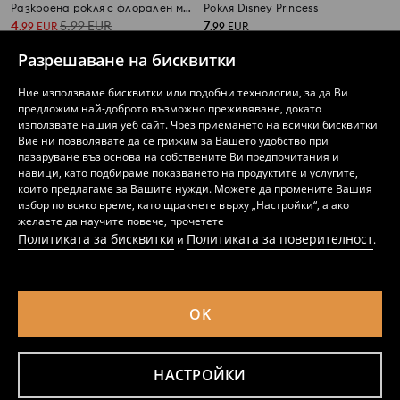
Разкроена рокля с флорален мотив
Рокля Disney Princess
4
5,99
EUR
7
,
99
EUR
,
99
EUR
9,76
11,72
BGN
15,63
BGN
BGN
Разрешаване на бисквитки
Ние използваме бисквитки или подобни технологии, за да Ви
предложим най-доброто възможно преживяване, докато
използвате нашия уеб сайт. Чрез приемането на всички бисквитки
Вие ни позволявате да се грижим за Вашето удобство при
пазаруване въз основа на собствените Ви предпочитания и
навици, като подбираме показването на продуктите и услугите,
които предлагаме за Вашите нужди. Можете да промените Вашия
избор по всяко време, като щракнете върху „Настройки“, а ако
желаете да научите повече, прочетете
Политиката за бисквитки
Политиката за поверителност
и
.
OK
Рокля тип babydoll
Памучна тениска с принт Stitch
3
3,99
EUR
3
,
49
EUR
,
99
EUR
6,83
7,80
BGN
7,80
BGN
BGN
НАСТРОЙКИ