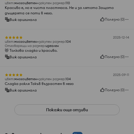
цвят
:
многоцветен
закупен размер
:
110
Красиво е, но е чиста пластмаса. Не и за лятото Защото
дъщерята се поти в него.
Полезно
(
0
)
Виж оригинала
2025-12-14
цвят
:
многоцветен
закупен размер
:
104
Отговарящи на размер
:
идеален
😻 Толкова сладко и красиво.
Полезно
(
0
)
Виж оригинала
2025-09-11
цвят
:
многоцветен
закупен размер
:
104
Сладка рокля Такъв възрастен в него
Полезно
(
0
)
Виж оригинала
Покажи още отзиви