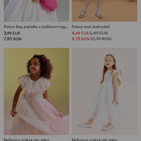
Pокля без ръкави с набран подгъв
Рокля тип babydoll
3
4
5,49
EUR
,
99
EUR
,
49
EUR
7,80
8,78
10,74
BGN
BGN
BGN
Бебидол рокля от тюл
Бебидол рокля от тюл