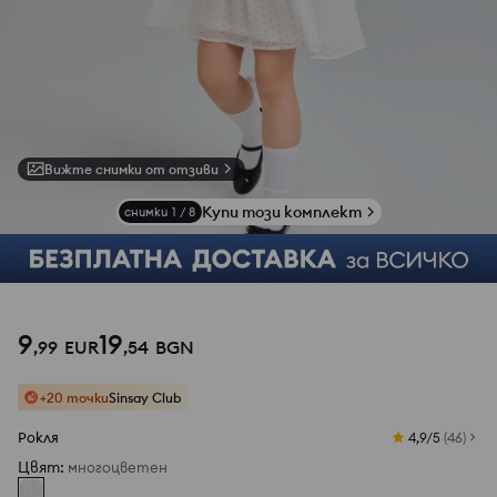
Вижте снимки от отзиви
Купи този комплект
снимки
1
/
8
9
19
,
99
EUR
,
54
BGN
+20 точки
Sinsay Club
Рокля
4,9/5
(
46
)
Цвят
:
многоцветен