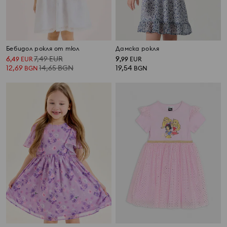
Бебидол рокля от тюл
Дамска рокля
6
7,49
EUR
9
,
49
EUR
,
99
EUR
12,69
14,65
BGN
19,54
BGN
BGN