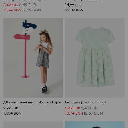
5
6,49
EUR
14
,
49
EUR
,
99
EUR
10,74
12,69
BGN
29,32
BGN
BGN
Двукомпонентна рокля на каре
Бебидол рокля от тюл
9
5
6,49
EUR
,
99
EUR
,
49
EUR
19,54
10,74
12,69
BGN
BGN
BGN