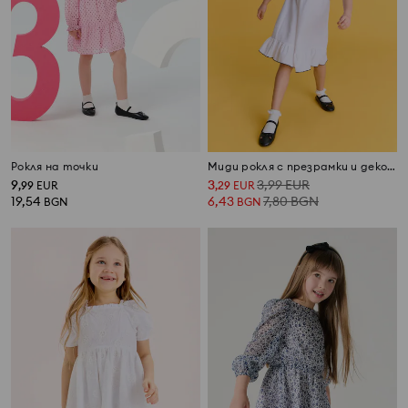
Рокля на точки
Миди рокля с презрамки и декоративни волани
9
3
3,99
EUR
,
99
EUR
,
29
EUR
19,54
6,43
7,80
BGN
BGN
BGN