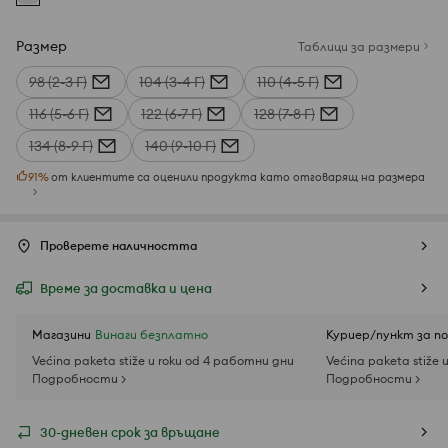
Размер
Таблици за размери
98 (2-3 Г)
104 (3-4 Г)
110 (4-5 Г)
116 (5-6 Г)
122 (6-7 Г)
128 (7-8 Г)
134 (8-9 Г)
140 (9-10 Г)
91
%
от клиентите са оценили продукта като отговарящ на размера
Проверете наличността
Време за доставка и цена
Магазини
Винаги безплатно
Куриер/пункт за п
Većina paketa stiže u roku od 4 работни дни
Većina paketa stiže 
Подробности >
Подробности >
30-дневен срок за връщане