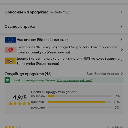
Описание на продукта
WJ968-MLC
Състав и грижи
Ние сме от Европейския съюз
Екстра -20% върху Разпродажба до -50% когато купите
поне 2 артикула (Регламенти)
Доставка до 4 дни или отстъпка от -15% за следващата
ви покупка (Регламенти)
Отзиви за продукта
(
46
)
Виж всички мнения
Всички прегледи са проверени.
Как работят оценките?
Пасва ли продуктът добре?
4,9/5
по-малък
9
%
идеален
91
%
по-голям
0
%
2026-05-27