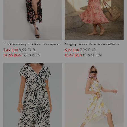
Вискозна миди рокля тип прехлупване с флорален принт
Миди рокля с волани на цветя
7
8,99
EUR
6
7,99
EUR
,
49
EUR
,
99
EUR
14,65
17,58
BGN
13,67
15,63
BGN
BGN
BGN