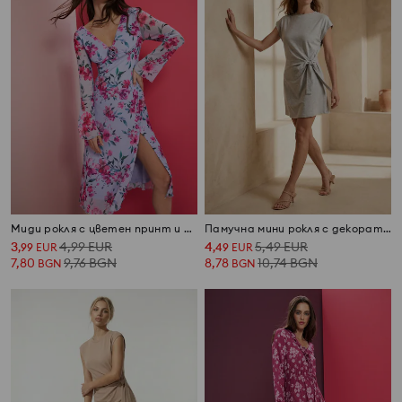
Миди рокля с цветен принт и разрез
Памучна мини рокля с декоративно връзване
3
4,99
EUR
4
5,49
EUR
,
99
EUR
,
49
EUR
7,80
9,76
BGN
8,78
10,74
BGN
BGN
BGN