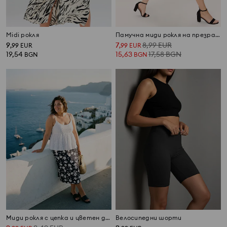
Midi рокля
Памучна миди рокля на презрамки с набирания
9
7
8,99
EUR
,
99
EUR
,
99
EUR
19,54
15,63
17,58
BGN
BGN
BGN
Миди рокля с цепка и цветен десен Plus size
Велосипедни шорти