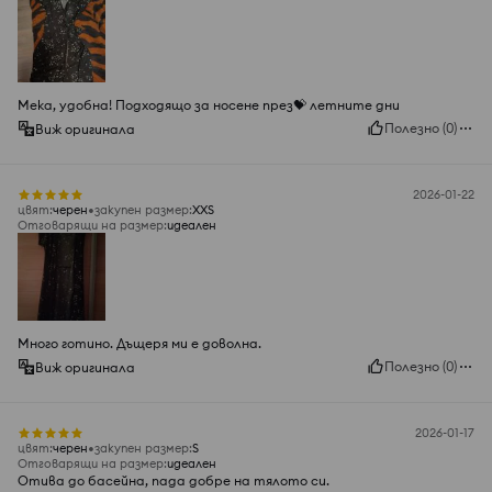
Мека, удобна! Подходящо за носене през💝 летните дни
Полезно
(
0
)
Виж оригинала
2026-01-22
цвят
:
черeн
закупен размер
:
XXS
Отговарящи на размер
:
идеален
Много готино. Дъщеря ми е доволна.
Полезно
(
0
)
Виж оригинала
2026-01-17
цвят
:
черeн
закупен размер
:
S
Отговарящи на размер
:
идеален
Отива до басейна, пада добре на тялото си.