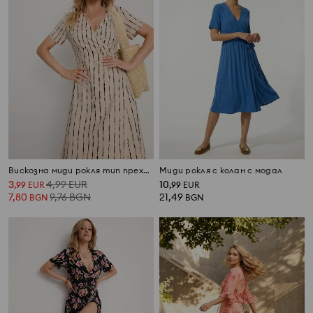
Вискозна миди рокля тип прехлупване на райе
Миди рокля с колан с модал
3
4,99
EUR
10
,
99
EUR
,
99
EUR
7,80
9,76
BGN
21,49
BGN
BGN