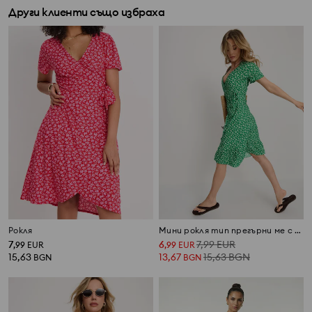
Други клиенти също избраха
Рокля
Мини рокля тип прегърни ме с волан с флорален десен
7
6
7,99
EUR
,
99
EUR
,
99
EUR
15,63
13,67
15,63
BGN
BGN
BGN