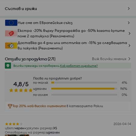
Състав и грижи
Ние сме от Европейския съюз
Екстра -20% върху Разпродажба до -50% когато купите
поне 2 артикула (Регламенти)
Доставка до 4 дни или отстъпка от -15% за следващата
ви покупка (Регламенти)
Отзиви за продукта
(
271
)
Виж всички мнения
Всички прегледи са проверени.
Как работят оценките?
Пасва ли продуктът добре?
4,8/5
по-малък
4
%
идеален
96
%
по-голям
0
%
Top 20% най-високо оценените
в категорията Рокли
2026-04-14
цвят
:
черeн
закупен размер
:
XS
Отговарящи на размер
:
идеален