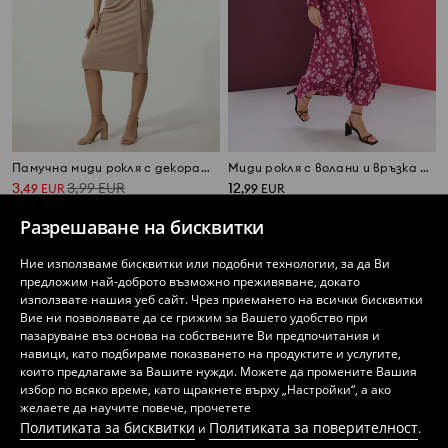
Памучна миди рокля с декоративно връзване и цепка
Миди рокля с волани и връзка при деколтето
3
3,99
EUR
12
,
49
EUR
,
99
EUR
6,83
7,80
BGN
25,41
BGN
BGN
Разрешаване на бисквитки
Ние използваме бисквитки или подобни технологии, за да Ви
предложим най-доброто възможно преживяване, докато
използвате нашия уеб сайт. Чрез приемането на всички бисквитки
Вие ни позволявате да се грижим за Вашето удобство при
пазаруване въз основа на собствените Ви предпочитания и
навици, като подбираме показването на продуктите и услугите,
които предлагаме за Вашите нужди. Можете да промените Вашия
избор по всяко време, като щракнете върху „Настройки“, а ако
желаете да научите повече, прочетете
Политиката за бисквитки
Политиката за поверителност
и
.