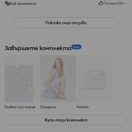
Полезно
(
0
)
Виж оригинала
Покажи още отзиви
Завършете комплекта
New
Гривна със сърце
Сандали
Чанта
Купи този комплект