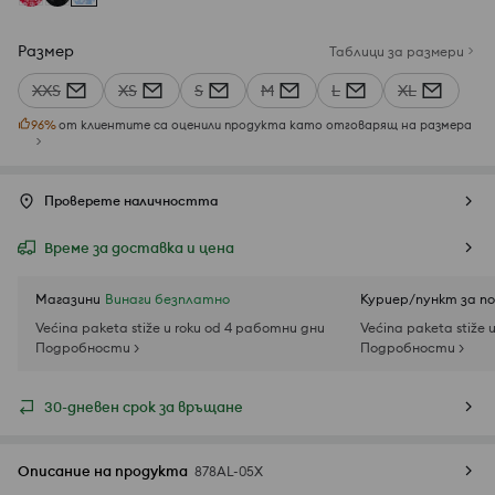
Размер
Таблици за размери
XXS
XS
S
M
L
XL
96
%
от клиентите са оценили продукта като отговарящ на размера
Проверете наличността
Време за доставка и цена
Магазини
Винаги безплатно
Куриер/пункт за п
Većina paketa stiže u roku od 4 работни дни
Većina paketa stiže 
Подробности >
Подробности >
30-дневен срок за връщане
Описание на продукта
878AL-05X