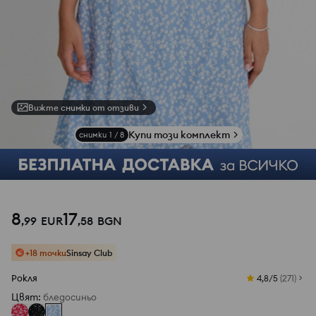
Вижте снимки от отзиви
Купи този комплект
снимки
1
/
8
8
17
,
99
EUR
,
58
BGN
+18 точки
Sinsay Club
Рокля
4,8/5
(
271
)
Цвят
:
бледосиньо