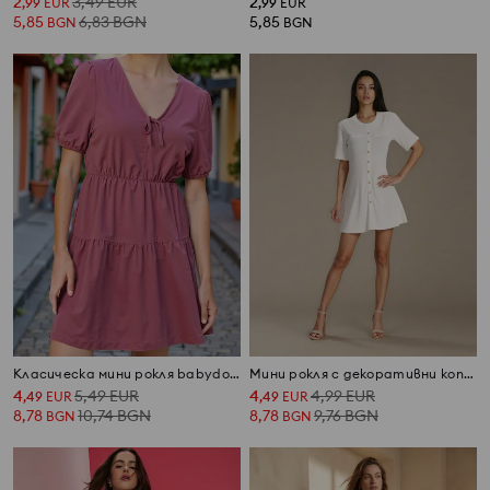
2
3,49
EUR
2
,
99
EUR
,
99
EUR
5,85
6,83
BGN
5,85
BGN
BGN
Класическа мини рокля babydoll с вискоза
Мини рокля с декоративни копчета
4
5,49
EUR
4
4,99
EUR
,
49
EUR
,
49
EUR
8,78
10,74
BGN
8,78
9,76
BGN
BGN
BGN