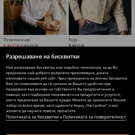
Памучна риза
Риза
5
6,49
EUR
9
,
49
EUR
,
99
EUR
10,74
12,69
BGN
19,54
BGN
BGN
Разрешаване на бисквитки
Ние използваме бисквитки или подобни технологии, за да Ви
предложим най-доброто възможно преживяване, докато
използвате нашия уеб сайт. Чрез приемането на всички бисквитки
Вие ни позволявате да се грижим за Вашето удобство при
пазаруване въз основа на собствените Ви предпочитания и
навици, като подбираме показването на продуктите и услугите,
които предлагаме за Вашите нужди. Можете да промените Вашия
избор по всяко време, като щракнете върху „Настройки“, а ако
желаете да научите повече, прочетете
Политиката за бисквитки
Политиката за поверителност
и
.