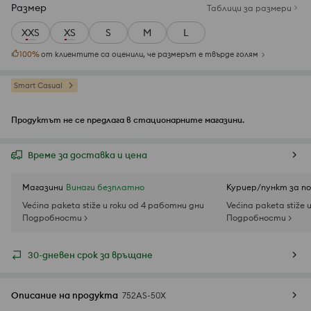
Размер
Таблици за размери
XXS
XS
S
M
L
100
%
от клиентите са оценили, че размерът е твърде голям
Smart Casual
Продуктът не се предлага в стационарните магазини.
Време за доставка и цена
Магазини
Винаги безплатно
Куриер/пункт за п
Većina paketa stiže u roku od 4 работни дни
Većina paketa stiže 
Подробности >
Подробности >
30-дневен срок за връщане
Описание на продукта
752AS-50X