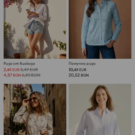
Риза от вискоза
Памучна риза
2
3,49
EUR
10
,
49
EUR
,
49
EUR
4,87
6,83
BGN
20,52
BGN
BGN