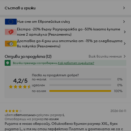
Състав и грижи
Ние сме от Европейския съюз
Екстра -20% върху Разпродажба до -50% когато купите
поне 2 артикула (Регламенти)
Доставка до 4 дни или отстъпка от -15% за следващата
ви покупка (Регламенти)
Отзиви за продукта
(
12
)
Виж всички мнения
Всички прегледи са проверени.
Как работят оценките?
Пасва ли продуктът добре?
4,2/5
по-малък
0
%
идеален
0
%
по-голям
100
%
2026-06-11
цвят
:
светлосиньо
закупен размер
:
L
Отговарящи на размер
:
по-голям
Ризата е много оверсайз. Обикновено взимам размер XXL, взех
ризата L, и тя ми стои перфектно Платът и дантелата не са с