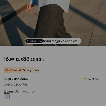
Купи този комплект
снимки
1
/
6
16
33
,
99
EUR
,
23
BGN
+34 точки
Sinsay Club
Риза с апликация
4,2/5
(
12
)
САМО ОНЛАЙН
Цвят
:
светлосиньо