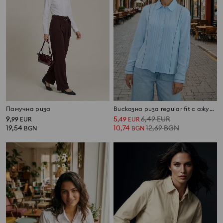
Памучна риза
Вискозна риза regular fit с ажурни елементи
9
5
6,49
EUR
,
99
EUR
,
49
EUR
19,54
10,74
12,69
BGN
BGN
BGN