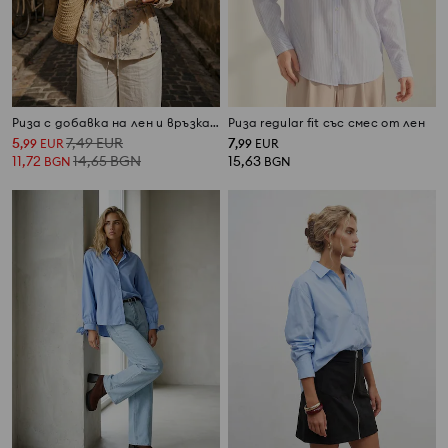
Риза с добавка на лен и връзка на гърба
Риза regular fit със смес от лен
5
7,49
EUR
7
,
99
EUR
,
99
EUR
11,72
14,65
BGN
15,63
BGN
BGN