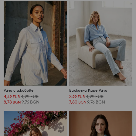
Риза с джобове
Вискозна Каре Риза
4
4,99
EUR
3
4,99
EUR
,
49
EUR
,
99
EUR
8,78
9,76
BGN
7,80
9,76
BGN
BGN
BGN