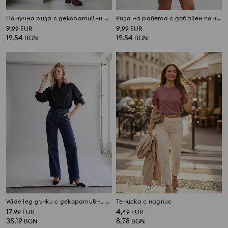
Памучна риза с декоративни връзки
Риза на райета с добавен памук
9
9
,
99
EUR
,
99
EUR
19,54
19,54
BGN
BGN
Wide leg дънки с декоративни копчета
Тениска с надпис
17
4
,
99
EUR
,
49
EUR
35,19
8,78
BGN
BGN