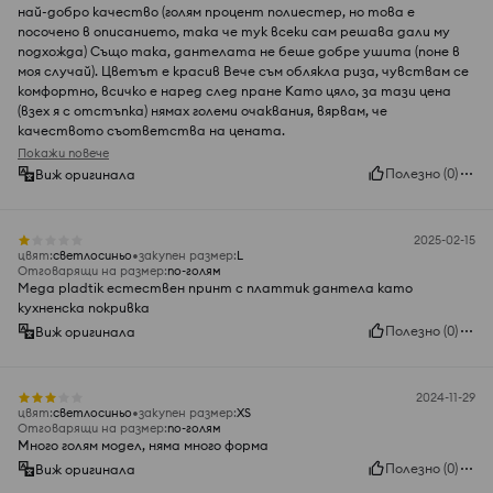
най-добро качество (голям процент полиестер, но това е
посочено в описанието, така че тук всеки сам решава дали му
подхожда) Също така, дантелата не беше добре ушита (поне в
моя случай). Цветът е красив Вече съм облякла риза, чувствам се
комфортно, всичко е наред след пране Като цяло, за тази цена
(взех я с отстъпка) нямах големи очаквания, вярвам, че
качеството съответства на цената.
Покажи повече
Полезно
(
0
)
Виж оригинала
2025-02-15
цвят
:
светлосиньо
закупен размер
:
L
Отговарящи на размер
:
по-голям
Mega pladtik естествен принт с платтик дантела като
кухненска покривка
Полезно
(
0
)
Виж оригинала
2024-11-29
цвят
:
светлосиньо
закупен размер
:
XS
Отговарящи на размер
:
по-голям
Много голям модел, няма много форма
Полезно
(
0
)
Виж оригинала