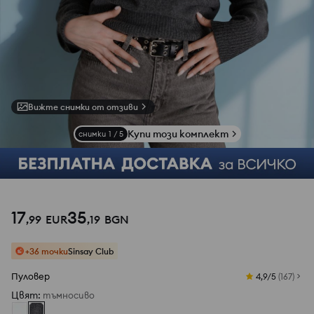
Вижте снимки от отзиви
Купи този комплект
снимки
1
/
5
17
35
,
99
EUR
,
19
BGN
+36 точки
Sinsay Club
Пуловер
4,9/5
(
167
)
Цвят
:
тъмносиво