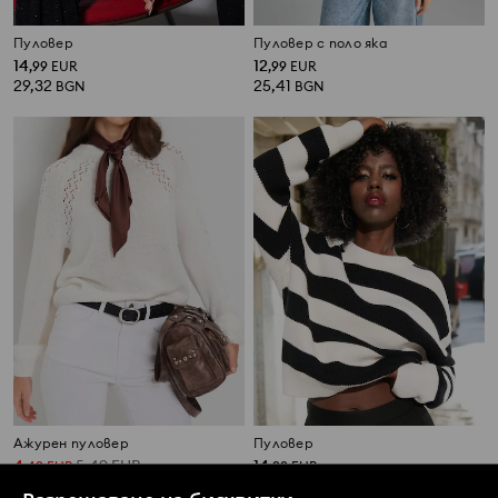
Пуловер
Пуловер с поло яка
14
12
,
99
EUR
,
99
EUR
29,32
25,41
BGN
BGN
Ажурен пуловер
Пуловер
4
5,49
EUR
14
,
49
EUR
,
99
EUR
8,78
10,74
BGN
29,32
BGN
BGN