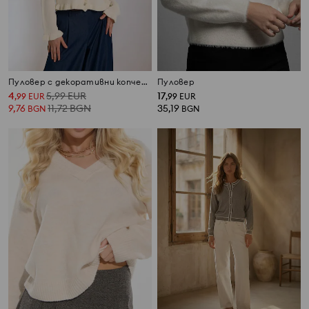
Пуловер с декоративни копчета
Пуловер
4
5,99
EUR
17
,
99
EUR
,
99
EUR
9,76
11,72
BGN
35,19
BGN
BGN