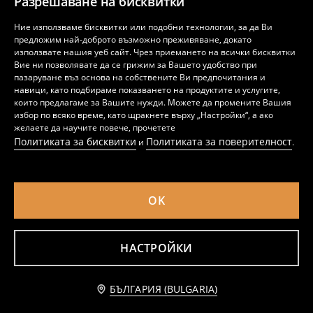
Разрешаване на бисквитки
Ние използваме бисквитки или подобни технологии, за да Ви
предложим най-доброто възможно преживяване, докато
използвате нашия уеб сайт. Чрез приемането на всички бисквитки
Вие ни позволявате да се грижим за Вашето удобство при
пазаруване въз основа на собствените Ви предпочитания и
навици, като подбираме показването на продуктите и услугите,
които предлагаме за Вашите нужди. Можете да промените Вашия
избор по всяко време, като щракнете върху „Настройки“, а ако
желаете да научите повече, прочетете
Политиката за бисквитки
Политиката за поверителност
и
.
OK
Светър с блестящ надпис
Пуловер
12
17
,
99
EUR
,
99
EUR
25,41
35,19
BGN
BGN
НАСТРОЙКИ
Уведоми ме
БЪЛГАРИЯ (BULGARIA)