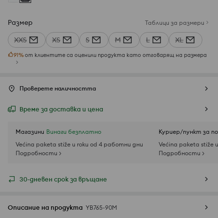
Размер
Таблици за размери
XXS
XS
S
M
L
XL
91
%
от клиентите са оценили продукта като отговарящ на размера
Проверете наличността
Време за доставка и цена
Магазини
Винаги безплатно
Куриер/пункт за п
Većina paketa stiže u roku od 4 работни дни
Većina paketa stiže 
Подробности >
Подробности >
30-дневен срок за връщане
Описание на продукта
YB765-90M