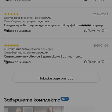
2026-02-02
цвят
:
кремав
закупен размер
:
XXS
Отговарящи на размер
:
идеален
Сладък пуловер, изглежда прекрасно :) Перфектен❤️❤️❤️ размер
Полезно
(
0
)
Виж оригинала
2026-01-04
цвят
:
тъмносиво
закупен размер
:
S
Отговарящи на размер
:
идеален
Страхотен пуловер се върти около врата, топли
Полезно
(
0
)
Виж оригинала
Покажи още отзиви
Завършете комплекта
New