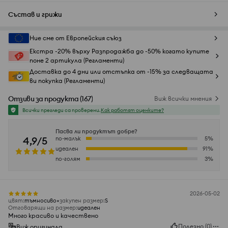
Състав и грижи
Ние сме от Европейския съюз
Екстра -20% върху Разпродажба до -50% когато купите
поне 2 артикула (Регламенти)
Доставка до 4 дни или отстъпка от -15% за следващата
ви покупка (Регламенти)
Отзиви за продукта
(
167
)
Виж всички мнения
Всички прегледи са проверени.
Как работят оценките?
Пасва ли продуктът добре?
4,9/5
по-малък
5
%
идеален
91
%
по-голям
3
%
2026-05-02
цвят
:
тъмносиво
закупен размер
:
S
Отговарящи на размер
:
идеален
Много красиво и качествено
Полезно
(
0
)
Виж оригинала