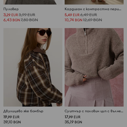
Пуловер
Кардиган с контрастна периферия
3
3,99
EUR
5
6,49
EUR
,
29
EUR
,
49
EUR
6,43
7,80
BGN
10,74
12,69
BGN
BGN
BGN
Двулицево яке бомбър
Суитчър с половин цип с вълнена смес
19
17
,
99
EUR
,
99
EUR
39,10
35,19
BGN
BGN