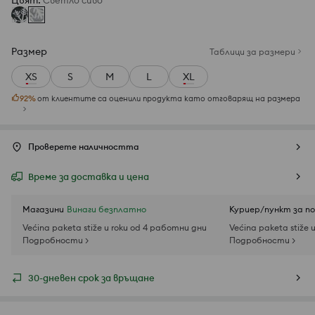
Цвят
:
Светло сиво
Размер
Таблици за размери
XS
S
M
L
XL
92
%
от клиентите са оценили продукта като отговарящ на размера
Проверете наличността
Време за доставка и цена
Магазини
Винаги безплатно
Куриер/пункт за п
Većina paketa stiže u roku od 4 работни дни
Većina paketa stiže 
Подробности >
Подробности >
30-дневен срок за връщане