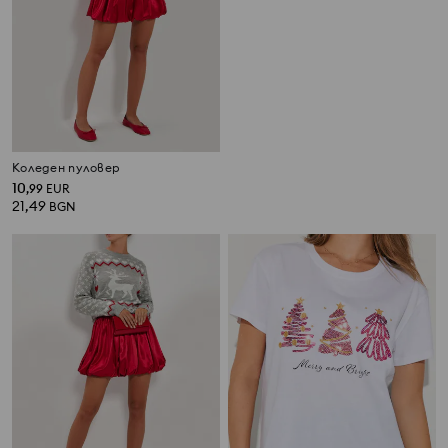
Коледен пуловер
Коледни snoodie
10
10
,
99
EUR
,
49
EUR
21,49
20,52
BGN
BGN