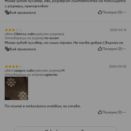
Много хубав пуловер, мек, размерът съответства на таблицата
с размери, препоръчвам
Полезно
(
0
)
Виж оригинала
2026-02-16
цвят
:
Светло сиво
закупен размер
:
L
Отговарящи на размер
:
по-голям
Много хубав пуловер, но лошо скроен. Не пасва добре :( Върнах се
Полезно
(
0
)
Виж оригинала
2026-02-02
цвят
:
средно сиво
закупен размер
:
M
Отговарящи на размер
:
идеален
По-тънък е отколкото очаквах, но става.
Полезно
(
0
)