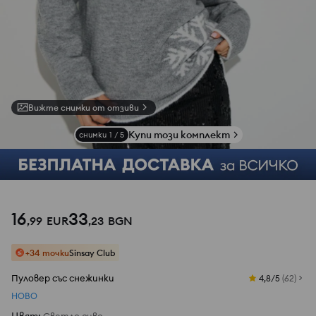
Вижте снимки от отзиви
Купи този комплект
снимки
1
/
5
16
33
,
99
EUR
,
23
BGN
+34 точки
Sinsay Club
Пуловер със снежинки
4,8/5
(
62
)
НОВО