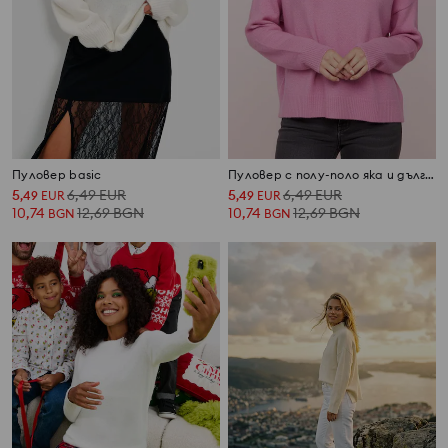
Пуловер basic
Пуловер с полу-поло яка и дълги ръкави с примес от вълна
5
6,49
EUR
5
6,49
EUR
,
49
EUR
,
49
EUR
10,74
12,69
BGN
10,74
12,69
BGN
BGN
BGN