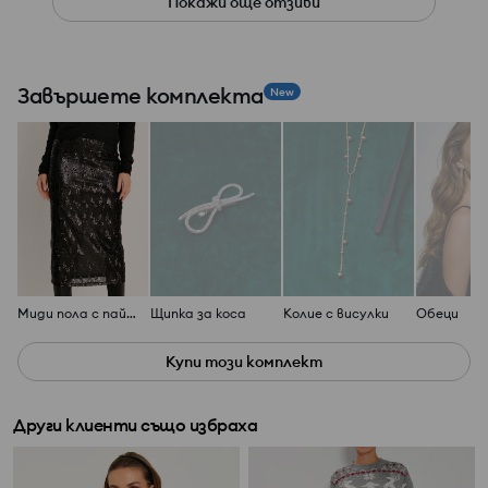
Покажи още отзиви
Завършете комплекта
New
Миди пола с пайети
Щипка за коса
Колие с висулки
Обеци
Купи този комплект
Други клиенти също избраха