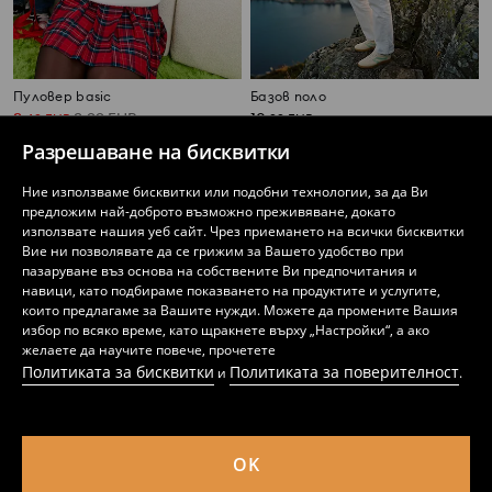
Пуловер basic
Базов поло
3
3,99
EUR
10
,
49
EUR
,
99
EUR
6,83
7,80
BGN
21,49
BGN
BGN
Разрешаване на бисквитки
Ние използваме бисквитки или подобни технологии, за да Ви
предложим най-доброто възможно преживяване, докато
използвате нашия уеб сайт. Чрез приемането на всички бисквитки
Вие ни позволявате да се грижим за Вашето удобство при
пазаруване въз основа на собствените Ви предпочитания и
навици, като подбираме показването на продуктите и услугите,
които предлагаме за Вашите нужди. Можете да промените Вашия
избор по всяко време, като щракнете върху „Настройки“, а ако
желаете да научите повече, прочетете
Политиката за бисквитки
Политиката за поверителност
и
.
OK
Дамски пуловер
Дамски пуловер с плитка плетка