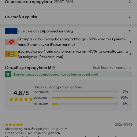
Описание на продукта
219GT-09M
Състав и грижи
Ние сме от Европейския съюз
Екстра -20% върху Разпродажба до -50% когато купите
поне 2 артикула (Регламенти)
Доставка до 4 дни или отстъпка от -15% за следващата
ви покупка (Регламенти)
Отзиви за продукта
(
62
)
Виж всички мнения
Всички прегледи са проверени.
Как работят оценките?
Пасва ли продуктът добре?
4,8/5
по-малък
0
%
идеален
92
%
по-голям
8
%
2026-03-13
цвят
:
средно сиво
закупен размер
:
M
Отговарящи на размер
:
идеален