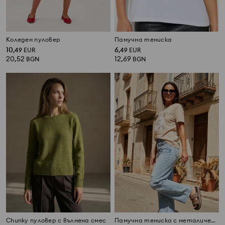
Коледен пуловер
Памучна тениска
10
6
,
49
EUR
,
49
EUR
20,52
12,69
BGN
BGN
Chunky пуловер с вълнена смес
Памучна тениска с металически принт