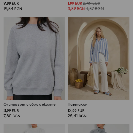
9
1
2,49
EUR
,
99
EUR
,
99
EUR
19,54
3,89
4,87
BGN
BGN
BGN
Суитшърт с обло деколте
Панталон
3
12
,
99
EUR
,
99
EUR
7,80
25,41
BGN
BGN