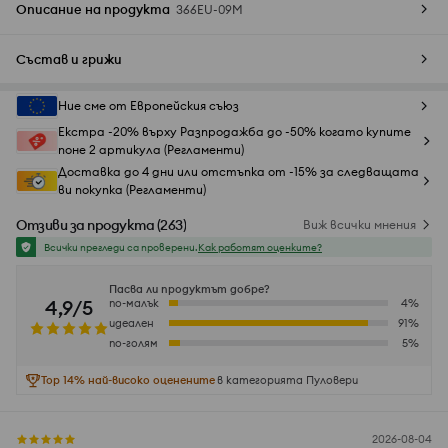
Описание на продукта
366EU-09M
Състав и грижи
Ние сме от Европейския съюз
Екстра -20% върху Разпродажба до -50% когато купите
поне 2 артикула (Регламенти)
Доставка до 4 дни или отстъпка от -15% за следващата
ви покупка (Регламенти)
Отзиви за продукта
(
263
)
Виж всички мнения
Всички прегледи са проверени.
Как работят оценките?
Пасва ли продуктът добре?
4,9/5
по-малък
4
%
идеален
91
%
по-голям
5
%
Top 14% най-високо оценените
в категорията Пуловери
2026-08-04