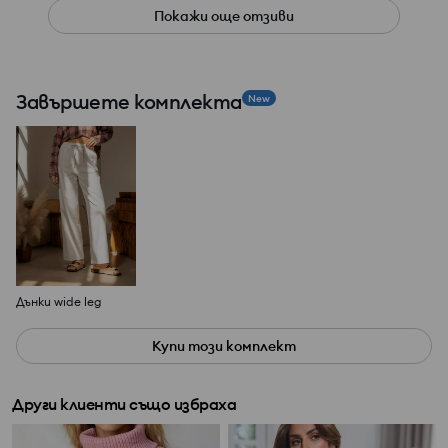
Покажи още отзиви
Завършете комплекта
New
Дънки wide leg
Купи този комплект
Други клиенти също избраха