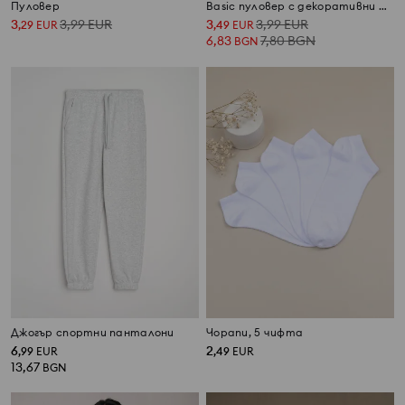
Пуловер
Basic пуловер с декоративни шевове и вискоза
3
3,99
EUR
3
3,99
EUR
,
29
EUR
,
49
EUR
6,83
7,80
BGN
BGN
Джогър спортни панталони
Чорапи, 5 чифта
6
2
,
99
EUR
,
49
EUR
13,67
BGN