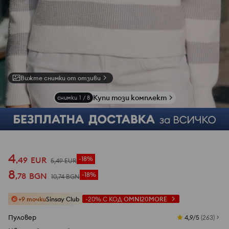
Вижте снимки от отзиви
Купи този комплект
снимки
1
/
8
4
,
49
EUR
-18%
5
,
49
EUR
8
,
78
BGN
-18%
10
,
74
BGN
+9 точки
Sinsay Club
-20%
С КОД
OMNI20MORE
Пуловер
4,9/5
(
263
)