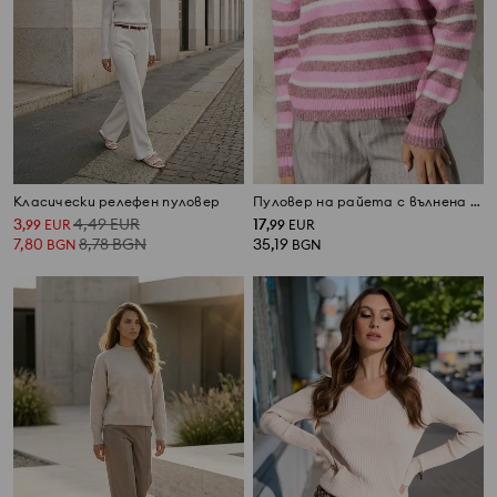
Класически релефен пуловер
Пуловер на райета с вълнена смес
3
4,49
EUR
17
,
99
EUR
,
99
EUR
7,80
8,78
BGN
35,19
BGN
BGN