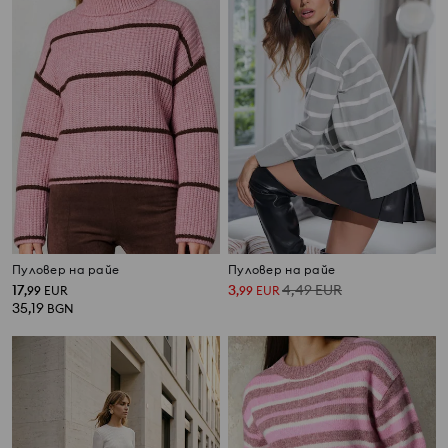
Пуловер на райе
Пуловер на райе
17
3
4,49
EUR
,
99
EUR
,
99
EUR
35,19
BGN