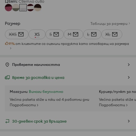
Цвят
:
Светло сиво
Размер
Таблици за размери
XXS
XS
S
M
L
XL
91
%
от клиентите са оценили продукта като отговарящ на размера
Проверете наличността
Време за доставка и цена
Магазини
Винаги безплатно
Куриер/пункт за п
Većina paketa stiže u roku od 4 работни дни
Većina paketa stiže 
Подробности >
Подробности >
30-дневен срок за връщане