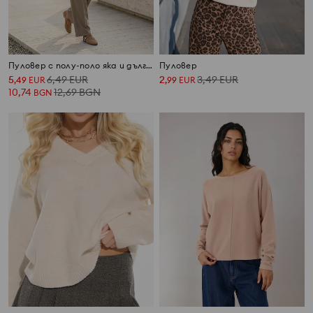
Пуловер с полу-поло яка и дълги ръкави с примес от вълна
Пуловер
5
6,49
EUR
2
3,49
EUR
,
49
EUR
,
99
EUR
10,74
12,69
BGN
BGN