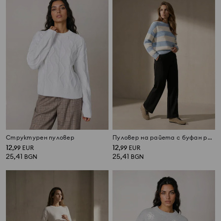
Структурен пуловер
Пуловер на райета с буфан ръкави от вискоза
12
12
,
99
EUR
,
99
EUR
25,41
25,41
BGN
BGN