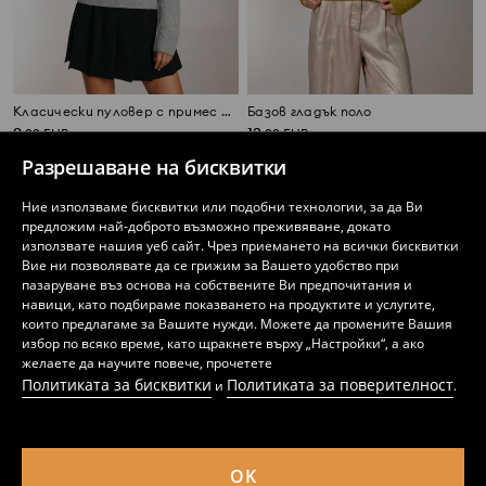
Класически пуловер с примес на вълна
Базов гладък поло
9
12
,
99
EUR
,
99
EUR
19,54
BGN
Разрешаване на бисквитки
Ние използваме бисквитки или подобни технологии, за да Ви
предложим най-доброто възможно преживяване, докато
използвате нашия уеб сайт. Чрез приемането на всички бисквитки
Вие ни позволявате да се грижим за Вашето удобство при
пазаруване въз основа на собствените Ви предпочитания и
навици, като подбираме показването на продуктите и услугите,
които предлагаме за Вашите нужди. Можете да промените Вашия
избор по всяко време, като щракнете върху „Настройки“, а ако
желаете да научите повече, прочетете
Политиката за бисквитки
Политиката за поверителност
и
.
OK