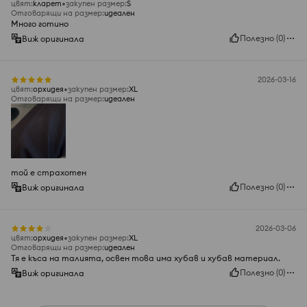
цвят
:
кларет
закупен размер
:
S
Отговарящи на размер
:
идеален
Много готино
Полезно
(
0
)
Виж оригинала
2026-03-16
цвят
:
орхидея
закупен размер
:
XL
Отговарящи на размер
:
идеален
той е страхотен
Полезно
(
0
)
Виж оригинала
2026-03-06
цвят
:
орхидея
закупен размер
:
XL
Отговарящи на размер
:
идеален
Тя е къса на талията, освен това има хубав и хубав материал.
Полезно
(
0
)
Виж оригинала