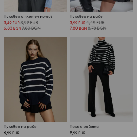
Пуловер с плетен мотив
Пуловер на райе
3
3,99
EUR
3
4,49
EUR
,
49
EUR
,
99
EUR
6,83
7,80
BGN
7,80
8,78
BGN
BGN
BGN
Пуловер на райе
Поло с райета
6
9
,
99
EUR
,
99
EUR