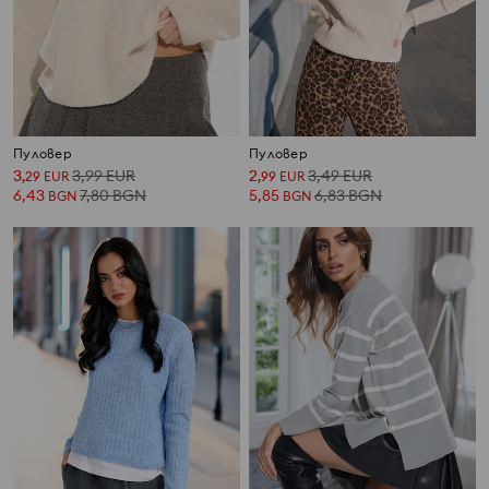
Пуловер
Пуловер
3
3,99
EUR
2
3,49
EUR
,
29
EUR
,
99
EUR
6,43
7,80
BGN
5,85
6,83
BGN
BGN
BGN