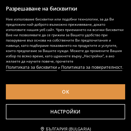
25,41
25,41
BGN
BGN
Разрешаване на бисквитки
Ние използваме бисквитки или подобни технологии, за да Ви
предложим най-доброто възможно преживяване, докато
използвате нашия уеб сайт. Чрез приемането на всички бисквитки
Вие ни позволявате да се грижим за Вашето удобство при
пазаруване въз основа на собствените Ви предпочитания и
навици, като подбираме показването на продуктите и услугите,
които предлагаме за Вашите нужди. Можете да промените Вашия
избор по всяко време, като щракнете върху „Настройки“, а ако
желаете да научите повече, прочетете
Политиката за бисквитки
Политиката за поверителност
и
.
OK
Оребрен пуловер
Пуловер с цирконии и вълнена смес
4
5,49
EUR
17
,
49
EUR
,
99
EUR
8,78
10,74
BGN
35,19
BGN
BGN
НАСТРОЙКИ
Добави към количката
БЪЛГАРИЯ (BULGARIA)
17,99 EUR
35,19 BGN