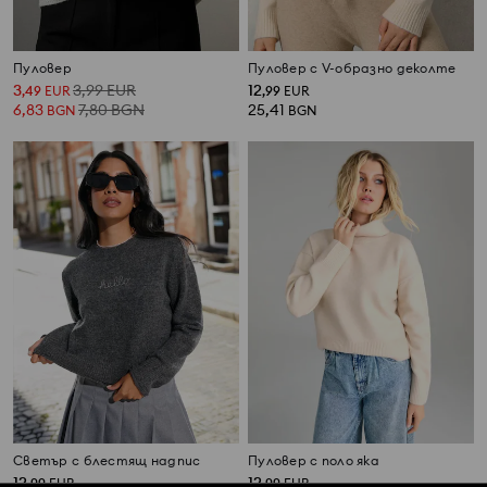
Пуловер
Пуловер с V-образно деколте
3
3,99
EUR
12
,
49
EUR
,
99
EUR
6,83
7,80
BGN
25,41
BGN
BGN
Светър с блестящ надпис
Пуловер с поло яка
12
12
,
99
EUR
,
99
EUR