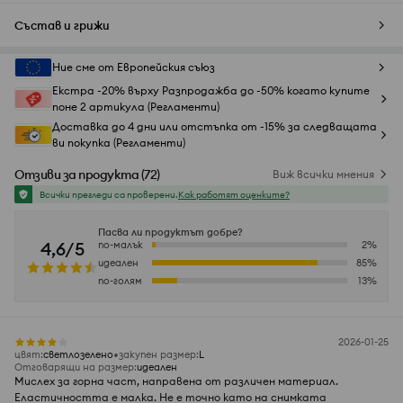
Състав и грижи
Ние сме от Европейския съюз
Екстра -20% върху Разпродажба до -50% когато купите
поне 2 артикула (Регламенти)
Доставка до 4 дни или отстъпка от -15% за следващата
ви покупка (Регламенти)
Отзиви за продукта
(
72
)
Виж всички мнения
Всички прегледи са проверени.
Как работят оценките?
Пасва ли продуктът добре?
4,6/5
по-малък
2
%
идеален
85
%
по-голям
13
%
2026-01-25
цвят
:
светлозелено
закупен размер
:
L
Отговарящи на размер
:
идеален
Мислех за горна част, направена от различен материал.
Еластичността е малка. Не е точно като на снимката