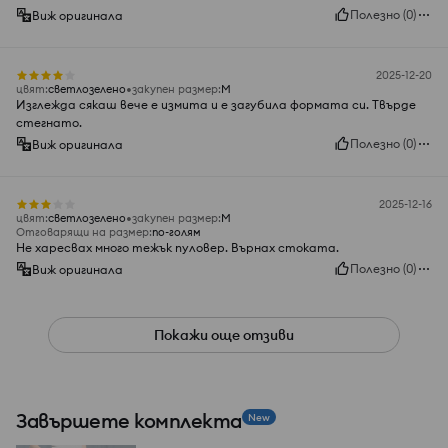
Полезно
(
0
)
Виж оригинала
2025-12-20
цвят
:
светлозелено
закупен размер
:
M
Изглежда сякаш вече е измита и е загубила формата си. Твърде
стегнато.
Полезно
(
0
)
Виж оригинала
2025-12-16
цвят
:
светлозелено
закупен размер
:
M
Отговарящи на размер
:
по-голям
Не харесвах много тежък пуловер. Върнах стоката.
Полезно
(
0
)
Виж оригинала
Покажи още отзиви
Завършете комплекта
New