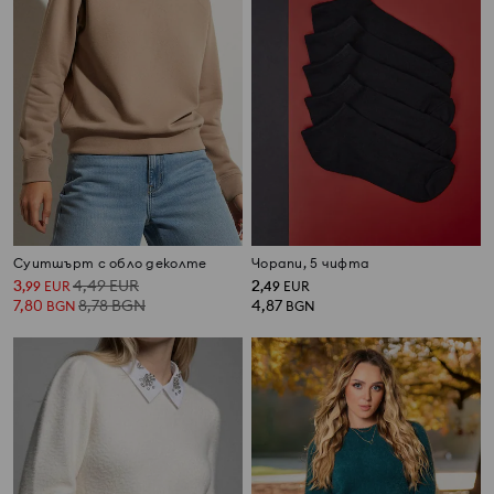
Суитшърт с обло деколте
Чорапи, 5 чифта
3
4,49
EUR
2
,
99
EUR
,
49
EUR
7,80
8,78
BGN
4,87
BGN
BGN