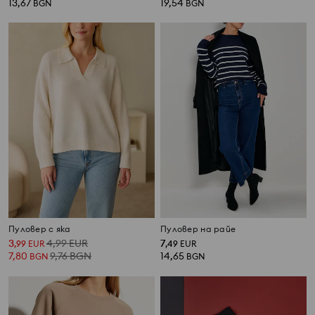
13,67
19,54
BGN
BGN
Пуловер с яка
Пуловер на райе
3
4,99
EUR
7
,
99
EUR
,
49
EUR
7,80
9,76
BGN
14,65
BGN
BGN