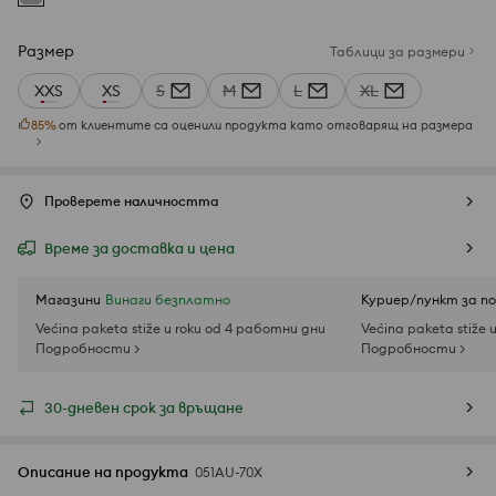
Размер
Таблици за размери
XXS
XS
S
M
L
XL
85
%
от клиентите са оценили продукта като отговарящ на размера
Проверете наличността
Време за доставка и цена
Магазини
Винаги безплатно
Куриер/пункт за п
Većina paketa stiže u roku od 4 работни дни
Većina paketa stiže 
Подробности >
Подробности >
30-дневен срок за връщане
Описание на продукта
051AU-70X