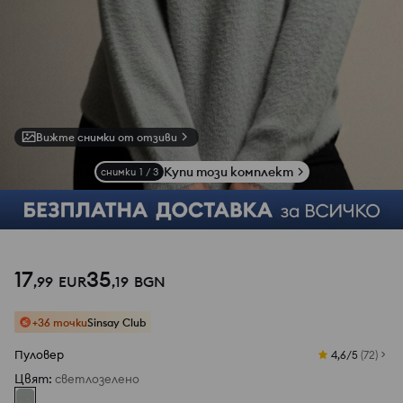
Вижте снимки от отзиви
Купи този комплект
снимки
1
/
3
17
35
,
99
EUR
,
19
BGN
+36 точки
Sinsay Club
Пуловер
4,6/5
(
72
)
Цвят
:
светлозелено