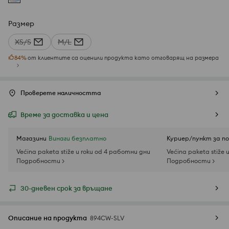
Размер
XS/S
M/L
84
%
от клиентите са оценили продукта като отговарящ на размера
Проверете наличността
Време за доставка и цена
Магазини
Винаги безплатно
Куриер/пункт за п
Većina paketa stiže u roku od 4 работни дни
Većina paketa stiže 
Подробности >
Подробности >
30-дневен срок за връщане
Описание на продукта
894CW-SLV