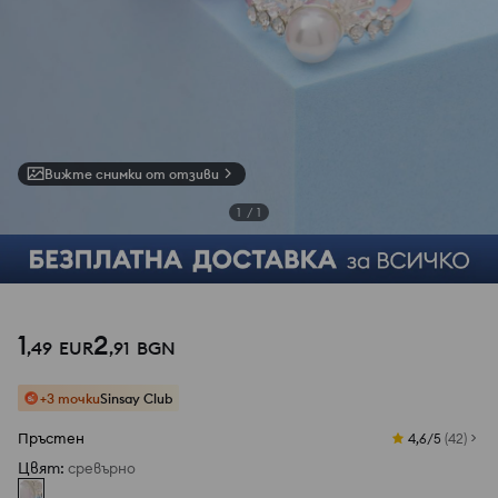
Вижте снимки от отзиви
1
/
1
1
2
,
49
EUR
,
91
BGN
+3 точки
Sinsay Club
Пръстен
4,6/5
(
42
)
Цвят
:
сревърно