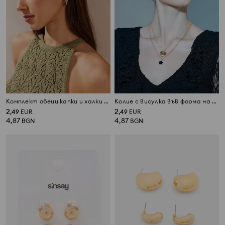
Комплект обеци капки и халки 2 pack
Колие с висулка във форма на сърце
2
2
,
49
EUR
,
49
EUR
4,87
4,87
BGN
BGN