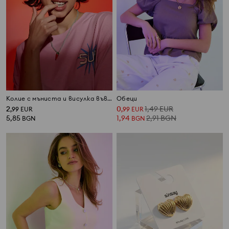
Колие с мъниста и висулка във формата на чушка
Обеци
2
0
1,49
EUR
,
99
EUR
,
99
EUR
5,85
1,94
2,91
BGN
BGN
BGN