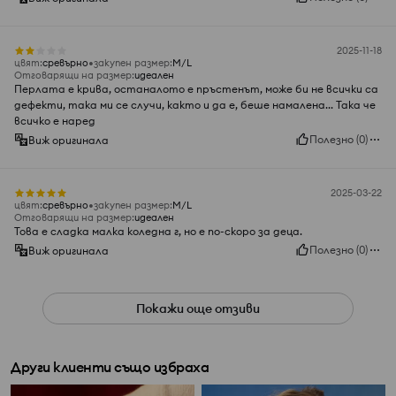
2025-11-18
цвят
:
сревърно
закупен размер
:
M/L
Отговарящи на размер
:
идеален
Перлата е крива, останалото е пръстенът, може би не всички са
дефекти, така ми се случи, както и да е, беше намалена... Така че
всичко е наред
Полезно
(
0
)
Виж оригинала
2025-03-22
цвят
:
сревърно
закупен размер
:
M/L
Отговарящи на размер
:
идеален
Това е сладка малка коледна г, но е по-скоро за деца.
Полезно
(
0
)
Виж оригинала
Покажи още отзиви
Други клиенти също избраха