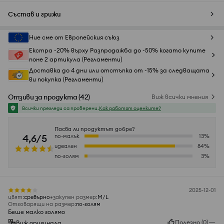
Състав и грижи
Ние сме от Европейския съюз
Екстра -20% върху Разпродажба до -50% когато купите
поне 2 артикула (Регламенти)
Доставка до 4 дни или отстъпка от -15% за следващата
ви покупка (Регламенти)
Отзиви за продукта
(
42
)
Виж всички мнения
Всички прегледи са проверени.
Как работят оценките?
Пасва ли продуктът добре?
4,6/5
по-малък
13
%
идеален
84
%
по-голям
3
%
2025-12-01
цвят
:
сревърно
закупен размер
:
M/L
Отговарящи на размер
:
по-голям
Беше малко голямо
Полезно
(
0
)
Виж оригинала