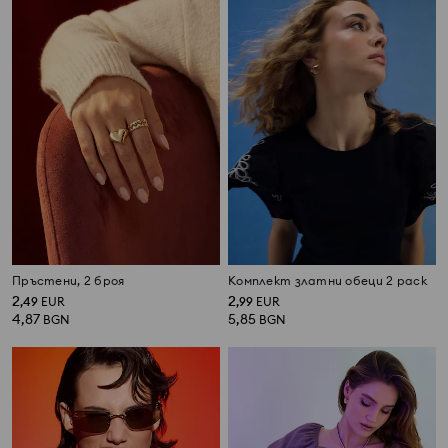
Пръстени, 2 броя
Комплект златни обеци 2 pack
2
2
,
49
EUR
,
99
EUR
4,87
5,85
BGN
BGN