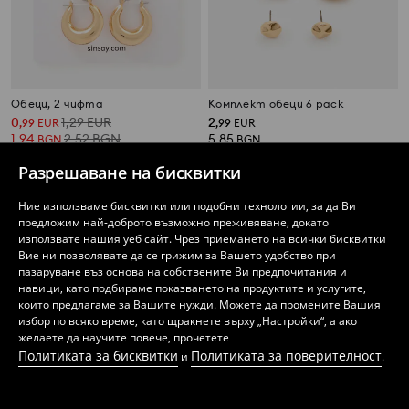
Обеци, 2 чифта
Комплект обеци 6 pack
0
1,29
EUR
2
,
99
EUR
,
99
EUR
1,94
2,52
BGN
5,85
BGN
BGN
Разрешаване на бисквитки
Ние използваме бисквитки или подобни технологии, за да Ви
предложим най-доброто възможно преживяване, докато
използвате нашия уеб сайт. Чрез приемането на всички бисквитки
Вие ни позволявате да се грижим за Вашето удобство при
пазаруване въз основа на собствените Ви предпочитания и
навици, като подбираме показването на продуктите и услугите,
които предлагаме за Вашите нужди. Можете да промените Вашия
избор по всяко време, като щракнете върху „Настройки“, а ако
желаете да научите повече, прочетете
Политиката за бисквитки
Политиката за поверителност
и
.