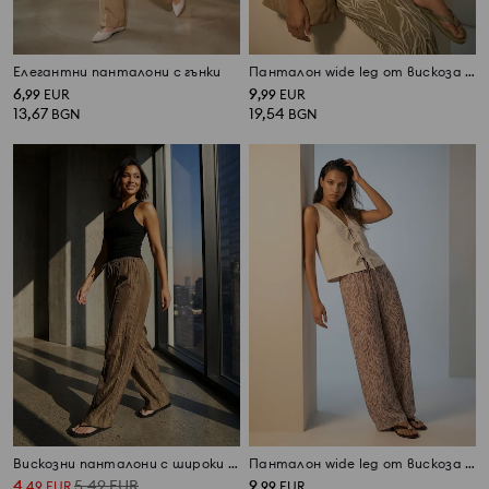
Елегантни панталони с гънки
Панталон wide leg от вискоза с растителен мотив
6
9
,
99
EUR
,
99
EUR
13,67
19,54
BGN
BGN
Вискозни панталони с широки крачоли
Панталон wide leg от вискоза с растителен мотив
4
5,49
EUR
9
,
49
EUR
,
99
EUR