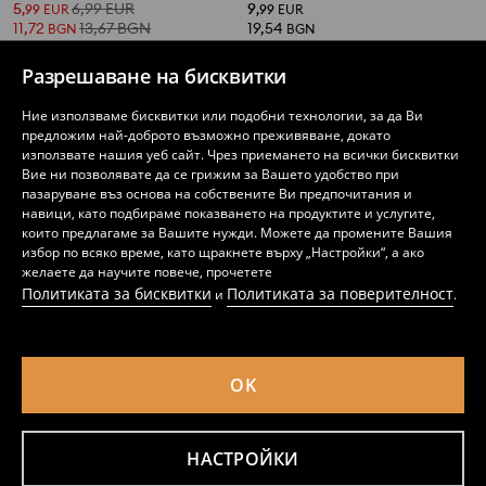
5
6,99
EUR
9
,
99
EUR
,
99
EUR
11,72
13,67
BGN
19,54
BGN
BGN
Разрешаване на бисквитки
Ние използваме бисквитки или подобни технологии, за да Ви
предложим най-доброто възможно преживяване, докато
използвате нашия уеб сайт. Чрез приемането на всички бисквитки
Вие ни позволявате да се грижим за Вашето удобство при
пазаруване въз основа на собствените Ви предпочитания и
навици, като подбираме показването на продуктите и услугите,
които предлагаме за Вашите нужди. Можете да промените Вашия
избор по всяко време, като щракнете върху „Настройки“, а ако
желаете да научите повече, прочетете
Политиката за бисквитки
Политиката за поверителност
и
.
Панталони culotte от вискоза с paisley десен
Панталони с ръб
OK
5
5,99
EUR
9
10,99
EUR
,
49
EUR
,
99
EUR
10,74
11,72
BGN
19,54
21,49
BGN
BGN
BGN
НАСТРОЙКИ