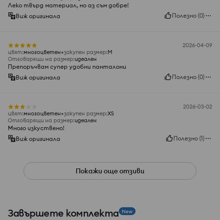
Леко твърд материал, но аз съм добре!
Полезно
(
0
)
Виж оригинала
2026-04-09
цвят
:
многоцветен
закупен размер
:
M
Отговарящи на размер
:
идеален
Препоръчвам супер удобни панталони
Полезно
(
0
)
Виж оригинала
2026-03-02
цвят
:
многоцветен
закупен размер
:
XS
Отговарящи на размер
:
идеален
Много изкуствено!
Полезно
(
1
)
Виж оригинала
Покажи още отзиви
Завършете комплекта
New