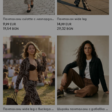
Панталони culotte с леопардов принт
Панталон wide leg
9
14
,
99
EUR
,
99
EUR
19,54
29,32
BGN
BGN
Панталони wide leg с вискоза с paisley десен
Широки панталони с добавка на вискоза