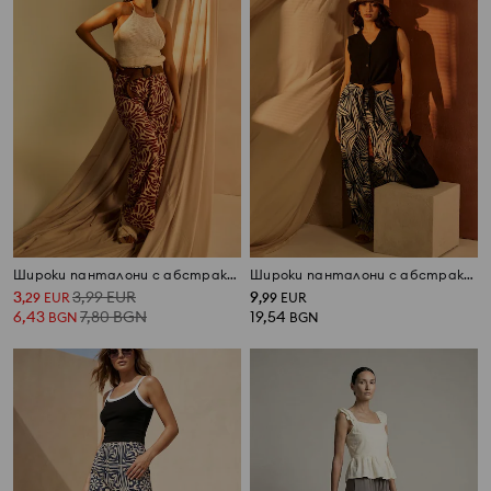
Широки панталони с абстрактен принт
Широки панталони с абстрактен принт
3
3,99
EUR
9
,
29
EUR
,
99
EUR
6,43
7,80
BGN
19,54
BGN
BGN