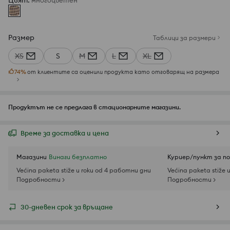
Цвят
:
многоцветен
Размер
Таблици за размери
XS
S
M
L
XL
74
%
от клиентите са оценили продукта като отговарящ на размера
Продуктът не се предлага в стационарните магазини.
Време за доставка и цена
Магазини
Винаги безплатно
Куриер/пункт за п
Većina paketa stiže u roku od 4 работни дни
Većina paketa stiže 
Подробности >
Подробности >
30-дневен срок за връщане