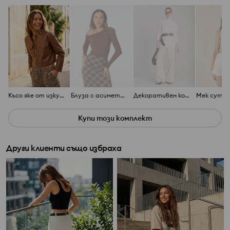
Късо яке от изкуствена кожа
Блуза с асиметрично деколте
Декоративен колан
Купи този комплект
Други клиенти също избраха