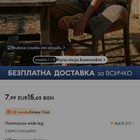
Вижте снимки от отзиви
Купи този комплект
снимки
1
/
8
7
15
,
99
EUR
,
63
BGN
+16 точки
Sinsay Club
Панталон wide leg
4,6/5
(
23
)
САМО ОНЛАЙН