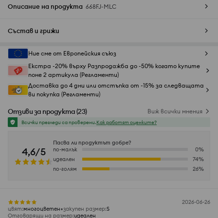
Описание на продукта
668FJ-MLC
Състав и грижи
Ние сме от Европейския съюз
Екстра -20% върху Разпродажба до -50% когато купите
поне 2 артикула (Регламенти)
Доставка до 4 дни или отстъпка от -15% за следващата
ви покупка (Регламенти)
Отзиви за продукта
(
23
)
Виж всички мнения
Всички прегледи са проверени.
Как работят оценките?
Пасва ли продуктът добре?
4,6/5
по-малък
0
%
идеален
74
%
по-голям
26
%
2026-06-26
цвят
:
многоцветен
закупен размер
:
S
Отговарящи на размер
:
идеален