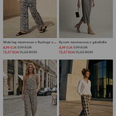
Wide leg панталон с вискоза с геометричен десен
Кулот панталони с джобове
6
7,99
EUR
6
7,99
EUR
,
99
EUR
,
99
EUR
13,67
15,63
BGN
13,67
15,63
BGN
BGN
BGN