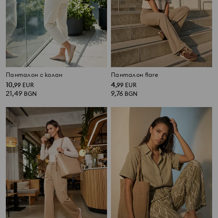
Панталон с колан
Панталон flare
10
4
,
99
EUR
,
99
EUR
21,49
9,76
BGN
BGN