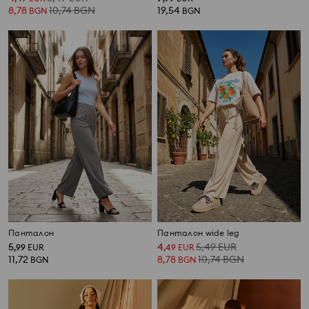
8,78
10,74
BGN
19,54
BGN
BGN
Панталон
Панталон wide leg
5
4
5,49
EUR
,
99
EUR
,
49
EUR
11,72
8,78
10,74
BGN
BGN
BGN