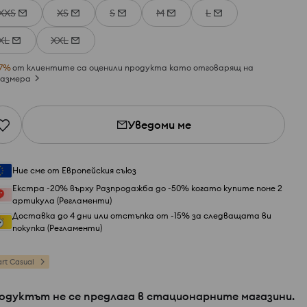
XXS
XS
S
M
L
XL
XXL
7
%
от клиентите са оценили продукта като отговарящ на
азмера
Уведоми ме
Ние сме от Европейския съюз
Екстра -20% върху Разпродажба до -50% когато купите поне 2
артикула (Регламенти)
Доставка до 4 дни или отстъпка от -15% за следващата ви
покупка (Регламенти)
rt Casual
одуктът не се предлага в стационарните магазини.