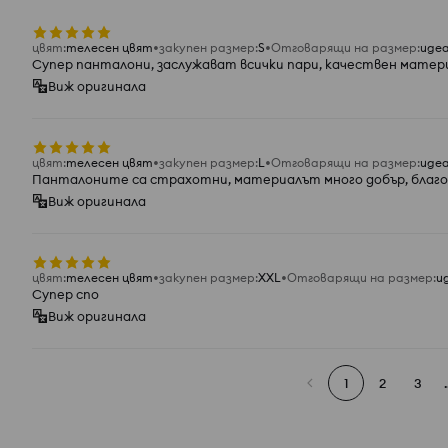
цвят
:
телесен цвят
закупен размер
:
S
Отговарящи на размер
:
иде
Супер панталони, заслужават всички пари, качествен матер
Виж оригинала
цвят
:
телесен цвят
закупен размер
:
L
Отговарящи на размер
:
иде
Панталоните са страхотни, материалът много добър, благо
Виж оригинала
цвят
:
телесен цвят
закупен размер
:
XXL
Отговарящи на размер
:
и
Супер спо
Виж оригинала
1
2
3
.