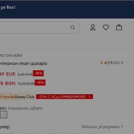
за вас!
МО ОНЛАЙН
нталон тип цигара
4,7/5
(
86
)
49
EUR
-18%
5
,
49
EUR
78
BGN
-18%
10
,
74
BGN
+9 точки
Sinsay Club
-20%
С КОД
OMNI20MORE
ят
:
телесен цвят
змер
Таблици за размери