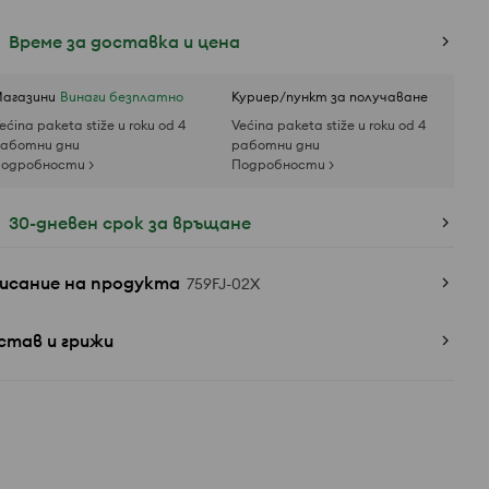
Време за доставка и цена
агазини
Винаги безплатно
Куриер/пункт за получаване
ećina paketa stiže u roku od 4
Većina paketa stiže u roku od 4
аботни дни
работни дни
одробности >
Подробности >
30-дневен срок за връщане
исание на продукта
759FJ-02X
став и грижи