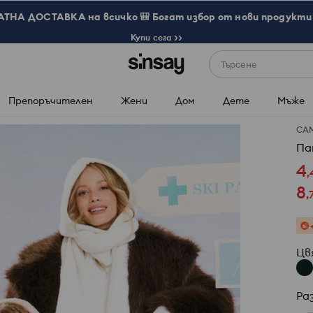
ТНА ДОСТАВКА на всичко 🎒 Богат избор от нови продукти 
Купи сега >>
Търсене
Препоръчителен
Жени
Дом
Дете
Мъже
СА
Па
4
,
8
,
Цв
Ра