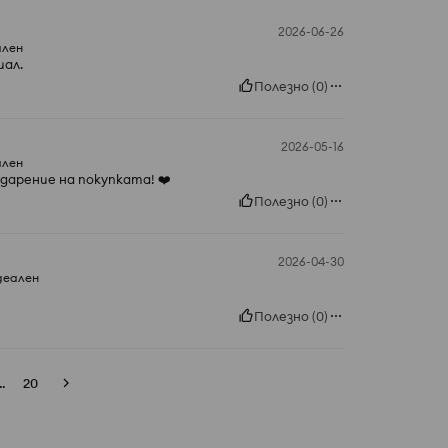
2026-06-26
ален
иал.
Полезно
(
0
)
2026-05-16
ален
дарение на покупката! ❤️
Полезно
(
0
)
2026-04-30
деален
Полезно
(
0
)
..
20