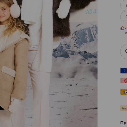
7
р
Sma
Пр