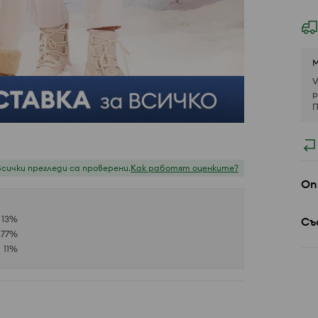
М
V
р
П
Всички прегледи са проверени.
Как работят оценките?
Оп
13
%
Съ
77
%
11
%