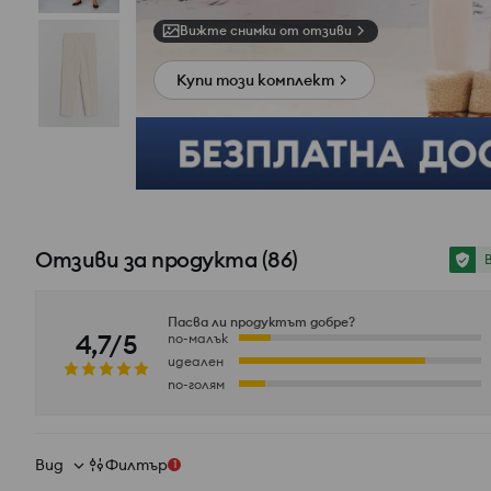
Вижте снимки от отзиви
Купи този комплект
Отзиви за продукта
(
86
)
Пасва ли продуктът добре?
4,7/5
по-малък
идеален
по-голям
Вид
Филтър
1