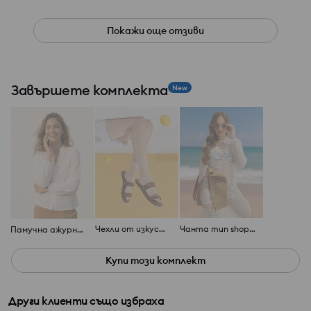
Покажи още отзиви
Завършете комплекта
New
Чехли от изкуствена кожа
Чанта тип shopper
Памучна ажурна риза
Купи този комплект
Други клиенти също избраха