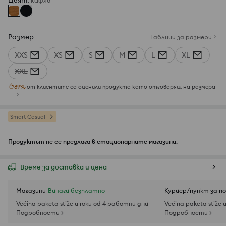
Цвят
:
кaфяв
Размер
Таблици за размери
XXS
XS
S
M
L
XL
XXL
89
%
от клиентите са оценили продукта като отговарящ на размера
Smart Casual
Продуктът не се предлага в стационарните магазини.
Време за доставка и цена
Магазини
Винаги безплатно
Куриер/пункт за п
Većina paketa stiže u roku od 4 работни дни
Većina paketa stiže 
Подробности >
Подробности >