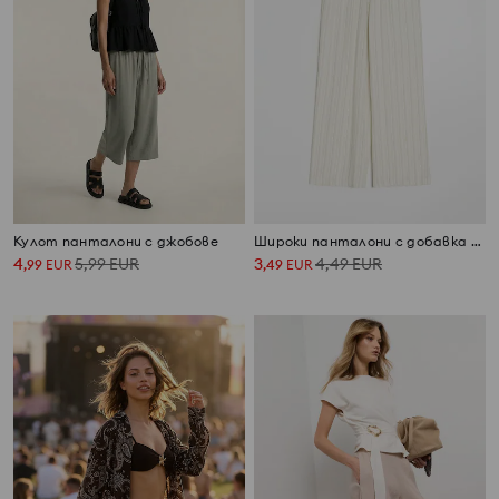
Кулот панталони с джобове
Широки панталони с добавка на лен
4
5,99
EUR
3
4,49
EUR
,
99
EUR
,
49
EUR