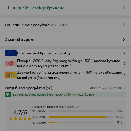
30-дневен срок за връщане
Описание на продукта
673FJ-18X
Състав и грижи
Ние сме от Европейския съюз
Екстра -20% върху Разпродажба до -50% когато купите
поне 2 артикула (Регламенти)
Доставка до 4 дни или отстъпка от -15% за следващата
ви покупка (Регламенти)
Отзиви за продукта
(
58
)
Виж всички мнения
Всички прегледи са проверени.
Как работят оценките?
Пасва ли продуктът добре?
4,7/5
по-малък
0
%
идеален
89
%
по-голям
11
%