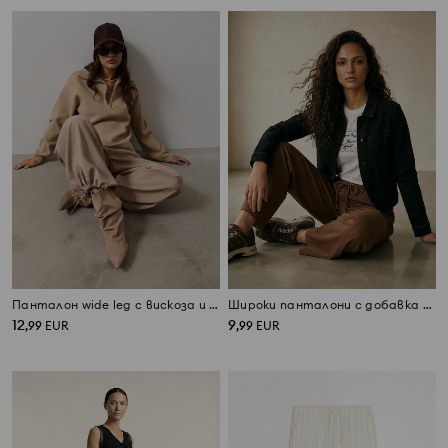
Панталон wide leg с вискоза и връзки на талията и при крачолите
Широки панталони с добавка на вискоза
12
9
,
99
EUR
,
99
EUR