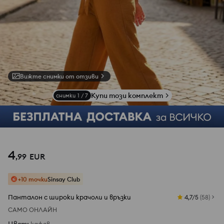
Вижте снимки от отзиви
Купи този комплект
снимки
1
/
7
4
,
99
EUR
+10 точки
Sinsay Club
Панталон с широки крачоли и връзки
4,7/5
(
58
)
САМО ОНЛАЙН