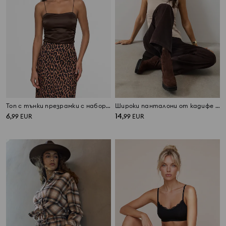
Топ с тънки презрамки с набор отстрани
Широки панталони от кадифе с висока талия
6
14
,
99
EUR
,
99
EUR