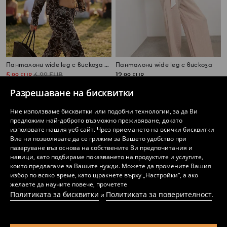
Панталони wide leg с вискоза с paisley десен
Панталони wide leg с вискоза
5
6,99
EUR
12
,
99
EUR
,
99
EUR
Разрешаване на бисквитки
Ние използваме бисквитки или подобни технологии, за да Ви
предложим най-доброто възможно преживяване, докато
използвате нашия уеб сайт. Чрез приемането на всички бисквитки
Вие ни позволявате да се грижим за Вашето удобство при
пазаруване въз основа на собствените Ви предпочитания и
навици, като подбираме показването на продуктите и услугите,
които предлагаме за Вашите нужди. Можете да промените Вашия
избор по всяко време, като щракнете върху „Настройки“, а ако
желаете да научите повече, прочетете
Политиката за бисквитки
Политиката за поверителност
и
.