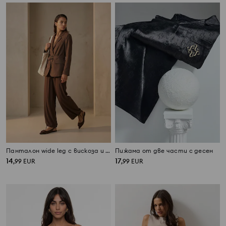
Панталон wide leg с вискоза и връзки на талията и при крачолите
Пижама от две части с десен
14
17
,
99
EUR
,
99
EUR