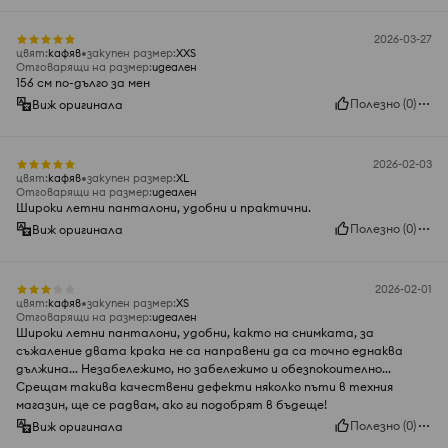
2026-03-27
цвят
:
кaфяв
закупен размер
:
XXS
Отговарящи на размер
:
идеален
156 см по-дълго за мен
Полезно
(
0
)
Виж оригинала
2026-02-03
цвят
:
кaфяв
закупен размер
:
XL
Отговарящи на размер
:
идеален
Широки летни панталони, удобни и практични.
Полезно
(
0
)
Виж оригинала
2026-02-01
цвят
:
кaфяв
закупен размер
:
XS
Отговарящи на размер
:
идеален
Широки летни панталони, удобни, както на снимката, за
съжаление двата крака не са направени да са точно еднаква
дължина... Незабележимо, но забележимо и обезпокоително...
Срещам такива качествени дефекти няколко пъти в техния
магазин, ще се радвам, ако ги подобрят в бъдеще!
Полезно
(
0
)
Виж оригинала