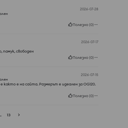
2026-07-28
ален
Полезно
(
0
)
2026-07-17
, памук, свободен
Полезно
(
0
)
2026-07-15
ален
е както е на сайта. Размерът е идеален за OG120.
Полезно
(
0
)
..
13