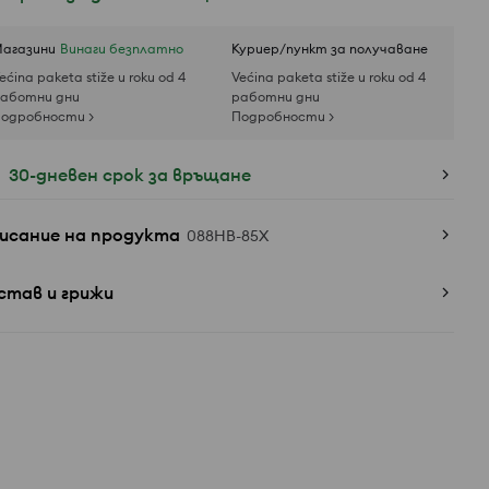
агазини
Винаги безплатно
Куриер/пункт за получаване
ećina paketa stiže u roku od 4
Većina paketa stiže u roku od 4
аботни дни
работни дни
одробности >
Подробности >
30-дневен срок за връщане
исание на продукта
088HB-85X
став и грижи