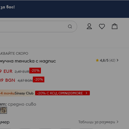
за вас!
АКВАЙТЕ СКОРО
мучна тениска с надпис
4,8/5
(
42
)
9
EUR
-20%
2
,
49
EUR
89
BGN
-20%
4
,
87
BGN
+4 точки
Sinsay Club
-20%
С КОД
OMNI20MORE
ят
:
средно сиво
змер
Таблици за размери