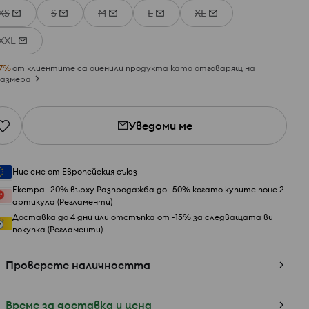
XS
S
M
L
XL
XXL
7
%
от клиентите са оценили продукта като отговарящ на
азмера
Уведоми ме
Ние сме от Европейския съюз
Екстра -20% върху Разпродажба до -50% когато купите поне 2
артикула (Регламенти)
Доставка до 4 дни или отстъпка от -15% за следващата ви
покупка (Регламенти)
Проверете наличността
Време за доставка и цена