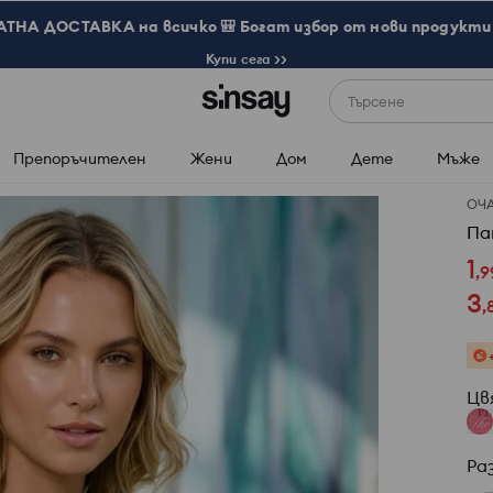
ТНА ДОСТАВКА на всичко 🎒 Богат избор от нови продукти 
Купи сега >>
Търсене
Препоръчителен
Жени
Дом
Дете
Мъже
ОЧ
Па
1
,
9
3
,
Цв
Ра