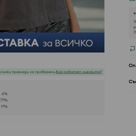
М
V
р
П
Оп
Всички прегледи са проверени.
Как работят оценките?
Съ
6
%
77
%
17
%