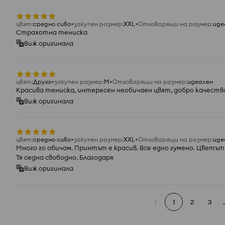
цвят
:
средно сиво
закупен размер
:
XXL
Отговарящи на размер
:
иде
Страхотна тениска
Виж оригинала
цвят
:
Друго
закупен размер
:
M
Отговарящи на размер
:
идеален
Красива тениска, интересен необичаен цвят, добро качество
Виж оригинала
цвят
:
средно сиво
закупен размер
:
XXL
Отговарящи на размер
:
иде
Много го обичам. Принтът е красив. Все едно гумено. Цветът 
Тя седна свободно. Благодаря
Виж оригинала
1
2
3
.