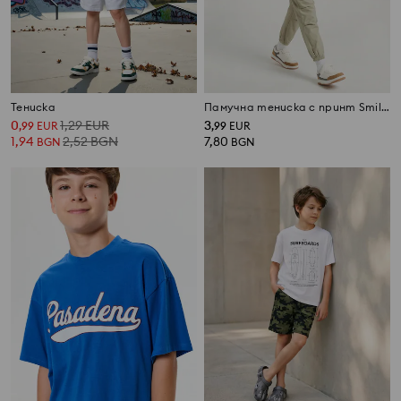
Тениска
Памучна тениска с принт SmileyWorld®
0
1,29
EUR
3
,
99
EUR
,
99
EUR
1,94
2,52
BGN
7,80
BGN
BGN