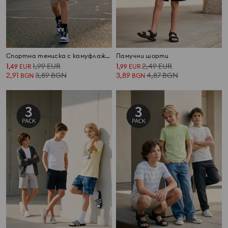
Спортна тениска с камуфлажен принт Active
Памучни шорти
1
1,99
EUR
1
2,49
EUR
,
49
EUR
,
99
EUR
2,91
3,89
BGN
3,89
4,87
BGN
BGN
BGN