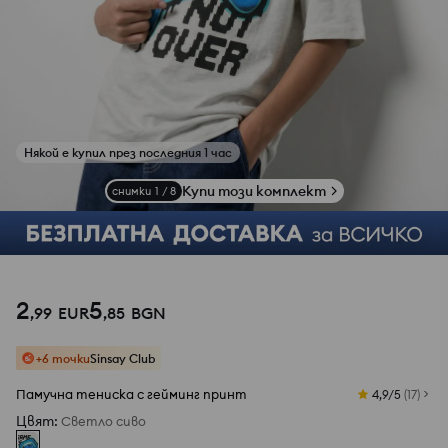
Някой е купил през последния 1 час
Купи този комплект
снимки
1
/
8
2
5
,
99
EUR
,
85
BGN
+6 точки
Sinsay Club
Памучна тениска с гейминг принт
4,9/5
(
17
)
Цвят
:
Светло сиво