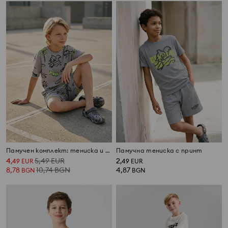
Памучен комплект: тениска и шорти
Памучна тениска с принт
4
5,49
EUR
2
,
49
EUR
,
49
EUR
8,78
10,74
BGN
4,87
BGN
BGN