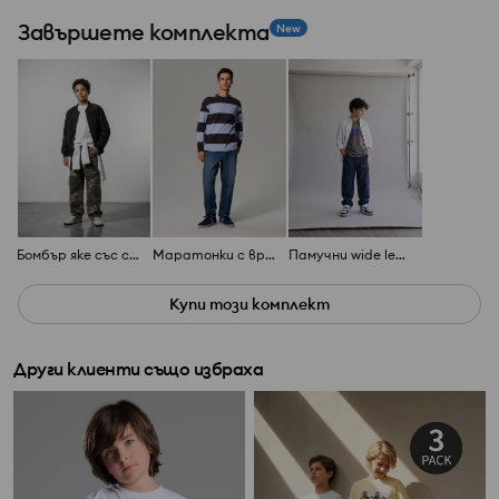
Завършете комплекта
New
Бомбър яке със светлоотразителни елементи
Маратонки с връзки от имитация на велур
Памучни wide leg дънки
Купи този комплект
Други клиенти също избраха