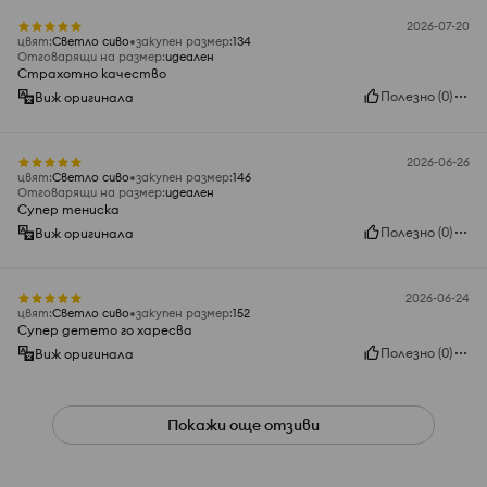
2026-07-20
цвят
:
Светло сиво
закупен размер
:
134
Отговарящи на размер
:
идеален
Страхотно качество
Полезно
(
0
)
Виж оригинала
2026-06-26
цвят
:
Светло сиво
закупен размер
:
146
Отговарящи на размер
:
идеален
Супер тениска
Полезно
(
0
)
Виж оригинала
2026-06-24
цвят
:
Светло сиво
закупен размер
:
152
Супер детето го харесва
Полезно
(
0
)
Виж оригинала
Покажи още отзиви