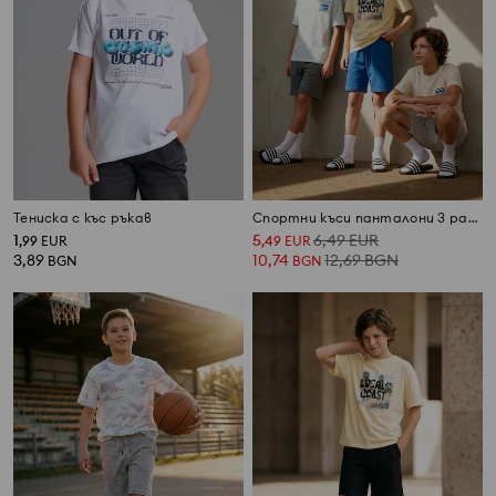
Тениска с къс ръкав
Спортни къси панталони 3 pack
1
5
6,49
EUR
,
99
EUR
,
49
EUR
3,89
10,74
12,69
BGN
BGN
BGN