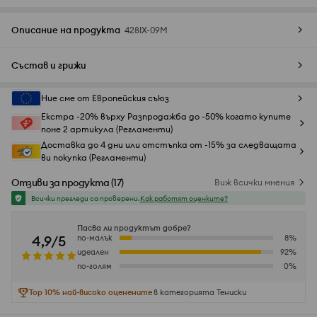
Описание на продукта
428IX-09M
Състав и грижи
Ние сме от Европейския съюз
Екстра -20% върху Разпродажба до -50% когато купите
поне 2 артикула (Регламенти)
Доставка до 4 дни или отстъпка от -15% за следващата
ви покупка (Регламенти)
Отзиви за продукта
(
17
)
Виж всички мнения
Всички прегледи са проверени.
Как работят оценките?
Пасва ли продуктът добре?
4,9/5
по-малък
8
%
идеален
92
%
по-голям
0
%
Top 10% най-високо оценените
в категорията Тениски