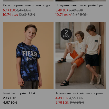
Къси спортни панталони с добавен памук 3 pack
Памучни тениски на райе 3 pack
5
6,49
EUR
5
6,49
EUR
,
49
EUR
,
49
EUR
10,74
12,69
BGN
10,74
12,69
BGN
BGN
BGN
Тениска с принт FIFA
Комплект от 2 чифта спортни шорти
2
4
4,99
EUR
,
49
EUR
,
49
EUR
4,87
8,78
9,76
BGN
BGN
BGN