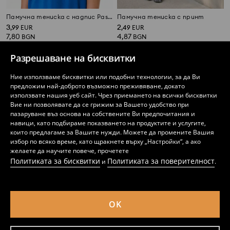
Памучна тениска с надпис Pasadena
Памучна тениска с принт
3
2
,
99
EUR
,
49
EUR
7,80
4,87
BGN
BGN
Разрешаване на бисквитки
Ние използваме бисквитки или подобни технологии, за да Ви
предложим най-доброто възможно преживяване, докато
използвате нашия уеб сайт. Чрез приемането на всички бисквитки
Вие ни позволявате да се грижим за Вашето удобство при
пазаруване въз основа на собствените Ви предпочитания и
навици, като подбираме показването на продуктите и услугите,
които предлагаме за Вашите нужди. Можете да промените Вашия
избор по всяко време, като щракнете върху „Настройки“, а ако
желаете да научите повече, прочетете
Политиката за бисквитки
Политиката за поверителност
и
.
Памучна тениска с надпис
Памучна тениска оверсайз с надпис New York
OK
2
2
,
99
EUR
,
99
EUR
5,85
5,85
BGN
BGN