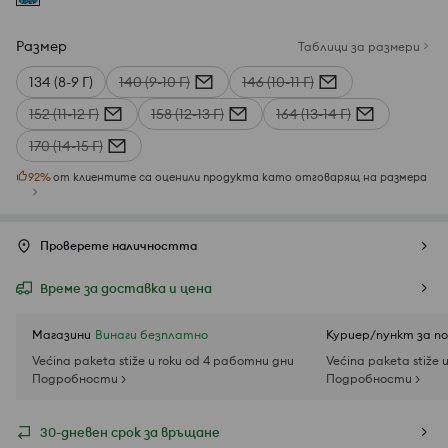
Размер
Таблици за размери
134 (8-9 Г)
140 (9-10 Г)
146 (10-11 Г)
152 (11-12 Г)
158 (12-13 Г)
164 (13-14 Г)
170 (14-15 Г)
92
%
от клиентите са оценили продукта като отговарящ на размера
Проверете наличността
Време за доставка и цена
Магазини
Винаги безплатно
Куриер/пункт за п
Većina paketa stiže u roku od 4 работни дни
Većina paketa stiže 
Подробности >
Подробности >
30-дневен срок за връщане