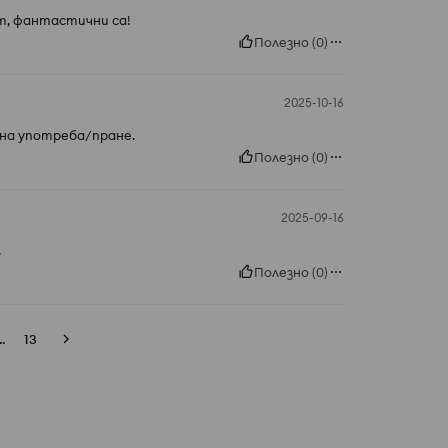
т, фантастични са!
Полезно
(
0
)
2025-10-16
 на употреба/пране.
Полезно
(
0
)
2025-09-16
.
Полезно
(
0
)
..
13