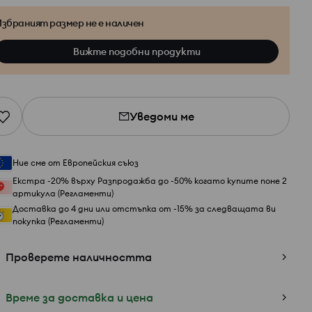
збраният размер не е наличен
Вижте подобни продукти
Уведоми ме
Ние сме от Европейския съюз
Екстра -20% върху Разпродажба до -50% когато купите поне 2
артикула (Регламенти)
Доставка до 4 дни или отстъпка от -15% за следващата ви
покупка (Регламенти)
Проверете наличността
Време за доставка и цена