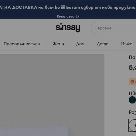
ТНА ДОСТАВКА на всичко 🎒 Богат избор от нови продукти 
Купи сега >>
Търсене
Препоръчителен
Жени
Дом
Дете
Мъже
Па
5
,
Цв
Ра