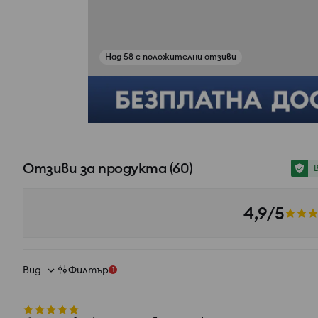
Над 58 с положителни отзиви
Вижте снимки от отзиви
Отзиви за продукта
(
60
)
4,9/5
Вид
Филтър
1