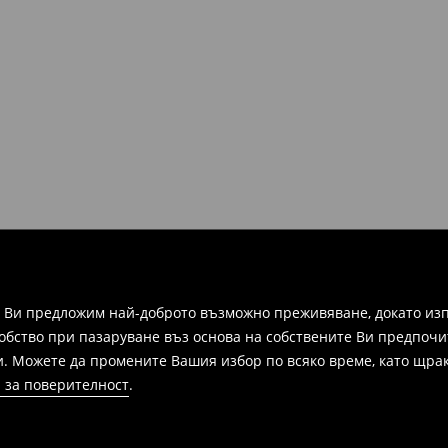
а Ви предложим най-доброто възможно преживяване, докато изп
добство при пазаруване въз основа на собствените Ви предпочи
и. Можете да промените Вашия избор по всяко време, като щрак
 за поверителност
.