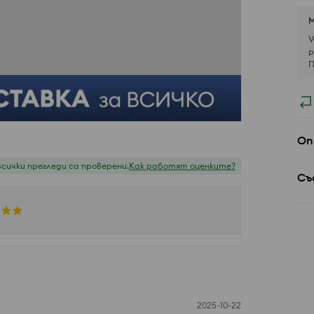
М
V
р
П
Оп
Всички прегледи са проверени.
Как работят оценките?
Съ
2025-10-22