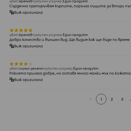
цвят
:
кремав
закупен размер
:
Един продукт
Сърдечно препоръчвам кърпите, поръчах същите за втори пъ
Виж оригинала
цвят
:
кремав
закупен размер
:
Един продукт
Добро качество и външен вид. Ще видим как ще бъде по време
Виж оригинала
цвят
:
синьо-зелено
закупен размер
:
Един продукт
Роклята приляга добре, но оставя много малки мъх по кожата
Виж оригинала
1
2
3
.