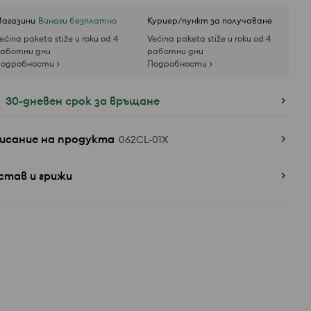
агазини
Винаги безплатно
Куриер/пункт за получаване
ećina paketa stiže u roku od 4
Većina paketa stiže u roku od 4
аботни дни
работни дни
одробности >
Подробности >
30-дневен срок за връщане
исание на продукта
062CL-01X
став и грижи