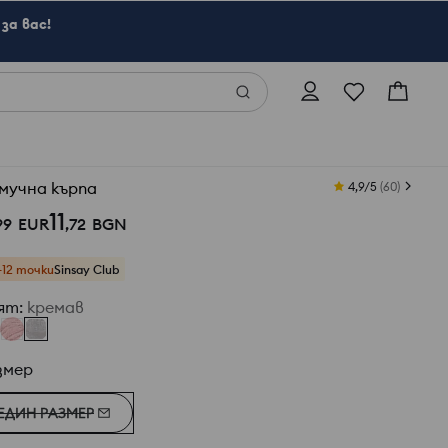
за вас!
мучна кърпа
4,9/5
(
60
)
11
99
EUR
,
72
BGN
+12 точки
Sinsay Club
ят
:
кремав
змер
ЕДИН РАЗМЕР