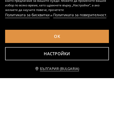
които предлагаме за Вашите нужди. Можете да промените Вашия
избор по всяко време, като щракнете върху „Настройки“, а ако
желаете да научите повече, прочетете
Политиката за бисквитки
Политиката за поверителност
и
.
Шарени къси панталони SpongeBob
Слим шорти
OK
6
7,99
EUR
2
3,29
EUR
,
49
EUR
,
49
EUR
12,69
15,63
BGN
4,87
6,43
BGN
BGN
BGN
НАСТРОЙКИ
Добави към количката
БЪЛГАРИЯ (BULGARIA)
1,99 EUR
3,89 BGN