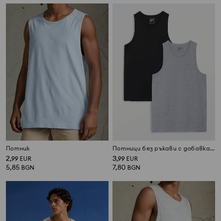
Потник
Потници без ръкави с добавка на вискоза 2 pack
2
3
,
99
EUR
,
99
EUR
5,85
7,80
BGN
BGN