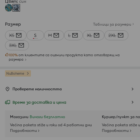
Цвят
:
син
Размер
Таблици за размери
XS
S
M
L
XL
2XL
3XL
100
%
от клиентите са оценили продукта като отговарящ на
размера
NuBoheme
Проверете наличността
Време за доставка и цена
Магазини
Винаги безплатно
Куриер/пункт за п
Većina paketa stiže u roku od 4 работни дни
Većina paketa stiže 
Подробности >
Подробности >