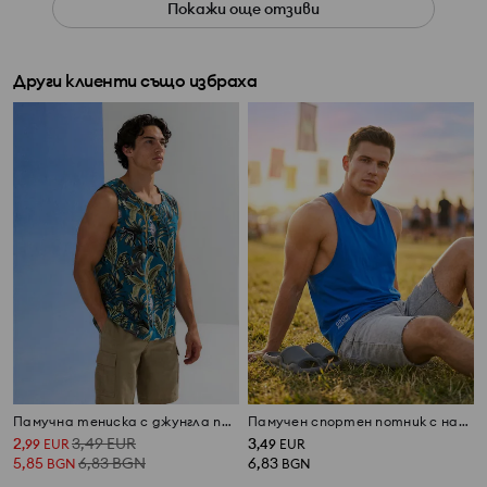
Покажи още отзиви
Други клиенти също избраха
Памучна тениска с джунгла принт
Памучен спортен потник с надпис
2
3,49
EUR
3
,
99
EUR
,
49
EUR
5,85
6,83
BGN
6,83
BGN
BGN