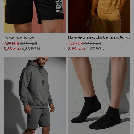
Пола-панталон
Памучна тениска без ръкави на райета
2
3,49
EUR
1
2,49
EUR
,
99
EUR
,
99
EUR
5,85
6,83
BGN
3,89
4,87
BGN
BGN
BGN