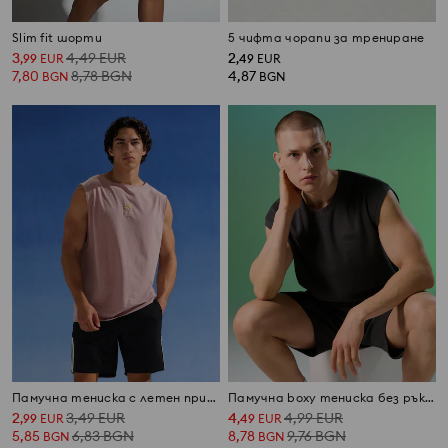
Slim fit шорти
5 чифта чорапи за трениране
3
4,49
EUR
2
,
99
EUR
,
49
EUR
7,80
8,78
BGN
4,87
BGN
BGN
Памучна тениска с летен принт
Памучна boxy тениска без ръкави
2
3,49
EUR
4
4,99
EUR
,
99
EUR
,
49
EUR
5,85
6,83
BGN
8,78
9,76
BGN
BGN
BGN