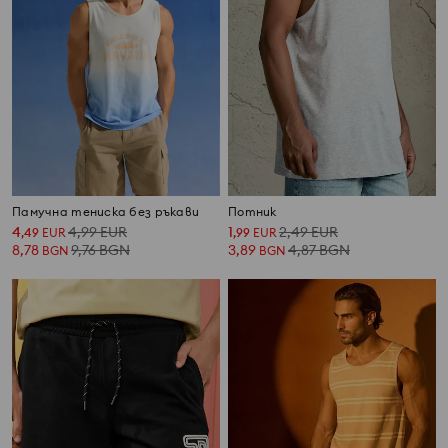
Памучна тениска без ръкави
Потник
4
4,99
EUR
1
2,49
EUR
,
49
EUR
,
99
EUR
8,78
9,76
BGN
3,89
4,87
BGN
BGN
BGN