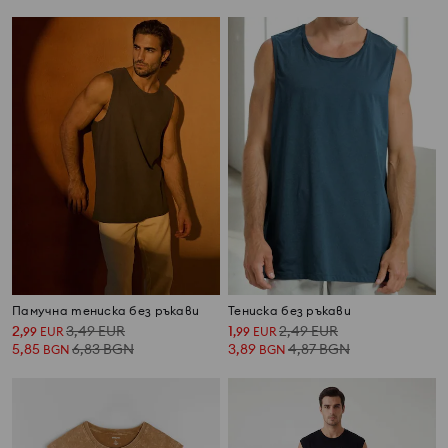
Памучна тениска без ръкави
Тениска без ръкави
2
3,49
EUR
1
2,49
EUR
,
99
EUR
,
99
EUR
5,85
6,83
BGN
3,89
4,87
BGN
BGN
BGN