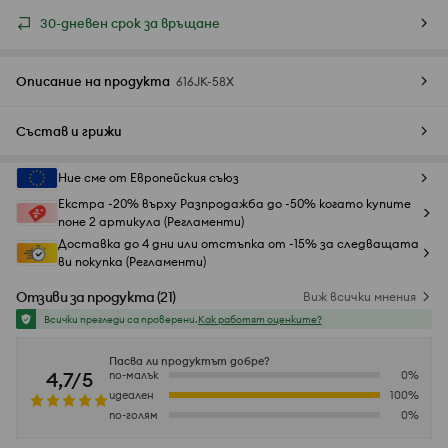
30-дневен срок за връщане
Описание на продукта
616JK-58X
Състав и грижи
Ние сме от Европейския съюз
Екстра -20% върху Разпродажба до -50% когато купите
поне 2 артикула (Регламенти)
Доставка до 4 дни или отстъпка от -15% за следващата
ви покупка (Регламенти)
Отзиви за продукта
(
21
)
Виж всички мнения
Всички прегледи са проверени.
Как работят оценките?
Пасва ли продуктът добре?
4,7/5
по-малък
0
%
идеален
100
%
по-голям
0
%