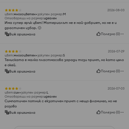
2026-08-03
цвят
:
многоцветен
закупен размер
:
M
Отговарящи на размер
:
идеален
Има супер ярък цвят! Материалът не е най-добрият, но не е и
драстичен избор. 🙂
Полезно
(
0
)
Виж оригинала
2026-07-29
цвят
:
многоцветен
закупен размер
:
S
Тениската е малко пластмасова заради този принт, но като цяло
е окей.
Полезно
(
0
)
Виж оригинала
2026-07-03
цвят
:
син
закупен размер
:
L
Отговарящи на размер
:
идеален
Симпатичен потник с екзотичен принт с нещо фламинго, но не
розово
Полезно
(
0
)
Виж оригинала