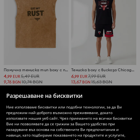
Памучна тениска тип boxy с принт Disney Cars
Тениска boxy с вискоза Chicago Bulls NBA
4
5,49
EUR
6
7,99
EUR
,
99
EUR
,
99
EUR
9,76
10,74
BGN
13,67
15,63
BGN
BGN
BGN
Разрешаване на бисквитки
Ние използваме бисквитки или подобни технологии, за да Ви
предложим най-доброто възможно преживяване, докато
използвате нашия уеб сайт. Чрез приемането на всички бисквитки
Вие ни позволявате да се грижим за Вашето удобство при
пазаруване въз основа на собствените Ви предпочитания и
навици, като подбираме показването на продуктите и услугите,