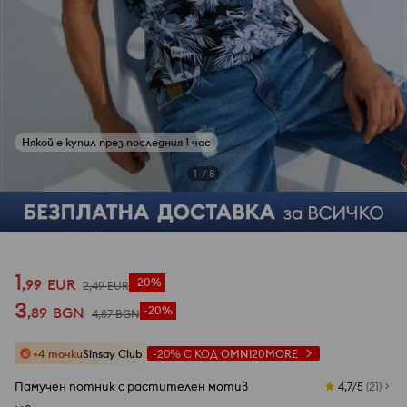
Някой е купил през последния 1 час
1
/
8
1
,
99
EUR
-20%
2
,
49
EUR
3
,
89
BGN
-20%
4
,
87
BGN
+4 точки
Sinsay Club
-20%
С КОД
OMNI20MORE
Памучен потник с растителен мотив
4,7/5
(
21
)