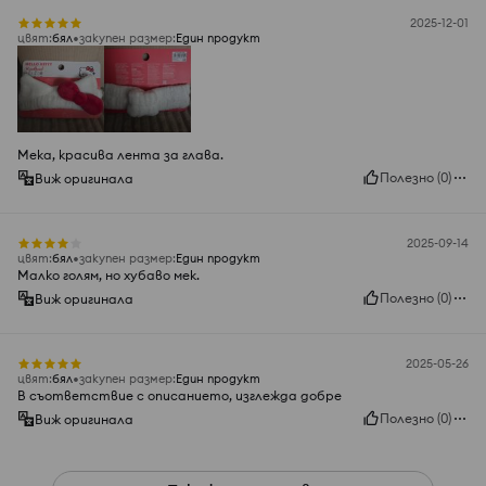
2025-12-01
цвят
:
бял
закупен размер
:
Един продукт
Мека, красива лента за глава.
Полезно
(
0
)
Виж оригинала
2025-09-14
цвят
:
бял
закупен размер
:
Един продукт
Малко голям, но хубаво мек.
Полезно
(
0
)
Виж оригинала
2025-05-26
цвят
:
бял
закупен размер
:
Един продукт
В съответствие с описанието, изглежда добре
Полезно
(
0
)
Виж оригинала