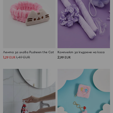
Лента за глава Pusheen the Cat
Комплект за къдрене на коса
1
1,49
EUR
2
,
29
EUR
,
99
EUR