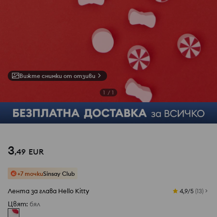
Вижте снимки от отзиви
1
/
1
3
,
49
EUR
+7 точки
Sinsay Club
Лента за глава Hello Kitty
4,9/5
(
13
)
Цвят
:
бял