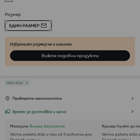
Размер
ЕДИН РАЗМЕР
Избраният размер не е наличен
Вижте подобни продукти
Hello Kitty
Проверете наличността
Време за доставка и цена
Магазини
Винаги безплатно
Куриер/пункт за п
Većina paketa stiže u roku od 4 работни дни
Većina paketa stiže 
Подробности >
Подробности >