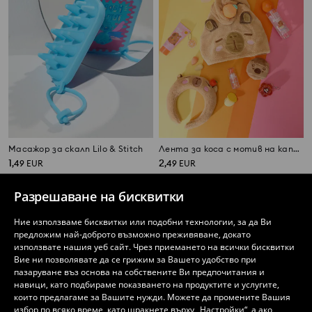
Масажор за скалп Lilo & Stitch
Лента за коса с мотив на капибара
1
2
,
49
EUR
,
49
EUR
Разрешаване на бисквитки
Ние използваме бисквитки или подобни технологии, за да Ви
предложим най-доброто възможно преживяване, докато
използвате нашия уеб сайт. Чрез приемането на всички бисквитки
Вие ни позволявате да се грижим за Вашето удобство при
пазаруване въз основа на собствените Ви предпочитания и
навици, като подбираме показването на продуктите и услугите,
които предлагаме за Вашите нужди. Можете да промените Вашия
избор по всяко време, като щракнете върху „Настройки“, а ако