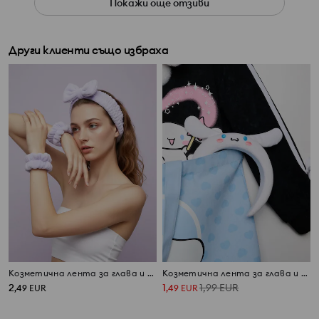
Покажи още отзиви
Други клиенти също избраха
Козметична лента за глава и ленти за китки
Козметична лента за глава и ленти за китки Cinnamoroll
2
1
1,99
EUR
,
49
EUR
,
49
EUR