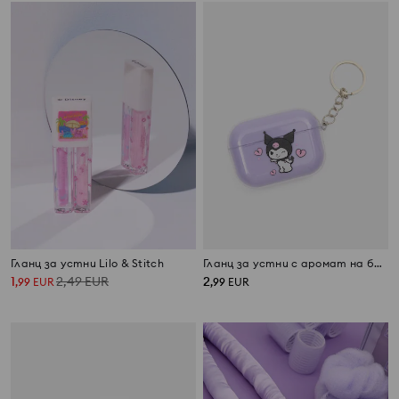
Гланц за устни Lilo & Stitch
Гланц за устни с аромат на боровинка в калъф Kuromi
1
2,49
EUR
2
,
99
EUR
,
99
EUR