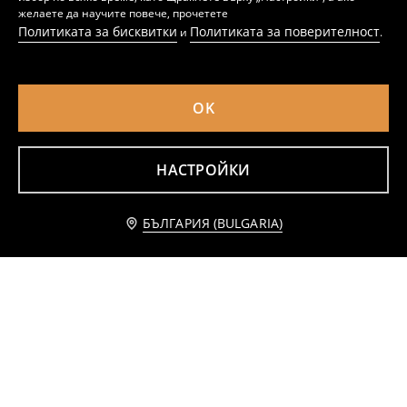
желаете да научите повече, прочетете
Политиката за бисквитки
Политиката за поверителност
и
.
OK
Изкуствени нокти във форма на бадем Hello Kitty
Масажор за глава във формата на сърце
1
1,49
EUR
0
1,49
EUR
,
29
EUR
,
99
EUR
НАСТРОЙКИ
Уведоми ме
БЪЛГАРИЯ (BULGARIA)