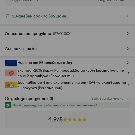
30-дневен срок за връщане
Описание на продукта
817AY-00X
Състав и грижи
Ние сме от Европейския съюз
Екстра -20% върху Разпродажба до -50% когато купите
поне 2 артикула (Регламенти)
Доставка до 4 дни или отстъпка от -15% за следващата
ви покупка (Регламенти)
Отзиви за продукта
(
13
)
Виж всички мнения
Всички прегледи са проверени.
Как работят оценките?
4,9/5