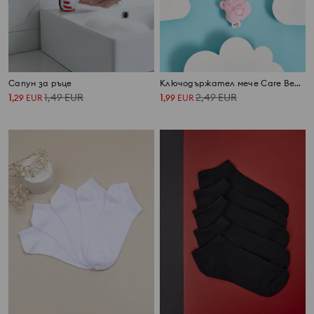
Сапун за ръце
Ключодържател мече Care Bears
1
1,49
EUR
1
2,49
EUR
,
29
EUR
,
99
EUR