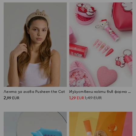
Лента за глава Pusheen the Cat
Изкуствени нокти във форма на бадем Hello Kitty
2
1
1,49
EUR
,
99
EUR
,
29
EUR