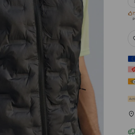
7
р
Act