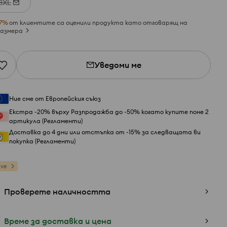
3XL
7
%
от клиентите са оценили продукта като отговарящ на
азмера
Уведоми ме
Ние сме от Европейския съюз
Екстра -20% върху Разпродажба до -50% когато купите поне 2
артикула (Регламенти)
Доставка до 4 дни или отстъпка от -15% за следващата ви
покупка (Регламенти)
ive
Проверете наличността
Време за доставка и цена