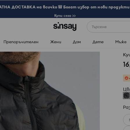
ТНА ДОСТАВКА на всичко 🎒 Богат избор от нови продукти 
Купи сега >>
Търсене
Препоръчителен
Жени
Дом
Дете
Мъже
Ку
16
Цв
Ра