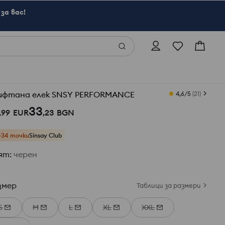
за вас!
ифтана елек SNSY PERFORMANCE
4,6/5
(
21
)
33
,
99
EUR
,
23
BGN
+34 точки
Sinsay Club
ят
:
черeн
змер
Таблици за размери
S
M
L
XL
XXL