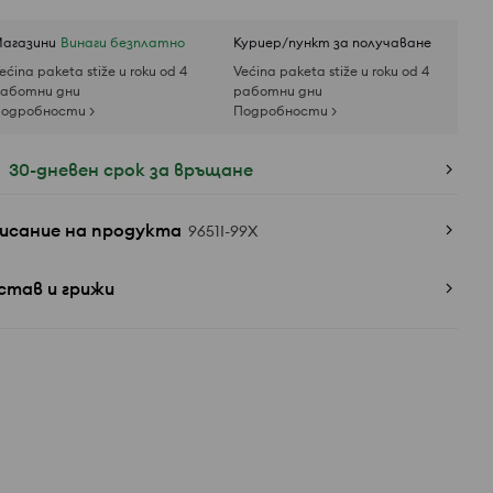
агазини
Винаги безплатно
Куриер/пункт за получаване
ećina paketa stiže u roku od 4
Većina paketa stiže u roku od 4
аботни дни
работни дни
одробности >
Подробности >
30-дневен срок за връщане
исание на продукта
9651I-99X
став и грижи