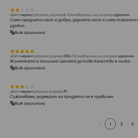
цвят
:
черeн
закупен размер
:
L
Отговарящи на размер
:
идеален
Само предната част е добра, задната част е само тъканта бе
удобно.
Виж оригинала
цвят
:
черeн
закупен размер
:
3XL
Отговарящи на размер
:
идеален
Жилетката е отлична! Цената за това качество е ниска.
Виж оригинала
цвят
:
черeн
закупен размер
:
M
Съжаляваме, размерът на продукта не е правилен
Виж оригинала
1
2
3