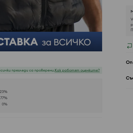
М
V
р
П
Оп
Всички прегледи са проверени.
Как работят оценките?
Съ
23
%
77
%
0
%