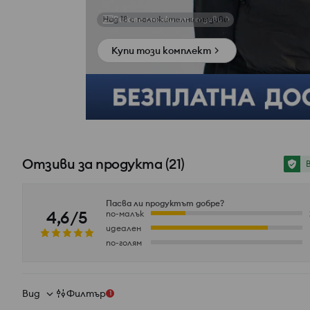
Вижте снимки от отзиви
Купи този комплект
Отзиви за продукта
(
21
)
Пасва ли продуктът добре?
4,6/5
по-малък
идеален
по-голям
Вид
Филтър
1