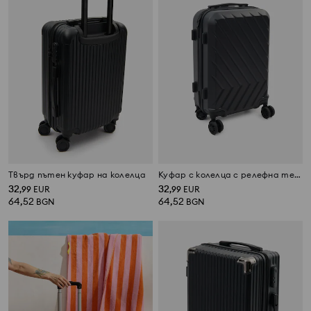
Твърд пътен куфар на колелца
Куфар с колелца с релефна текстура
32
32
,
99
EUR
,
99
EUR
64,52
64,52
BGN
BGN