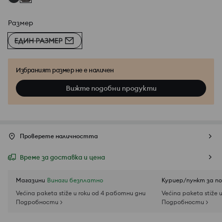
Размер
ЕДИН РАЗМЕР
Избраният размер не е наличен
Вижте подобни продукти
Проверете наличността
Време за доставка и цена
Магазини
Винаги безплатно
Куриер/пункт за п
Većina paketa stiže u roku od 4 работни дни
Većina paketa stiže 
Подробности >
Подробности >