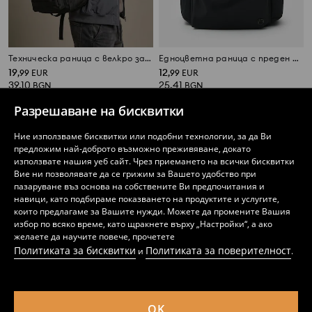
Техническа раница с велкро закопчаване
Едноцветна раница с преден джоб и странични джобове
19
12
,
99
EUR
,
99
EUR
39,10
25,41
BGN
BGN
Разрешаване на бисквитки
Ние използваме бисквитки или подобни технологии, за да Ви
предложим най-доброто възможно преживяване, докато
използвате нашия уеб сайт. Чрез приемането на всички бисквитки
Вие ни позволявате да се грижим за Вашето удобство при
пазаруване въз основа на собствените Ви предпочитания и
навици, като подбираме показването на продуктите и услугите,
които предлагаме за Вашите нужди. Можете да промените Вашия
избор по всяко време, като щракнете върху „Настройки“, а ако
желаете да научите повече, прочетете
Политиката за бисквитки
Политиката за поверителност
и
.
OK
Памучна тениска basic стил
Шорти с връзка