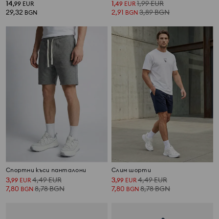
14
1
1,99
EUR
,
99
EUR
,
49
EUR
29,32
2,91
3,89
BGN
BGN
BGN
Спортни къси панталони
Слим шорти
3
4,49
EUR
3
4,49
EUR
,
99
EUR
,
99
EUR
7,80
8,78
BGN
7,80
8,78
BGN
BGN
BGN