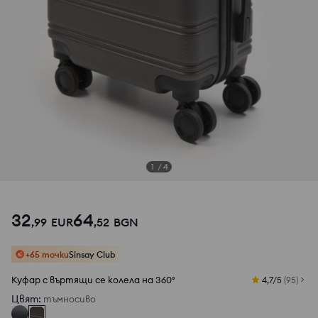
1
/
4
32
64
,
99
EUR
,
52
BGN
+65 точки
Sinsay Club
Куфар с въртящи се колела на 360°
4,7/5
(
95
)
Цвят
:
тъмносиво