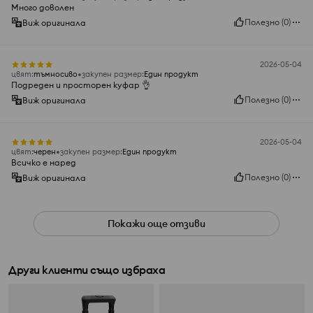
Много доволен
Полезно
(
0
)
Виж оригинала
2026-05-04
цвят
:
тъмносиво
закупен размер
:
Един продукт
Подреден и просторен куфар 👌
Полезно
(
0
)
Виж оригинала
2026-05-04
цвят
:
черeн
закупен размер
:
Един продукт
Всичко е наред
Полезно
(
0
)
Виж оригинала
Покажи още отзиви
Други клиенти също избраха