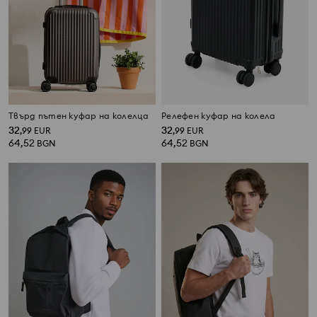
Твърд пътен куфар на колелца
Релефен куфар на колела
32
32
,
99
EUR
,
99
EUR
64,52
64,52
BGN
BGN