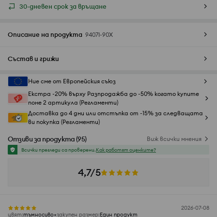
30-дневен срок за връщане
Описание на продукта
9407I-90X
Състав и грижи
Ние сме от Европейския съюз
Екстра -20% върху Разпродажба до -50% когато купите
поне 2 артикула (Регламенти)
Доставка до 4 дни или отстъпка от -15% за следващата
ви покупка (Регламенти)
Отзиви за продукта
(
95
)
Виж всички мнения
Всички прегледи са проверени.
Как работят оценките?
4,7/5
2026-07-08
цвят
:
тъмносиво
закупен размер
:
Един продукт