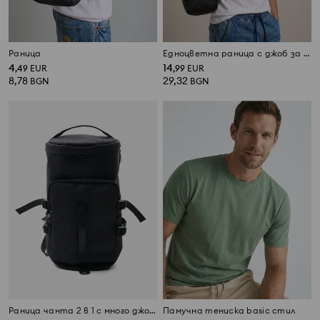
Раница
Едноцветна раница с джоб за лаптоп
4
14
,
49
EUR
,
99
EUR
8,78
29,32
BGN
BGN
Раница чанта 2 в 1 с много джобове
Памучна тениска basic стил