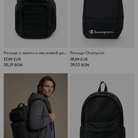
Раница с ленти и меланжов десен
Раница Champion
17
19
,
99
EUR
,
99
EUR
35,19
39,10
BGN
BGN