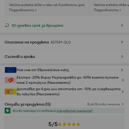
Većina paketa stiže u roku od 4 работни дни
Većina paketa stiže 
Подробности >
Подробности >
30-дневен срок за връщане
Описание на продукта
857GM-GLD
Състав и грижи
Ние сме от Европейския съюз
Екстра -20% върху Разпродажба до -50% когато купите
поне 2 артикула (Регламенти)
Доставка до 4 дни или отстъпка от -15% за следващата
ви покупка (Регламенти)
Отзиви за продукта
(
15
)
Виж всички мнения
Всички прегледи са проверени.
Как работят оценките?
5/5