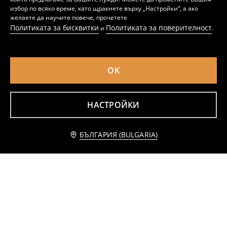
избор по всяко време, като щракнете върху „Настройки“, а ако
желаете да научите повече, прочетете
Политиката за бисквитки
Политиката за поверителност
и
.
OK
Стъклен контейнер за храна с капак и релефен мотив
Порцеланов съд за чесън
3
6
,
99
EUR
,
99
EUR
7,80
13,67
BGN
BGN
НАСТРОЙКИ
Уведоми ме
БЪЛГАРИЯ (BULGARIA)