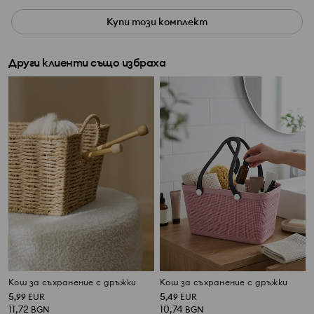
Купи този комплект
Други клиенти също избраха
Кош за съхранение с дръжки
Кош за съхранение с дръжки
5
5
,
99
EUR
,
49
EUR
11,72
10,74
BGN
BGN