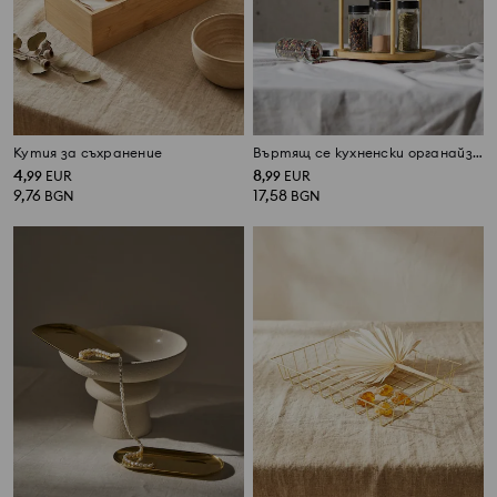
Кутия за съхранение
Въртящ се кухненски органайзер от бамбук
4
8
,
99
EUR
,
99
EUR
9,76
17,58
BGN
BGN