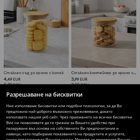
Стъклен съд за храна с капак
Стъклен контейнер за храна с бамбуков капак
4
3
,
49
EUR
,
99
EUR
8,78
7,80
BGN
BGN
Разрешаване на бисквитки
Ние използваме бисквитки или подобни технологии, за да Ви
предложим най-доброто възможно преживяване, докато
използвате нашия уеб сайт. Чрез приемането на всички бисквитки
Вие ни позволявате да се грижим за Вашето удобство при
пазаруване въз основа на собствените Ви предпочитания и
навици, като подбираме показването на продуктите и услугите,
които предлагаме за Вашите нужди. Можете да промените Вашия