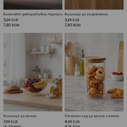
Комплект декоративни подноси
Кошница за съхранение
3
3
,
99
EUR
,
99
EUR
7,80
7,80
BGN
BGN
Кошница за храна
Стъклен съд за храна с капак
7
4
,
99
EUR
,
99
EUR
15,63
9,76
BGN
BGN