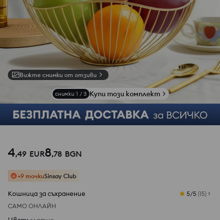
Вижте снимки от отзиви
Купи този комплект
снимки
1
/
3
4
8
,
49
EUR
,
78
BGN
+9 точки
Sinsay Club
Кошница за съхранение
5/5
(
15
)
САМО ОНЛАЙН