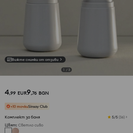
Вижте снимки от отзиви
1
/
3
4
9
,
99
EUR
,
76
BGN
+10 точки
Sinsay Club
Комплект за баня
5/5
(
36
)
Цвят
:
Светло сиво