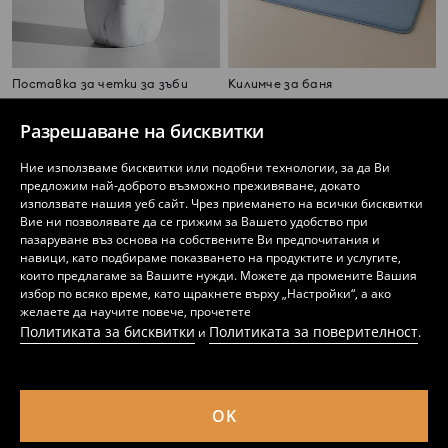
Поставка за четки за зъби
Килимче за баня
1
2,49
EUR
2
2,99
EUR
,
99
EUR
,
49
EUR
3,89
4,87
BGN
4,87
5,85
BGN
BGN
BGN
Разрешаване на бисквитки
Ние използваме бисквитки или подобни технологии, за да Ви
предложим най-доброто възможно преживяване, докато
използвате нашия уеб сайт. Чрез приемането на всички бисквитки
Вие ни позволявате да се грижим за Вашето удобство при
пазаруване въз основа на собствените Ви предпочитания и
навици, като подбираме показването на продуктите и услугите,
които предлагаме за Вашите нужди. Можете да промените Вашия
избор по всяко време, като щракнете върху „Настройки“, а ако
желаете да научите повече, прочетете
Политиката за бисквитки
Политиката за поверителност
и
.
OK
Поставка за четки за зъби
Баня килимче