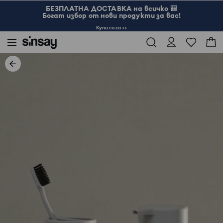
БЕЗПЛАТНА ДОСТАВКА на всичко 🎒
Богат избор от нови продукти за вас!
Купи сега >>