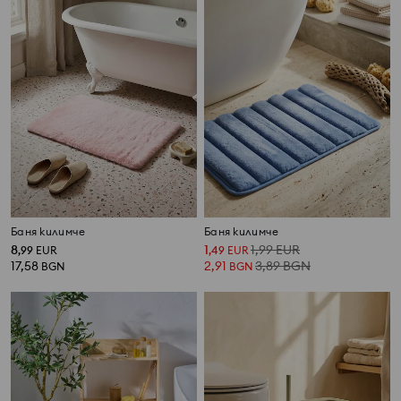
Баня килимче
Баня килимче
8
1
1,99
EUR
,
99
EUR
,
49
EUR
17,58
2,91
3,89
BGN
BGN
BGN