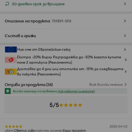
30-дневен срок за връщане
Описание на продукта
759BM-09X
Състав и грижи
Ние сме от Европейския съюз
Екстра -20% върху Разпродажба до -50% когато купите
поне 2 артикула (Регламенти)
Доставка до 4 дни или отстъпка от -15% за следващата
ви покупка (Регламенти)
Отзиви за продукта
(
36
)
Виж всички мнения
Всички прегледи са проверени.
Как работят оценките?
5/5
2025-04-03
цвят
:
Светло сиво
закупен размер
:
Един продукт