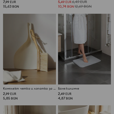
7
5
6,49
EUR
,
99
EUR
,
49
EUR
15,63
10,74
12,69
BGN
BGN
BGN
Комплект четка и лопатка за почистване
Баня килимче
2
2
,
99
EUR
,
49
EUR
5,85
4,87
BGN
BGN