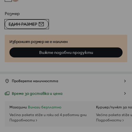
Размер
ЕДИН РАЗМЕР
Избраният размер не е наличен
Вижте подобни продукти
Проверете наличността
Време за доставка и цена
Магазини
Винаги безплатно
Куриер/пункт за п
Većina paketa stiže u roku od 4 работни дни
Većina paketa stiže 
Подробности >
Подробности >