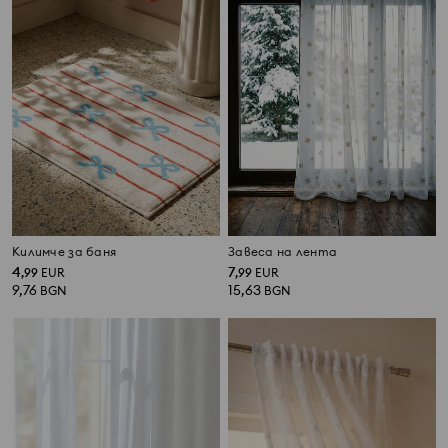
Килимче за баня
Завеса на лента
4
7
,
99
EUR
,
99
EUR
9,76
15,63
BGN
BGN