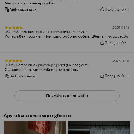
Много практичен продукт.
Полезно
(
0
)
Виж оригинала
2025-03-16
цвят
:
Светло сиво
закупен размер
:
Един продукт
Качествен продукт. Помпата работи добре. Цветът ми харесва.
Полезно
(
0
)
2025-02-11
цвят
:
Светло сиво
закупен размер
:
Един продукт
Същото нещо. Качеството му е добро.
Полезно
(
0
)
Виж оригинала
Покажи още отзиви
Други клиенти също избраха