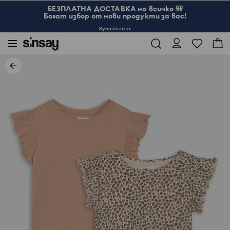
БЕЗПЛАТНА ДОСТАВКА на всичко 🎒
Богат избор от нови продукти за вас!
Купи сега >>