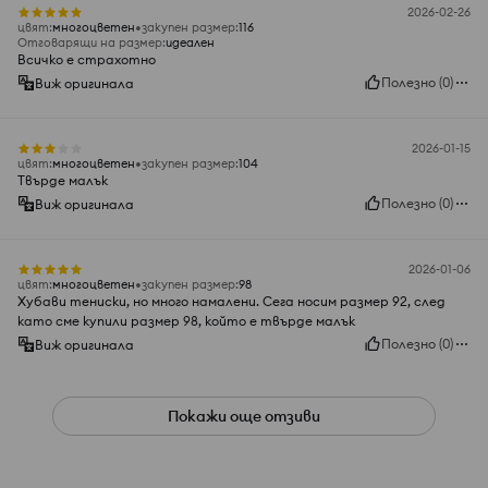
2026-02-26
цвят
:
многоцветен
закупен размер
:
116
Отговарящи на размер
:
идеален
Всичко е страхотно
Полезно
(
0
)
Виж оригинала
2026-01-15
цвят
:
многоцветен
закупен размер
:
104
Твърде малък
Полезно
(
0
)
Виж оригинала
2026-01-06
цвят
:
многоцветен
закупен размер
:
98
Хубави тениски, но много намалени. Сега носим размер 92, след
като сме купили размер 98, който е твърде малък
Полезно
(
0
)
Виж оригинала
Покажи още отзиви