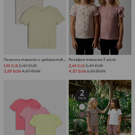
Памучни тениски с декоративни волани 2 pack
Релефна тениска 2 pack
1
2,49
EUR
2
3,49
EUR
,
99
EUR
,
49
EUR
3,89
4,87
BGN
4,87
6,83
BGN
BGN
BGN