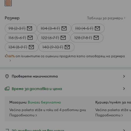
Размер
Таблици за размери
98 (2-3 Г)
104 (3-4 Г)
110 (4-5 Г)
116 (5-6 Г)
122 (6-7 Г)
128 (7-8 Г)
134 (8-9 Г)
140 (9-10 Г)
66
%
от клиентите са оценили продукта като отговарящ на размера
Проверете наличността
Време за доставка и цена
Магазини
Винаги безплатно
Куриер/пункт за п
Većina paketa stiže u roku od 4 работни дни
Većina paketa stiže 
Подробности >
Подробности >
30-дневен срок за връщане