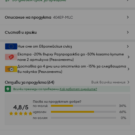
Описание на продукта
404EP-MLC
Състав и грижи
Ние сме от Европейския съюз
Екстра -20% върху Разпродажба до -50% когато купите
поне 2 артикула (Регламенти)
Доставка до 4 дни или отстъпка от -15% за следващата
ви покупка (Регламенти)
Отзиви за продукта
(
64
)
Виж всички мнения
Всички прегледи са проверени.
Как работят оценките?
Пасва ли продуктът добре?
4,8/5
по-малък
34
%
идеален
66
%
по-голям
0
%