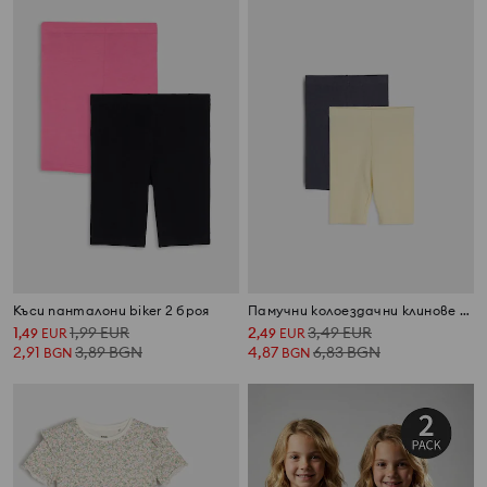
Къси панталони biker 2 броя
Памучни колоездачни клинове – комплект 2 броя
1
1,99
EUR
2
3,49
EUR
,
49
EUR
,
49
EUR
2,91
3,89
BGN
4,87
6,83
BGN
BGN
BGN