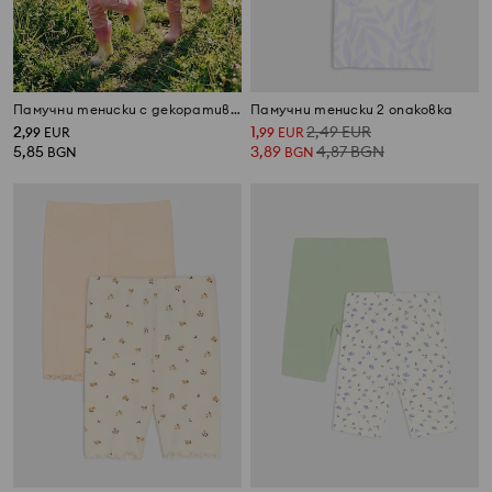
Памучни тениски с декоративни волани 2 pack
Памучни тениски 2 опаковка
2
1
2,49
EUR
,
99
EUR
,
99
EUR
5,85
3,89
4,87
BGN
BGN
BGN