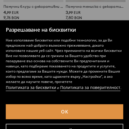
Памучни блузи с декоративни волани 2 бр.
Памучна тениска с декоративни волани
4
3
,
99
EUR
,
99
EUR
9,76
7,80
BGN
BGN
Разрешаване на бисквитки
Ние използваме бисквитки или подобни технологии, за да Ви
предложим най-доброто възможно преживяване, докато
използвате нашия уеб сайт. Чрез приемането на всички бисквитки
Вие ни позволявате да се грижим за Вашето удобство при
пазаруване въз основа на собствените Ви предпочитания и
навици, като подбираме показването на продуктите и услугите,
които предлагаме за Вашите нужди. Можете да промените Вашия
избор по всяко време, като щракнете върху „Настройки“, а ако
желаете да научите повече, прочетете
Политиката за бисквитки
Политиката за поверителност
и
.
Памучна тениска от релефна материя с декоративни панделки
Памучна тениска
OK
3
2
,
99
EUR
,
99
EUR
7,80
5,85
BGN
BGN