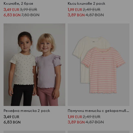
Клинове, 2 броя
Къси клинове 2 pack
3
3,99
EUR
1
2,49
EUR
,
49
EUR
,
99
EUR
6,83
7,80
BGN
3,89
4,87
BGN
BGN
BGN
Релефна тениска 2 pack
Памучни тениски с декоративни волани 2 pack
3
1
2,49
EUR
,
49
EUR
,
99
EUR
6,83
3,89
4,87
BGN
BGN
BGN