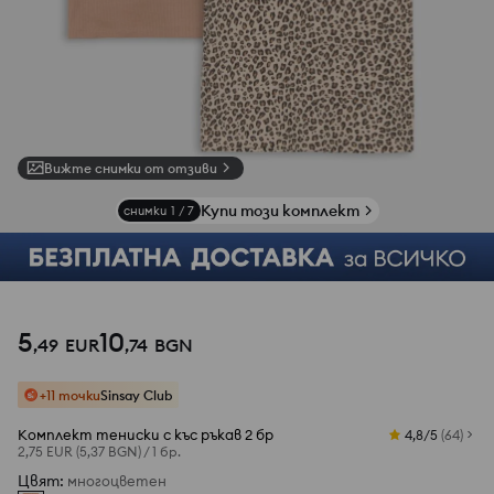
Вижте снимки от отзиви
Купи този комплект
снимки
1
/
7
5
10
,
49
EUR
,
74
BGN
+11 точки
Sinsay Club
Комплект тениски с къс ръкав 2 бр
4,8/5
(
64
)
2,75 EUR
(5,37 BGN)
/
1 бр.
Цвят
:
многоцветен