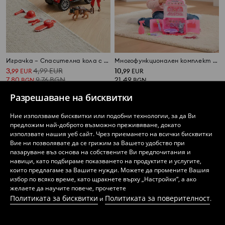
Играчка – Спасителна кола с аксесоари
Многофункционален комплект 3 в 1
3
4,99
EUR
10
,
99
EUR
,
99
EUR
7,80
9,76
BGN
21,49
BGN
BGN
Разрешаване на бисквитки
Ние използваме бисквитки или подобни технологии, за да Ви
предложим най-доброто възможно преживяване, докато
използвате нашия уеб сайт. Чрез приемането на всички бисквитки
Вие ни позволявате да се грижим за Вашето удобство при
пазаруване въз основа на собствените Ви предпочитания и
навици, като подбираме показването на продуктите и услугите,
които предлагаме за Вашите нужди. Можете да промените Вашия
избор по всяко време, като щракнете върху „Настройки“, а ако
желаете да научите повече, прочетете
Политиката за бисквитки
Политиката за поверителност
и
.