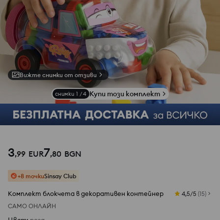
Вижте снимки от отзиви
Купи този комплект
снимки
1
/
4
3
7
,
99
EUR
,
80
BGN
+8 точки
Sinsay Club
Kомплект блокчета в декоративен контейнер
4,5/5
(
15
)
САМО ОНЛАЙН