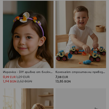
Играчка - DIY гривна от блокчета
Комплект строителни превозни средства за сглобяване
0
1,29
EUR
7
,
99
EUR
,
08
EUR
1,94
2,52
BGN
13,85
BGN
BGN