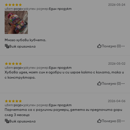
2026-05-24
цвят
:
роза
закупен размер
:
Един продукт
Много хубави кубчета.
Полезно
(
0
)
Виж оригинала
2026-05-02
цвят
:
роза
закупен размер
:
Един продукт
Хубава идея, моят син я одобри и си играе както с колата, така и
с конструктора.
Полезно
(
0
)
2026-04-06
цвят
:
роза
закупен размер
:
Един продукт
Парчетата са с различни размери, детето ги предпочита дори
след 3 месеца
Полезно
(
0
)
Виж оригинала