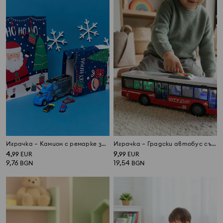
Играчка – Камион с ремарке за съхранение
Играчка – Градски автобус със звук и светлина на батерии
4
9
,
99
EUR
,
99
EUR
9,76
19,54
BGN
BGN