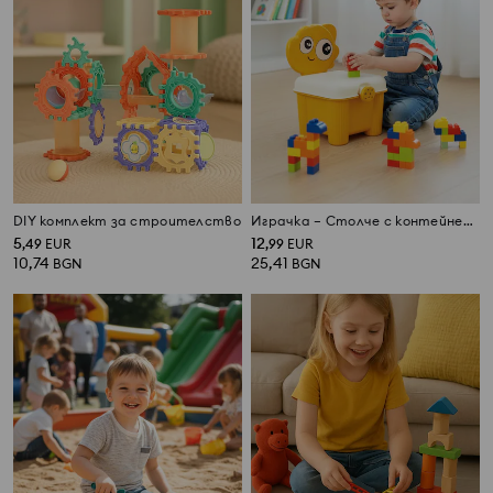
DIY комплект за строителствo
Играчка – Столче с контейнер за блокчета и комплект блокчета
5
12
,
49
EUR
,
99
EUR
10,74
25,41
BGN
BGN