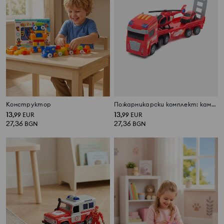
Конструктор
Пожарникарски комплект: камион с хеликоптер и кола
13
13
,
99
EUR
,
99
EUR
27,36
27,36
BGN
BGN