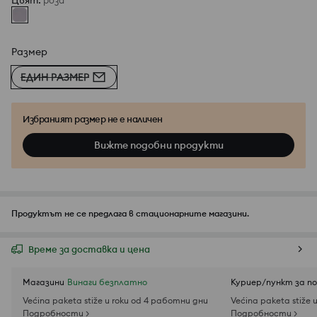
Цвят
:
роза
Размер
ЕДИН РАЗМЕР
Избраният размер не е наличен
Вижте подобни продукти
Продуктът не се предлага в стационарните магазини.
Време за доставка и цена
Магазини
Винаги безплатно
Куриер/пункт за п
Većina paketa stiže u roku od 4 работни дни
Većina paketa stiže 
Подробности >
Подробности >