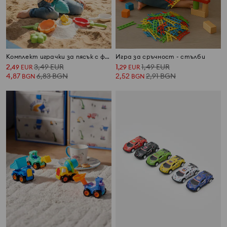
Комплект играчки за пясък с флорален мотив 6 pack
Игра за сръчност - стълби
2
3,49
EUR
1
1,49
EUR
,
49
EUR
,
29
EUR
4,87
6,83
BGN
2,52
2,91
BGN
BGN
BGN