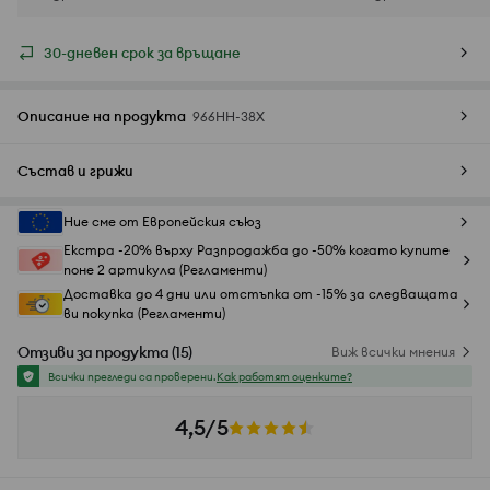
30-дневен срок за връщане
Описание на продукта
966HH-38X
Състав и грижи
Ние сме от Европейския съюз
Екстра -20% върху Разпродажба до -50% когато купите
поне 2 артикула (Регламенти)
Доставка до 4 дни или отстъпка от -15% за следващата
ви покупка (Регламенти)
Отзиви за продукта
(
15
)
Виж всички мнения
Всички прегледи са проверени.
Как работят оценките?
4,5/5