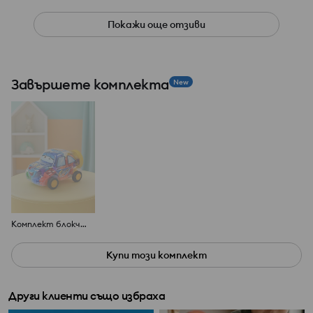
Покажи още отзиви
Завършете комплекта
New
Kомплект блокчета в декоративен контейнер
Купи този комплект
Други клиенти също избраха