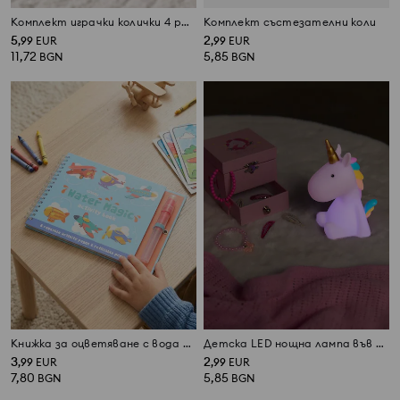
Комплект играчки колички 4 pack
Комплект състезателни коли
5
2
,
99
EUR
,
99
EUR
11,72
5,85
BGN
BGN
Книжка за оцветяване с вода с маркер с мотив на летателни апарати
Детска LED нощна лампа във форма на еднорог
3
2
,
99
EUR
,
99
EUR
7,80
5,85
BGN
BGN