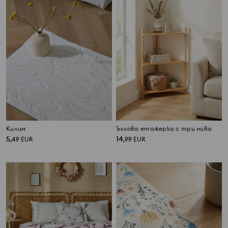
Килим
Ъглова етажерка с три нива
5
14
,
49
EUR
,
99
EUR