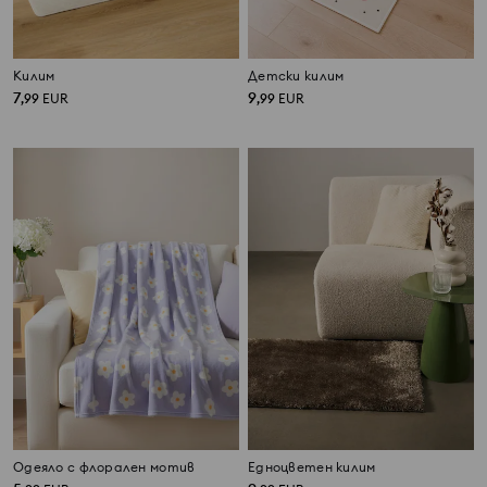
Килим
Детски килим
7
9
,
99
EUR
,
99
EUR
Одеяло с флорален мотив
Едноцветен килим