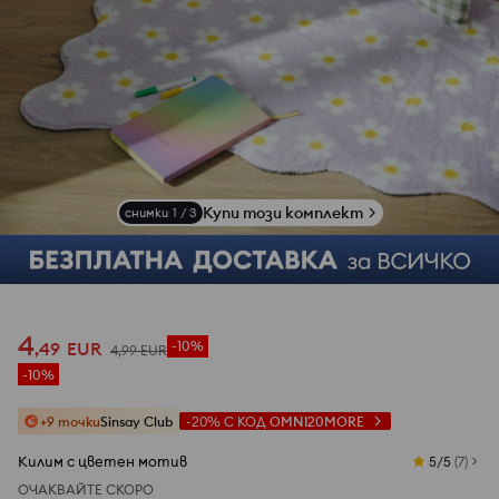
Купи този комплект
снимки
1
/
3
4
,
49
EUR
-10%
4
,
99
EUR
-10%
+9 точки
Sinsay Club
-20%
С КОД
OMNI20MORE
Килим с цветен мотив
5/5
(
7
)
ОЧАКВАЙТЕ СКОРО