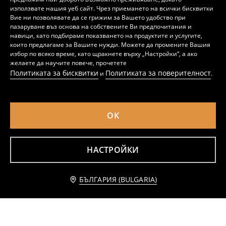
използвате нашия уеб сайт. Чрез приемането на всички бисквитки
Вие ни позволявате да се грижим за Вашето удобство при
пазаруване въз основа на собствените Ви предпочитания и
навици, като подбираме показването на продуктите и услугите,
които предлагаме за Вашите нужди. Можете да промените Вашия
избор по всяко време, като щракнете върху „Настройки“, а ако
желаете да научите повече, прочетете
Политиката за бисквитки
Политиката за поверителност
и
.
OK
Килим
Кръгъл килим с изкуствена кожа
5
12
,
99
EUR
,
99
EUR
НАСТРОЙКИ
Уведоми ме
БЪЛГАРИЯ (BULGARIA)