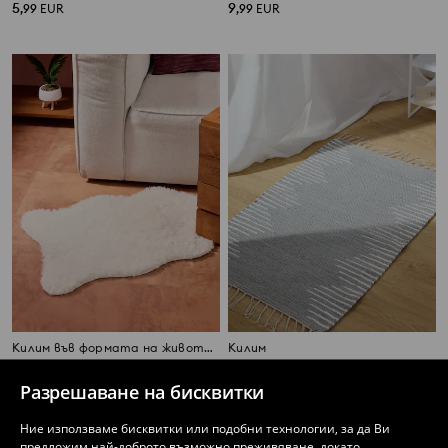
5
9
,
99
EUR
,
99
EUR
Килим във формата на животинска кожа от имитация на овча кожа
Килим
7
4
,
99
EUR
,
99
EUR
Разрешаване на бисквитки
Ние използваме бисквитки или подобни технологии, за да Ви
предложим най-доброто възможно преживяване, докато