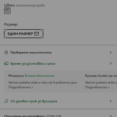
Цвят
:
пастелнорозово
Размер
ЕДИН РАЗМЕР
Проверете наличността
Време за доставка и цена
Магазини
Винаги безплатно
Куриер/пункт за п
Većina paketa stiže u roku od 4 работни дни
Većina paketa stiže 
Подробности >
Подробности >
30-дневен срок за връщане
Описание на продукта
025IB-03P