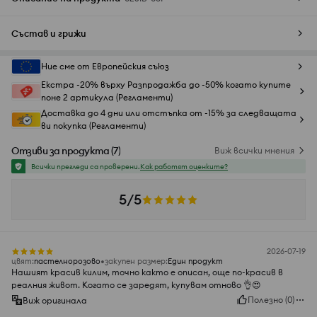
Състав и грижи
Ние сме от Европейския съюз
Екстра -20% върху Разпродажба до -50% когато купите
поне 2 артикула (Регламенти)
Доставка до 4 дни или отстъпка от -15% за следващата
ви покупка (Регламенти)
Отзиви за продукта
(
7
)
Виж всички мнения
Всички прегледи са проверени.
Как работят оценките?
5/5
2026-07-19
цвят
:
пастелнорозово
закупен размер
:
Един продукт
Нашият красив килим, точно както е описан, още по-красив в
реалния живот. Когато се заредят, купувам отново 👌😍
Полезно
(
0
)
Виж оригинала