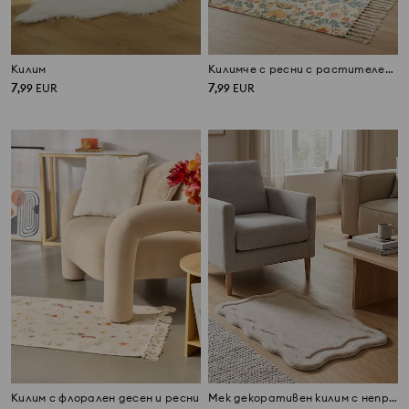
Килим
Килимче с ресни с растителен мотив
7
7
,
99
EUR
,
99
EUR
Килим с флорален десен и ресни
Мек декоративен килим с неправилна форма