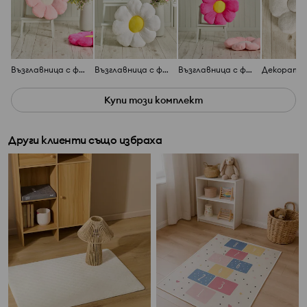
Възглавница с форма на цвете
Възглавница с форма на цвете
Възглавница с форма на цвете
Купи този комплект
Други клиенти също избраха