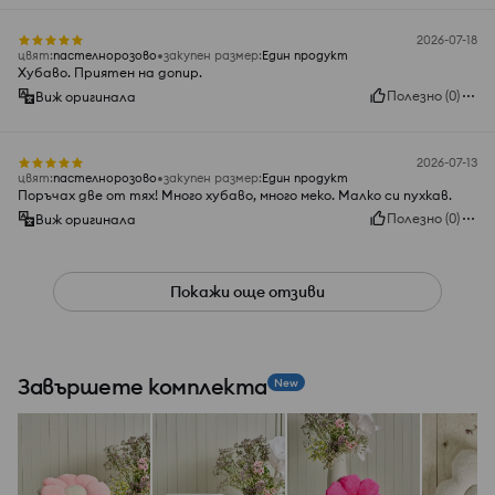
2026-07-18
цвят
:
пастелнорозово
закупен размер
:
Един продукт
Хубаво. Приятен на допир.
Полезно
(
0
)
Виж оригинала
2026-07-13
цвят
:
пастелнорозово
закупен размер
:
Един продукт
Поръчах две от тях! Много хубаво, много меко. Малко си пухкав.
Полезно
(
0
)
Виж оригинала
Покажи още отзиви
Завършете комплекта
New