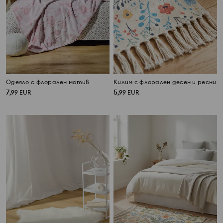
Одеяло с флорален мотив
Килим с флорален десен и ресни
7
5
,
99
EUR
,
99
EUR