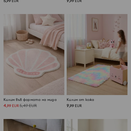
5
9
,
99
EUR
,
99
EUR
Килим във формата на мида
Килим от кожа
4
5,49
EUR
9
,
99
EUR
,
99
EUR