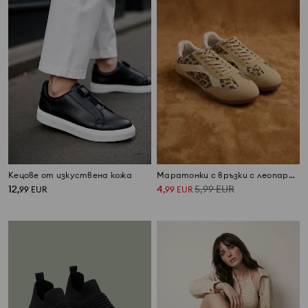
Кецове от изкуствена кожа
Маратонки с връзки с леопардов принт от имитация на велур
12
4
5,99
EUR
,
99
EUR
,
99
EUR