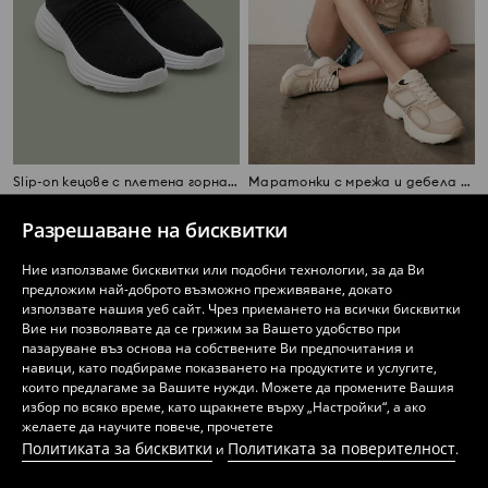
Slip-on кецове с плетена горна част
Маратонки с мрежа и дебела подметка
9
14
,
99
EUR
,
99
EUR
Разрешаване на бисквитки
Ние използваме бисквитки или подобни технологии, за да Ви
предложим най-доброто възможно преживяване, докато
използвате нашия уеб сайт. Чрез приемането на всички бисквитки
Вие ни позволявате да се грижим за Вашето удобство при
пазаруване въз основа на собствените Ви предпочитания и
навици, като подбираме показването на продуктите и услугите,
които предлагаме за Вашите нужди. Можете да промените Вашия
избор по всяко време, като щракнете върху „Настройки“, а ако
желаете да научите повече, прочетете
Политиката за бисквитки
Политиката за поверителност
и
.