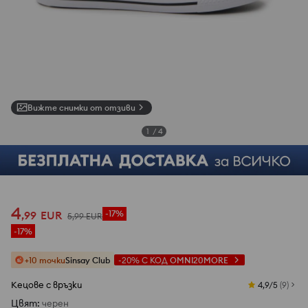
Вижте снимки от отзиви
1
/
4
4
,
99
EUR
-17%
5
,
99
EUR
-17%
+10 точки
Sinsay Club
-20%
С КОД
OMNI20MORE
Кецове с връзки
4,9/5
(
9
)
Цвят
:
черeн