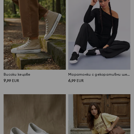
Високи кецове
Маратонки с декоративни шевове
9
6
,
99
EUR
,
99
EUR