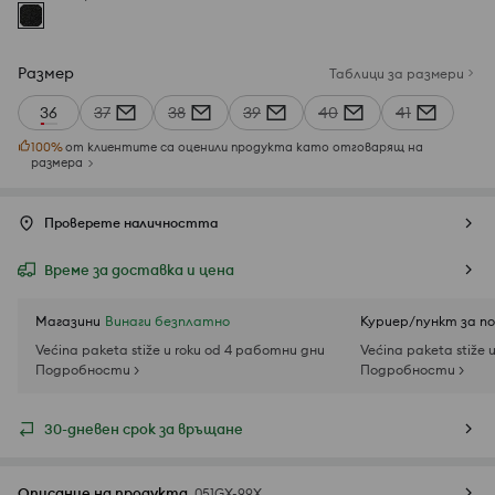
Размер
Таблици за размери
36
37
38
39
40
41
100
%
от клиентите са оценили продукта като отговарящ на
размера
Проверете наличността
Време за доставка и цена
Магазини
Винаги безплатно
Куриер/пункт за п
Većina paketa stiže u roku od 4 работни дни
Većina paketa stiže 
Подробности >
Подробности >
30-дневен срок за връщане
Описание на продукта
051GX-99X