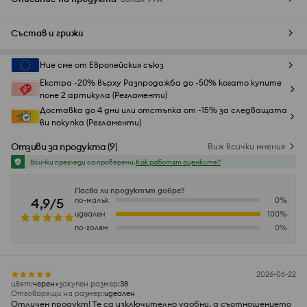
Състав и грижи
Ние сме от Европейския съюз
Екстра -20% върху Разпродажба до -50% когато купите
поне 2 артикула (Регламенти)
Доставка до 4 дни или отстъпка от -15% за следващата
ви покупка (Регламенти)
Отзиви за продукта
(
9
)
Виж всички мнения
Всички прегледи са проверени.
Как работят оценките?
Пасва ли продуктът добре?
4,9/5
по-малък
0
%
идеален
100
%
по-голям
0
%
2026-06-22
цвят
:
черeн
закупен размер
:
38
Отговарящи на размер
:
идеален
Отличен продукт! Те са изключително удобни, а съотношението