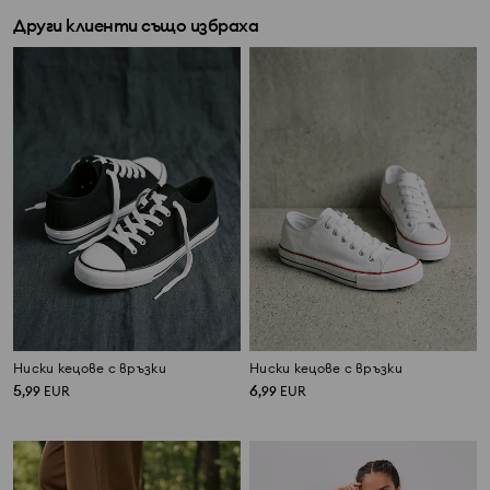
Други клиенти също избраха
Ниски кецове с връзки
Ниски кецове с връзки
5
6
,
99
EUR
,
99
EUR