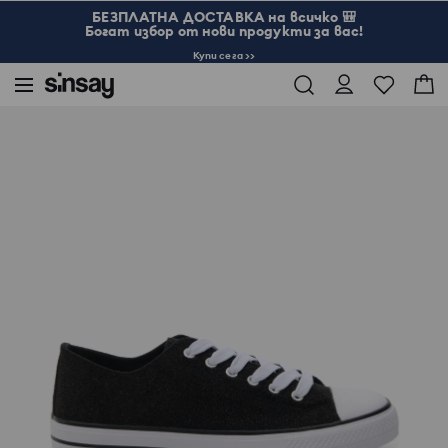
БЕЗПЛАТНА ДОСТАВКА на всичко 🎒
Богат избор от нови продукти за вас!
Купи сега >>
Sinsay
Жени
Чанти и аксесоари
Кецове с връзки