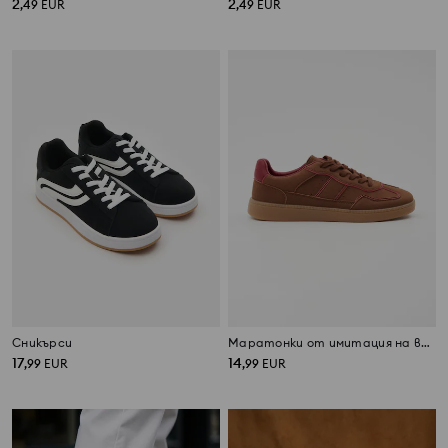
2
2
,
49
EUR
,
49
EUR
Сникърси
Маратонки от имитация на велур
17
14
,
99
EUR
,
99
EUR