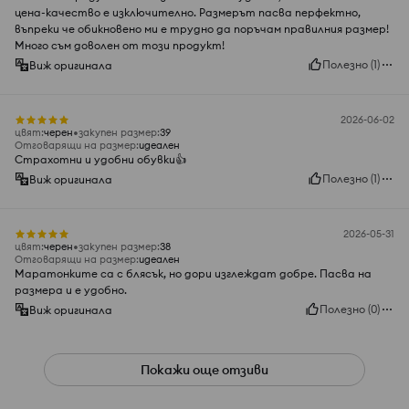
цена-качество е изключително. Размерът пасва перфектно,
въпреки че обикновено ми е трудно да поръчам правилния размер!
Много съм доволен от този продукт!
Полезно
(
1
)
Виж оригинала
2026-06-02
цвят
:
черeн
закупен размер
:
39
Отговарящи на размер
:
идеален
Страхотни и удобни обувки👍️
Полезно
(
1
)
Виж оригинала
2026-05-31
цвят
:
черeн
закупен размер
:
38
Отговарящи на размер
:
идеален
Маратонките са с блясък, но дори изглеждат добре. Пасва на
размера и е удобно.
Полезно
(
0
)
Виж оригинала
Покажи още отзиви