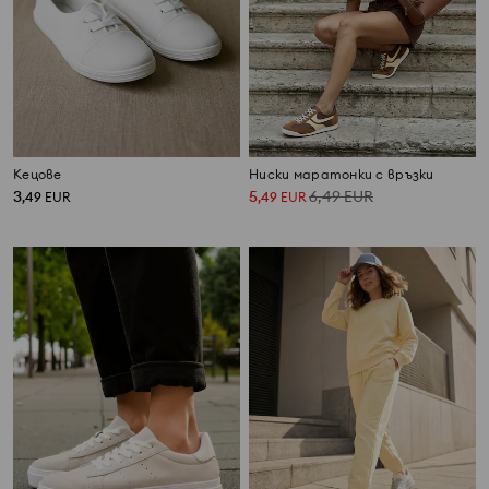
Кецове
Ниски маратонки с връзки
3
5
6,49
EUR
,
49
EUR
,
49
EUR