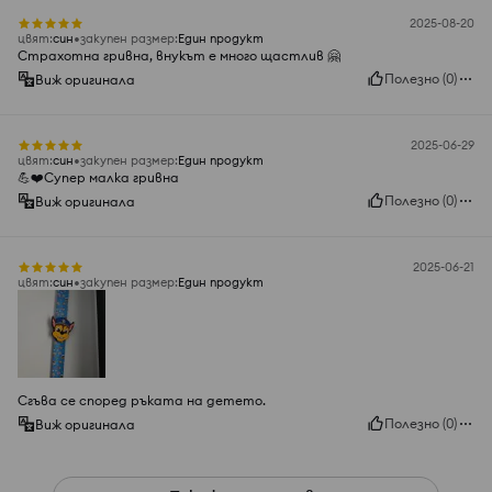
2025-08-20
цвят
:
cин
закупен размер
:
Един продукт
Страхотна гривна, внукът е много щастлив 🤗
Полезно
(
0
)
Виж оригинала
2025-06-29
цвят
:
cин
закупен размер
:
Един продукт
💪❤️Супер малка гривна
Полезно
(
0
)
Виж оригинала
2025-06-21
цвят
:
cин
закупен размер
:
Един продукт
Сгъва се според ръката на детето.
Полезно
(
0
)
Виж оригинала