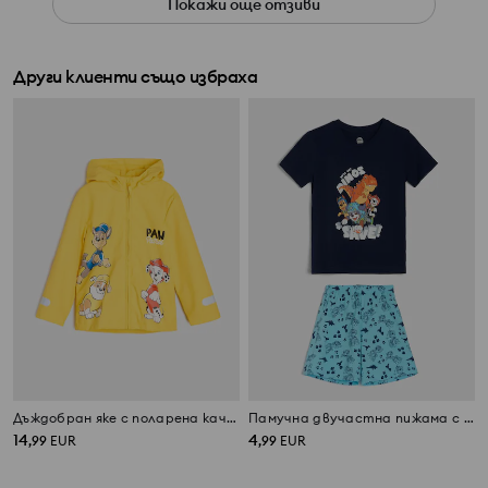
Покажи още отзиви
Други клиенти също избраха
Дъждобран яке с поларена качулка и светлоотразителни елементи PAW Patrol
Памучна двучастна пижама с принт PAW Patrol
14
4
,
99
EUR
,
99
EUR