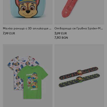
Малка раница с 3D апликация PAW Patrol
Отваряща се Гривна Spider-Man с Подвижен Дисплей
7
3
,
99
EUR
,
99
EUR
7,80
BGN