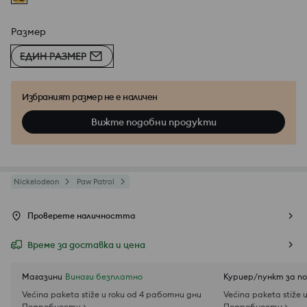
Размер
ЕДИН РАЗМЕР
Избраният размер не е наличен
Вижте подобни продукти
Nickelodeon
Paw Patrol
Проверете наличността
Време за доставка и цена
Магазини
Винаги безплатно
Куриер/пункт за п
Većina paketa stiže u roku od 4 работни дни
Većina paketa stiže 
Подробности >
Подробности >