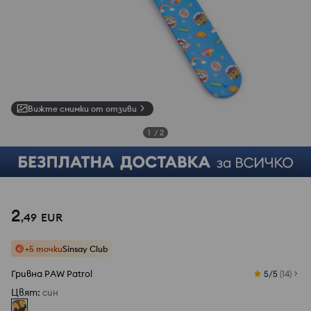
Вижте снимки от отзиви
1
/
2
2
,
49
EUR
+5 точки
Sinsay Club
Гривна PAW Patrol
5/5
(
14
)
Цвят
:
cин