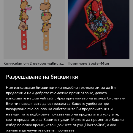
Комплект от 2 декоративни гривни с висулки капибара
Портмоне Spider-Man
2
4
,
99
EUR
,
49
EUR
5,85
BGN
Разрешаване на бисквитки
Ние използваме бисквитки или подобни технологии, за да Ви
предложим най-доброто възможно преживяване, докато
използвате нашия уеб сайт. Чрез приемането на всички бисквитки
Вие ни позволявате да се грижим за Вашето удобство при
пазаруване въз основа на собствените Ви предпочитания и
навици, като подбираме показването на продуктите и услугите,
които предлагаме за Вашите нужди. Можете да промените Вашия
избор по всяко време, като щракнете върху „Настройки“, а ако
желаете да научите повече, прочетете