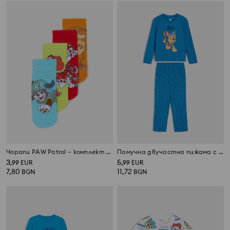
Чорапи PAW Patrol – комплект 4 бр.
Памучна двучастна пижама с принт PAW Patrol
3
5
,
99
EUR
,
99
EUR
7,80
11,72
BGN
BGN