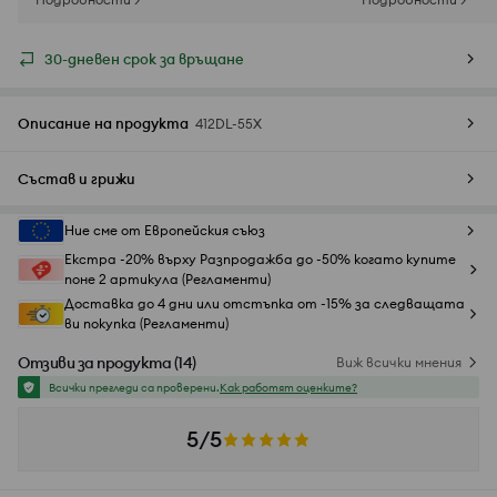
30-дневен срок за връщане
Описание на продукта
412DL-55X
Състав и грижи
Ние сме от Европейския съюз
Екстра -20% върху Разпродажба до -50% когато купите
поне 2 артикула (Регламенти)
Доставка до 4 дни или отстъпка от -15% за следващата
ви покупка (Регламенти)
Отзиви за продукта
(
14
)
Виж всички мнения
Всички прегледи са проверени.
Как работят оценките?
5/5