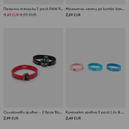
Памучни тениски 2 pack PAW Patrol
Магнитни ленти за китка комплект от 2 PAW Patrol
4
4,99
EUR
2
,
49
EUR
,
99
EUR
Силиконови гривни – 2 броя Bad Badtz Maru
Комплект гривни 3 pack Lilo & Stitch
2
2
,
99
EUR
,
49
EUR