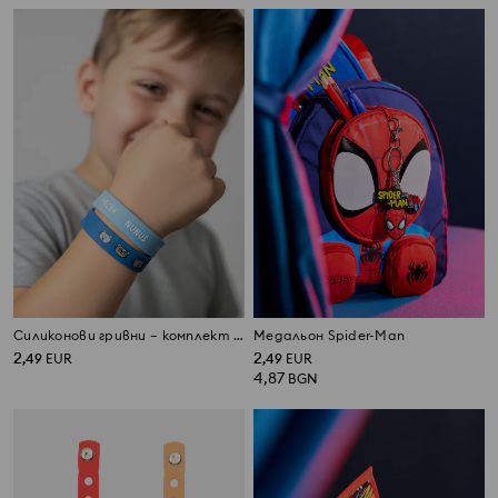
Силиконови гривни – комплект от 3 броя Kitty Kotty
Медальон Spider-Man
2
2
,
49
EUR
,
49
EUR
4,87
BGN