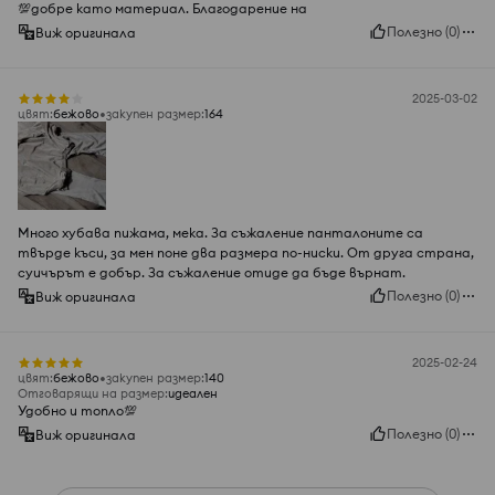
💯добре като материал. Благодарение на
Полезно
(
0
)
Виж оригинала
2025-03-02
цвят
:
бежово
закупен размер
:
164
Много хубава пижама, мека. За съжаление панталоните са
твърде къси, за мен поне два размера по-ниски. От друга страна,
суичърът е добър. За съжаление отиде да бъде върнат.
Полезно
(
0
)
Виж оригинала
2025-02-24
цвят
:
бежово
закупен размер
:
140
Отговарящи на размер
:
идеален
Удобно и топло💯
Полезно
(
0
)
Виж оригинала