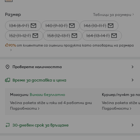
Размер
Таблици за размери
134 (8-9 Г)
140 (9-10 Г)
146 (10-11 Г)
152 (11-12 Г)
158 (12-13 Г)
164 (13-14 Г)
90
%
от клиентите са оценили продукта като отговарящ на размера
Проверете наличността
Време за доставка и цена
Магазини
Винаги безплатно
Куриер/пункт за п
Većina paketa stiže u roku od 4 работни дни
Većina paketa stiže 
Подробности >
Подробности >
30-дневен срок за връщане