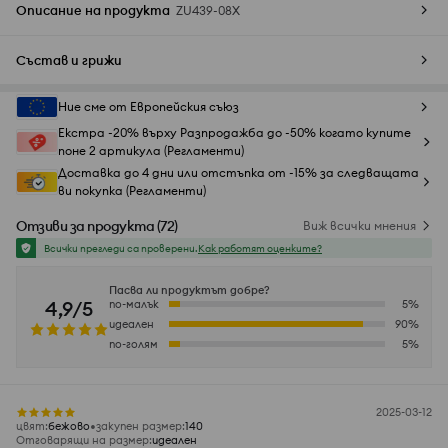
Описание на продукта
ZU439-08X
Състав и грижи
Ние сме от Европейския съюз
Екстра -20% върху Разпродажба до -50% когато купите
поне 2 артикула (Регламенти)
Доставка до 4 дни или отстъпка от -15% за следващата
ви покупка (Регламенти)
Отзиви за продукта
(
72
)
Виж всички мнения
Всички прегледи са проверени.
Как работят оценките?
Пасва ли продуктът добре?
4,9/5
по-малък
5
%
идеален
90
%
по-голям
5
%
2025-03-12
цвят
:
бежово
закупен размер
:
140
Отговарящи на размер
:
идеален