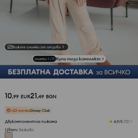
Вижте снимки от отзиви
Купи този комплект
снимки
1
/
11
10
21
,
99
EUR
,
49
BGN
+22 точки
Sinsay Club
Двукомпонентна пижама
4,9/5
(
72
)
Цвят
:
бежово