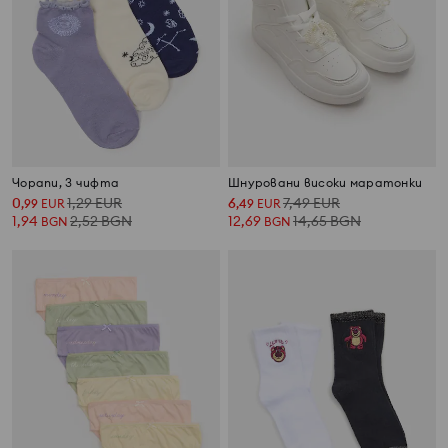
Чорапи, 3 чифта
Шнуровани високи маратонки
0
1,29
EUR
6
7,49
EUR
,
99
EUR
,
49
EUR
1,94
2,52
BGN
12,69
14,65
BGN
BGN
BGN