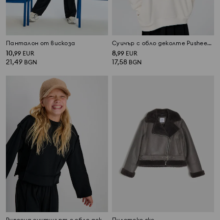
Панталон от вискоза
Суичър с обло деколте Pusheen the Cat
10
8
,
99
EUR
,
99
EUR
21,49
17,58
BGN
BGN
Рипсена суитшърт с обло деколте и поларена подплата
Пилотско яке