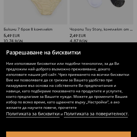
Бикини 7 броя в комплект
Чорапи Toy Story, комплект от 2 чифта
5
2
,
49
EUR
,
49
EUR
10,74
4,87
BGN
BGN
Разрешаване на бисквитки
Ние използваме бисквитки или подобни технологии, за да Ви
предложим най-доброто възможно преживяване, докато
използвате нашия уеб сайт. Чрез приемането на всички бисквитки
Вие ни позволявате да се грижим за Вашето удобство при
пазаруване въз основа на собствените Ви предпочитания и
навици, като подбираме показването на продуктите и услугите,
които предлагаме за Вашите нужди. Можете да промените Вашия
избор по всяко време, като щракнете върху „Настройки“, а ако
желаете да научите повече, прочетете
Политиката за бисквитки
Политиката за поверителност
и
.