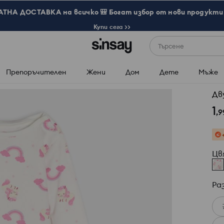
ТНА ДОСТАВКА на всичко 🎒 Богат избор от нови продукти 
Купи сега >>
Търсене
Препоръчителен
Жени
Дом
Дете
Мъже
Дв
1
,
9
Цв
Ра