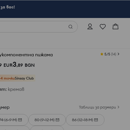
за вас!
укомпонентна пижама
5/5
(
14
)
3
9
EUR
,
89
BGN
+4 точки
Sinsay Club
ят
:
кремав
змер
Таблици за размери
74 (6-9 М)
80 (9-12 М)
86 (12-18 М)