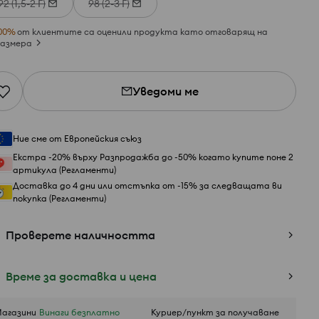
92 (1,5-2 Г)
98 (2-3 Г)
00
%
от клиентите са оценили продукта като отговарящ на
азмера
Уведоми ме
Ние сме от Европейския съюз
Екстра -20% върху Разпродажба до -50% когато купите поне 2
артикула (Регламенти)
Доставка до 4 дни или отстъпка от -15% за следващата ви
покупка (Регламенти)
Проверете наличността
Време за доставка и цена
агазини
Винаги безплатно
Куриер/пункт за получаване