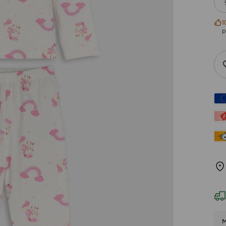
1
р
М