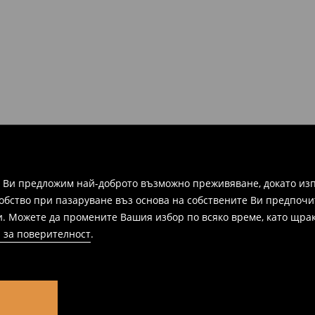
а Ви предложим най-доброто възможно преживяване, докато изп
добство при пазаруване въз основа на собствените Ви предпочи
и. Можете да промените Вашия избор по всяко време, като щрак
 за поверителност
.