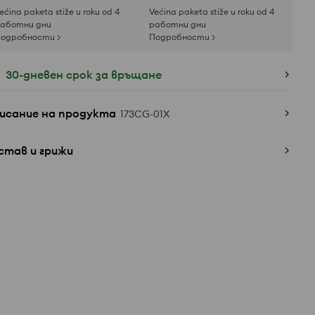
ećina paketa stiže u roku od 4
Većina paketa stiže u roku od 4
аботни дни
работни дни
одробности >
Подробности >
30-дневен срок за връщане
исание на продукта
173CG-01X
став и грижи