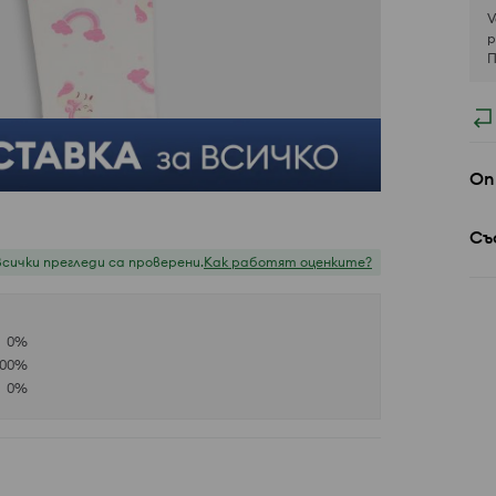
V
р
П
Оп
Съ
Всички прегледи са проверени.
Как работят оценките?
0
%
100
%
0
%