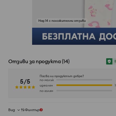
Над 14 с положителни отзиви
Вижте снимки от отзиви
Отзиви за продукта
(
14
)
Пасва ли продуктът добре?
5/5
по-малък
идеален
по-голям
Вид
Филтър
1