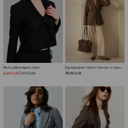
Късо двуредно сако
Едноредно сако с колан, с примес от вискоза и лен
6
7,49
EUR
19
,
49
EUR
,
99
EUR