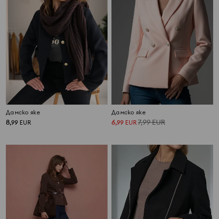
Дамско яке
Дамско яке
8
6
7,99
EUR
,
99
EUR
,
99
EUR