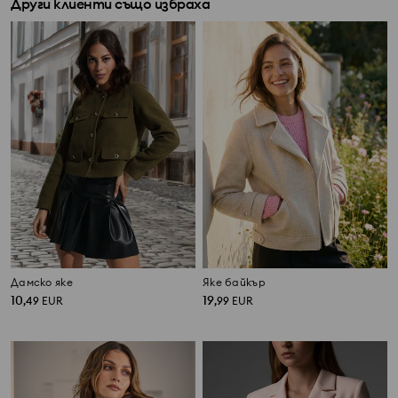
Други клиенти също избраха
Дамско яке
Яке байкър
10
19
,
49
EUR
,
99
EUR