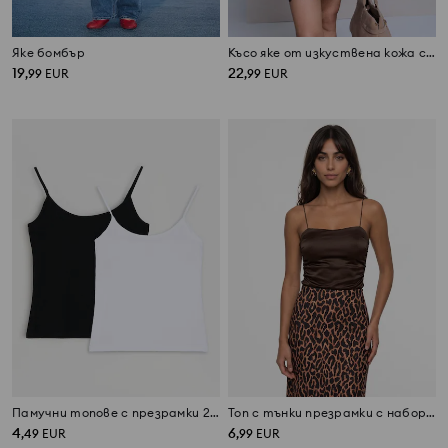
Яке бомбър
Късо яке от изкуствена кожа с колан и цип
19
22
,
99
EUR
,
99
EUR
Памучни топове с презрамки 2 броя
Топ с тънки презрамки с набор отстрани
4
6
,
49
EUR
,
99
EUR