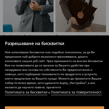
Slim fit сако с вискоза
Слимирано сако на каре с колан
19
19
,
99
EUR
,
99
EUR
Разрешаване на бисквитки
Ние използваме бисквитки или подобни технологии, за да Ви
предложим най-доброто възможно преживяване, докато
използвате нашия уеб сайт. Чрез приемането на всички бисквитки
Вие ни позволявате да се грижим за Вашето удобство при
пазаруване въз основа на собствените Ви предпочитания и
навици, като подбираме показването на продуктите и услугите,
които предлагаме за Вашите нужди. Можете да промените Вашия
избор по всяко време, като щракнете върху „Настройки“, а ако
желаете да научите повече, прочетете
Политиката за бисквитки
Политиката за поверителност
и
.