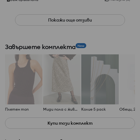
Покажи още отзиви
Завършете комплекта
New
Плетен топ
Миди пола с животински принт
Колие 5 pack
Обеци, 2 
Купи този комплект