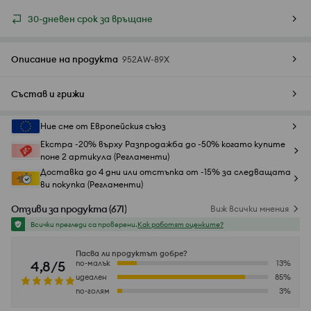
30-дневен срок за връщане
Описание на продукта
952AW-89X
Състав и грижи
Ние сме от Европейския съюз
Екстра -20% върху Разпродажба до -50% когато купите
поне 2 артикула (Регламенти)
Доставка до 4 дни или отстъпка от -15% за следващата
ви покупка (Регламенти)
Отзиви за продукта
(
671
)
Виж всички мнения
Всички прегледи са проверени.
Как работят оценките?
Пасва ли продуктът добре?
4,8/5
по-малък
13
%
идеален
85
%
по-голям
3
%