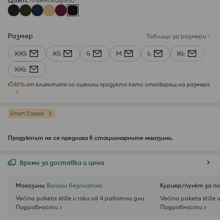
Цвят
:
тъмнокафяво
Размер
Таблици за размери
XXS
XS
S
M
L
XL
XXL
85
%
от клиентите са оценили продукта като отговарящ на размера
Smart Casual
Продуктът не се предлага в стационарните магазини.
Време за доставка и цена
Магазини
Винаги безплатно
Куриер/пункт за п
Većina paketa stiže u roku od 4 работни дни
Većina paketa stiže 
Подробности >
Подробности >