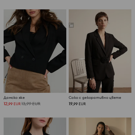
Дамско яке
Сако с декоративно цвете
12
13,99
EUR
19
,
99
EUR
,
99
EUR