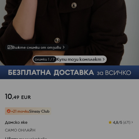
Вижте снимки от отзиви
Купи този комплект
снимки
1
/
7
10
,
49
EUR
+21 точки
Sinsay Club
Дамско яке
4,8/5
(
671
)
САМО ОНЛАЙН