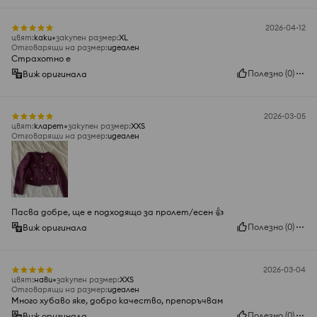
2026-04-12
цвят
:
каки
закупен размер
:
XL
Отговарящи на размер
:
идеален
Страхотно е
Полезно
(
0
)
Виж оригинала
2026-03-05
цвят
:
кларет
закупен размер
:
XXS
Отговарящи на размер
:
идеален
Пасва добре, ще е подходящо за пролет/есен 👍️
Полезно
(
0
)
Виж оригинала
2026-03-04
цвят
:
нави
закупен размер
:
XXS
Отговарящи на размер
:
идеален
Много хубаво яке, добро качество, препоръчвам
Полезно
(
0
)
Виж оригинала