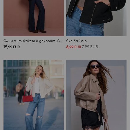
Слим фит жакет с декоративни копчета и колан
Яке байкър
19
6
7,99
EUR
,
99
EUR
,
99
EUR