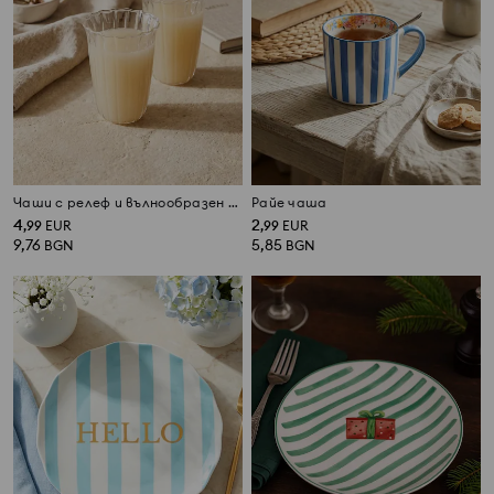
Чаши с релеф и вълнообразен ръб 2 pack
Райе чаша
4
2
,
99
EUR
,
99
EUR
9,76
5,85
BGN
BGN