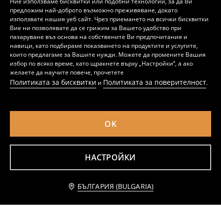
Ние използваме бисквитки или подобни технологии, за да Ви
предложим най-доброто възможно преживяване, докато
използвате нашия уеб сайт. Чрез приемането на всички бисквитки
Вие ни позволявате да се грижим за Вашето удобство при
пазаруване въз основа на собствените Ви предпочитания и
навици, като подбираме показването на продуктите и услугите,
които предлагаме за Вашите нужди. Можете да промените Вашия
избор по всяко време, като щракнете върху „Настройки“, а ако
желаете да научите повече, прочетете
Политиката за бисквитки
Политиката за поверителност
и
.
OK
Керамични чинии на райета, комплект от 2
Керамична чаша и чинийка на райета
7
5
,
99
EUR
,
49
EUR
15,63
10,74
НАСТРОЙКИ
BGN
BGN
Добави към количката
БЪЛГАРИЯ (BULGARIA)
3,49 EUR
6,83 BGN