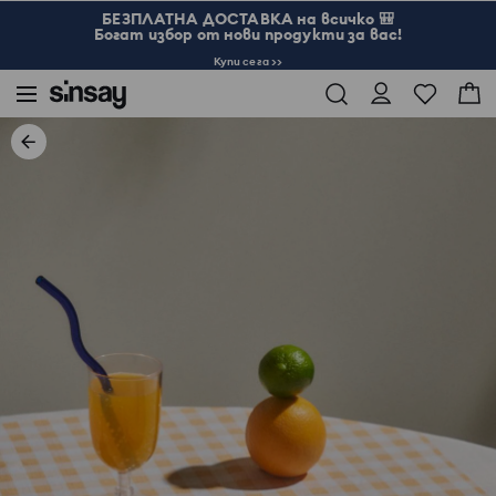
БЕЗПЛАТНА ДОСТАВКА на всичко 🎒
Богат избор от нови продукти за вас!
Купи сега >>