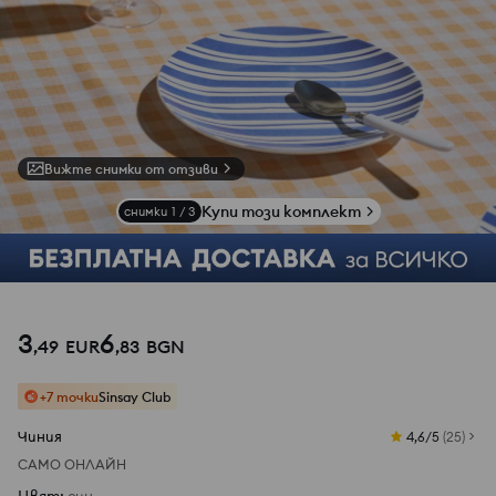
Вижте снимки от отзиви
Купи този комплект
снимки
1
/
3
3
6
,
49
EUR
,
83
BGN
+7 точки
Sinsay Club
Чиния
4,6/5
(
25
)
САМО ОНЛАЙН