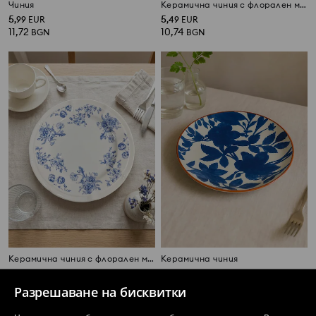
Чиния
Керамична чиния с флорален мотив
5
5
,
99
EUR
,
49
EUR
11,72
10,74
BGN
BGN
Керамична чиния с флорален мотив
Керамична чиния
4
2
,
99
EUR
,
99
EUR
9,76
5,85
BGN
BGN
Разрешаване на бисквитки