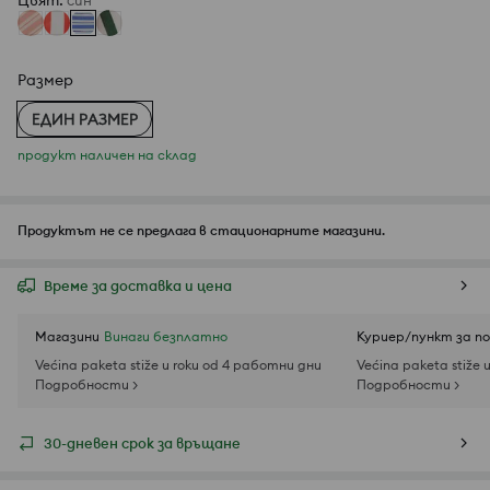
Цвят
:
cин
Размер
ЕДИН РАЗМЕР
продукт наличен на склад
Продуктът не се предлага в стационарните магазини.
Време за доставка и цена
Магазини
Винаги безплатно
Куриер/пункт за п
Većina paketa stiže u roku od 4 работни дни
Većina paketa stiže 
Подробности >
Подробности >
30-дневен срок за връщане