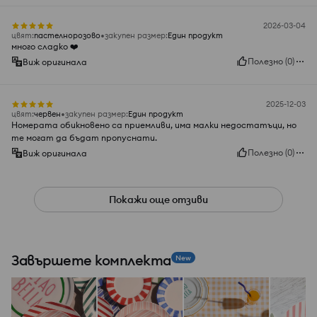
2026-03-04
цвят
:
пастелнорозово
закупен размер
:
Един продукт
много сладко ❤️
Полезно
(
0
)
Виж оригинала
2025-12-03
цвят
:
червeн
закупен размер
:
Един продукт
Номерата обикновено са приемливи, има малки недостатъци, но
те могат да бъдат пропуснати.
Полезно
(
0
)
Виж оригинала
Покажи още отзиви
Завършете комплекта
New