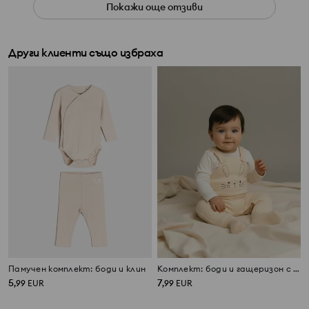
Покажи още отзиви
Други клиенти също избраха
Памучен комплект: боди и клин
Комплект: боди и гащеризон с презрамки
5
7
,
99
EUR
,
99
EUR