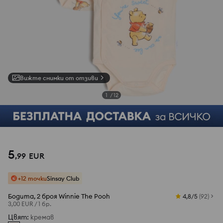
Вижте снимки от отзиви
1
/
12
5
,
99
EUR
+12 точки
Sinsay Club
Бодита, 2 броя Winnie The Pooh
4,8/5
(
92
)
3,00 EUR
/
1 бр.
Цвят
:
кремав