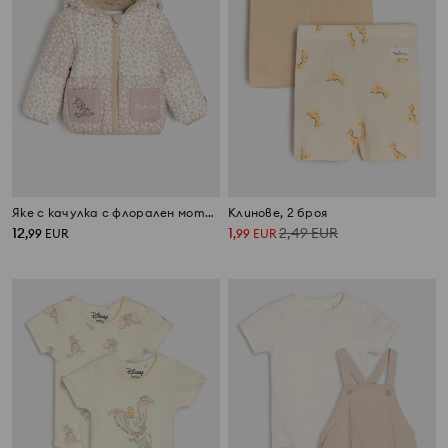
Яке с качулка с флорален мотив и бродерия Bambi
Клинове, 2 броя
12
1
2,49
EUR
,
99
EUR
,
99
EUR