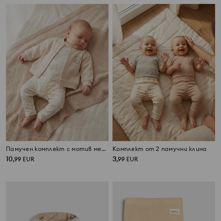
Памучен комплект с мотив мечета 4 pack
Комплект от 2 памучни клина
10
3
,
99
EUR
,
99
EUR