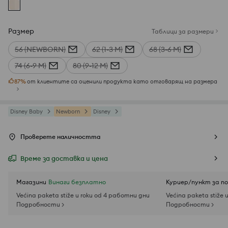
Размер
Таблици за размери
56 (NEWBORN)
62 (1-3 М)
68 (3-6 М)
74 (6-9 М)
80 (9-12 М)
87
%
от клиентите са оценили продукта като отговарящ на размера
Disney Baby
Newborn
Disney
Проверете наличността
Време за доставка и цена
Магазини
Винаги безплатно
Куриер/пункт за п
Većina paketa stiže u roku od 4 работни дни
Većina paketa stiže 
Подробности >
Подробности >