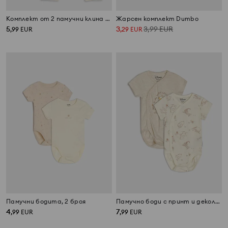
Комплект от 2 памучни клина Dumbo
Жарсен комплект Dumbo
5
3
3,99
EUR
,
99
EUR
,
29
EUR
Памучни бодита, 2 броя
Памучно боди с принт и деколте тип плик 2 pack Winnie The Pooh
4
7
,
99
EUR
,
99
EUR