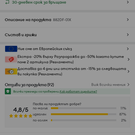
30-дневен срок за връщане
Описание на продукта
882DF-01X
Състав и грижи
Ние сме от Европейския съюз
Екстра -20% върху Разпродажба до -50% когато купите
поне 2 артикула (Регламенти)
Доставка до 4 дни или отстъпка от -15% за следващата
ви покупка (Регламенти)
Отзиви за продукта
(
92
)
Виж всички мнения
Всички прегледи са проверени.
Как работят оценките?
Пасва ли продуктът добре?
4,8/5
по-малък
11
%
идеален
87
%
по-голям
2
%