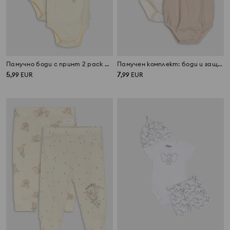
Памучно боди с принт 2 pack Dumbo
Памучен комплект: боди и гащеризон
5
7
,
99
EUR
,
99
EUR