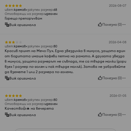
2026-08-07
цвят
:
кремав
закупен размер
:
68
Отговарящи на размер
:
идеален
Горещо препоръчвам
Полезно
(
0
)
Виж оригинала
2026-04-08
цвят
:
кремав
закупен размер
:
80
Красив принт на Мечо Пух. Една звездичка в минуса, защото един
от бодитата имаше кафяви петна на рамото. А другата звезда
в минуса, защото размерът не съвпада, те са твърде малки (дори
взех 1 размер по-голям и пак твърде малък). Затова не забравяйте
да вземете 1 или 2 размера по-големи.
Полезно
(
0
)
Виж оригинала
2026-01-05
цвят
:
кремав
закупен размер
:
80
Отговарящи на размер
:
идеален
Качество👍️🔥 на вечерята
Полезно
(
0
)
Виж оригинала