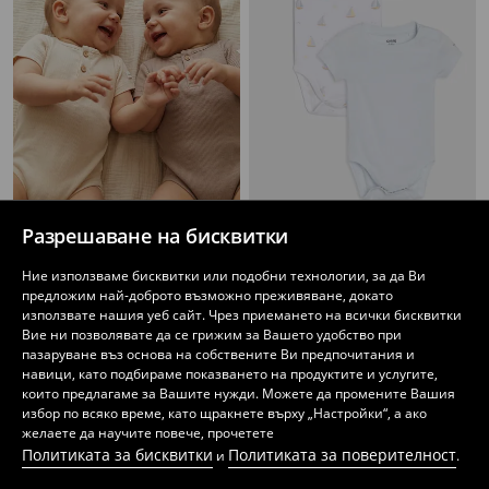
Разрешаване на бисквитки
Ребристо боди 2 броя
Памучно боди с мотив на ветроходна лодка 2 pack
5
3
,
99
EUR
,
99
EUR
Ние използваме бисквитки или подобни технологии, за да Ви
предложим най-доброто възможно преживяване, докато
използвате нашия уеб сайт. Чрез приемането на всички бисквитки
Вие ни позволявате да се грижим за Вашето удобство при
пазаруване въз основа на собствените Ви предпочитания и
навици, като подбираме показването на продуктите и услугите,
които предлагаме за Вашите нужди. Можете да промените Вашия
избор по всяко време, като щракнете върху „Настройки“, а ако
желаете да научите повече, прочетете
Политиката за бисквитки
Политиката за поверителност
и
.