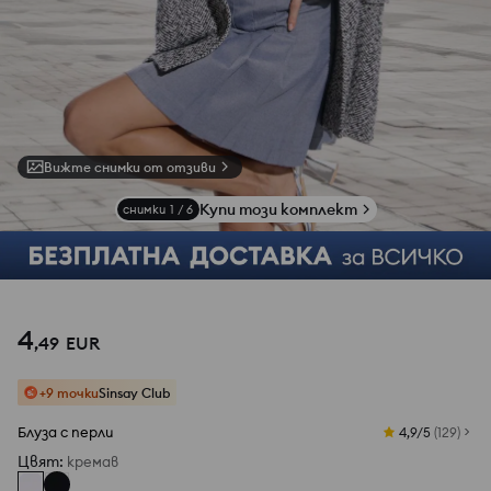
Вижте снимки от отзиви
Купи този комплект
снимки
1
/
6
4
,
49
EUR
+9 точки
Sinsay Club
Блуза с перли
4,9/5
(
129
)
Цвят
:
кремав