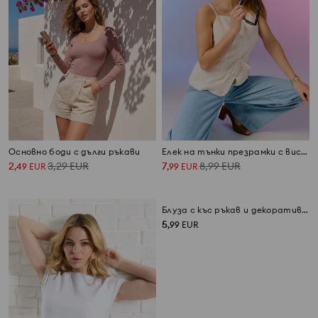
Основно боди с дълги ръкави
Елек на тънки презрамки с вискоза и примес на лен
2
3,29
EUR
7
8,99
EUR
,
49
EUR
,
99
EUR