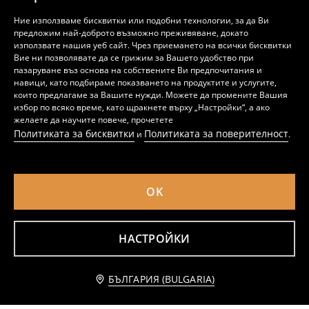
Ние използваме бисквитки или подобни технологии, за да Ви
предложим най-доброто възможно преживяване, докато
използвате нашия уеб сайт. Чрез приемането на всички бисквитки
Вие ни позволявате да се грижим за Вашето удобство при
пазаруване въз основа на собствените Ви предпочитания и
навици, като подбираме показването на продуктите и услугите,
които предлагаме за Вашите нужди. Можете да промените Вашия
избор по всяко време, като щракнете върху „Настройки“, а ако
желаете да научите повече, прочетете
Политиката за бисквитки
Политиката за поверителност
и
.
OK
Тениска
Къса тениска
2
3
,
99
EUR
,
49
EUR
НАСТРОЙКИ
Уведоми ме
БЪЛГАРИЯ (BULGARIA)