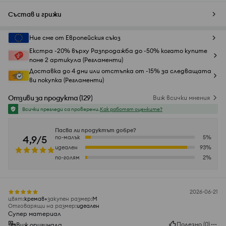
Състав и грижи
Ние сме от Европейския съюз
Екстра -20% върху Разпродажба до -50% когато купите
поне 2 артикула (Регламенти)
Доставка до 4 дни или отстъпка от -15% за следващата
ви покупка (Регламенти)
Отзиви за продукта
(
129
)
Виж всички мнения
Всички прегледи са проверени.
Как работят оценките?
Пасва ли продуктът добре?
4,9/5
по-малък
5
%
идеален
93
%
по-голям
2
%
2026-06-21
цвят
:
кремав
закупен размер
:
M
Отговарящи на размер
:
идеален
Супер материал
Полезно
(
0
)
Виж оригинала