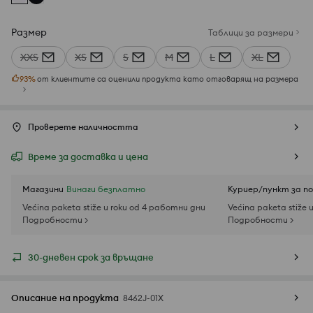
Размер
Таблици за размери
XXS
XS
S
M
L
XL
93
%
от клиентите са оценили продукта като отговарящ на размера
Проверете наличността
Време за доставка и цена
Магазини
Винаги безплатно
Куриер/пункт за п
Većina paketa stiže u roku od 4 работни дни
Većina paketa stiže 
Подробности >
Подробности >
30-дневен срок за връщане
Описание на продукта
8462J-01X