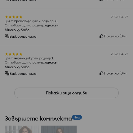
2026-04-27
цвят
:
кремав
закупен размер
:
XL
Отговарящи на размер
:
идеален
Много хубаво
Полезно
(
0
)
Виж оригинала
2026-04-27
цвят
:
черeн
закупен размер
:
L
Отговарящи на размер
:
идеален
Много хубаво
Полезно
(
0
)
Виж оригинала
Покажи още отзиви
Завършете комплекта
New