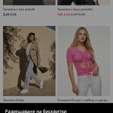
Тениска с къс ръкав
Тениска с къси ръкави
2
1
2,49
EUR
,
49
EUR
,
99
EUR
Тениска basic
Рипсена блуза с набор и изрязване отпред
2
10
,
49
EUR
,
49
EUR
Разрешаване на бисквитки