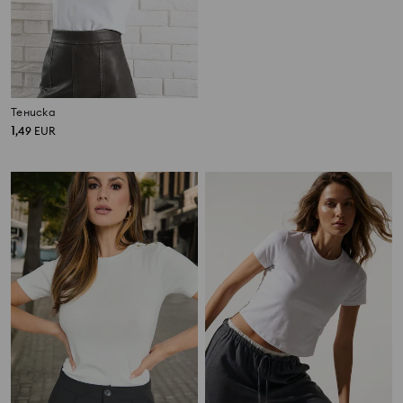
Тениска
Блуза с къс ръкав и декоративно деколте
1
5
,
49
EUR
,
99
EUR