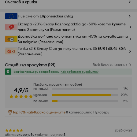
Състав и грижи
Ние сме от Европейския съюз
Екстра -20% върху Разпродажба до -50% когато купите
поне 2 артикула (Регламенти)
Доставка до 4 дни или отстъпка от -15% за следващата
ви покупка (Регламенти)
Точки x2 в Sinsay Club за покупки на мин. 35 EUR | 68.45 BGN
(Регламенти)
Отзиви за продукта
(
191
)
Виж всички мнения
Всички прегледи са проверени.
Как работят оценките?
Пасва ли продуктът добре?
4,9/5
по-малък
1
%
идеален
90
%
по-голям
9
%
Top 18% най-високо оценените
в категорията Пуловери
2026-07-26
цвят
:
яркорозово
закупен размер
:
S