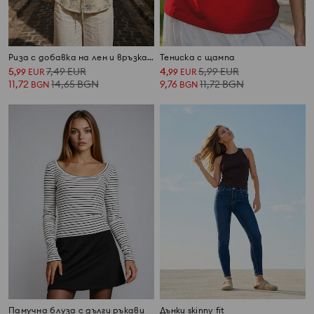
Риза с добавка на лен и връзка на гърба
Тениска с щампа
5
7,49
EUR
4
5,99
EUR
,
99
EUR
,
99
EUR
11,72
14,65
BGN
9,76
11,72
BGN
BGN
BGN
Памучна блуза с дълги ръкави
Дънки skinny fit