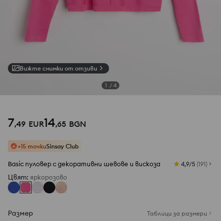
Вижте снимки от отзиви
1
/
4
7
14
,
49
EUR
,
65
BGN
+15 точки
Sinsay Club
Basic пуловер с декоративни шевове и вискоза
4,9/5
(
191
)
Цвят
:
яркорозово
Размер
Таблици за размери