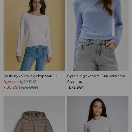
Basic пуловер с декоративни шевове и вискоза
Суиър с декоративни копчета на маншетите
3
4,99
EUR
5
,
99
EUR
,
99
EUR
7,80
9,76
BGN
11,72
BGN
BGN