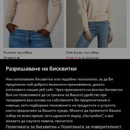
Рипсен пуловер
Лек basic пуловер
12
3
4,99
EUR
,
99
EUR
,
99
EUR
25,41
7,80
9,76
BGN
BGN
BGN
Разрешаване на бисквитки
Ние използваме бисквитки или подобни технологии, за да Ви
предложим най-доброто възможно преживяване, докато
използвате нашия уеб сайт. Чрез приемането на всички бисквитки
Вие ни позволявате да се грижим за Вашето удобство при
пазаруване въз основа на собствените Ви предпочитания и
навици, като подбираме показването на продуктите и услугите,
които предлагаме за Вашите нужди. Можете да промените Вашия
избор по всяко време, като щракнете върху „Настройки“, а ако
желаете да научите повече, прочетете
Политиката за бисквитки
Политиката за поверителност
и
.