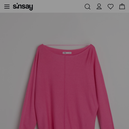
Sinsay
Жени
Basic пуловер с декоративни шевове и вискоза