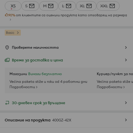
XS
S
M
L
XL
XXL
90
%
от клиентите са оценили продукта като отговарящ на размера
Basic
Проверете наличността
Време за доставка и цена
Магазини
Винаги безплатно
Куриер/пункт за п
Većina paketa stiže u roku od 4 работни дни
Većina paketa stiže 
Подробности >
Подробности >
30-дневен срок за връщане
Описание на продукта
400GZ-42X