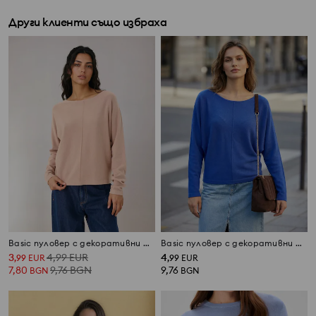
Други клиенти също избраха
Basic пуловер с декоративни шевове и вискоза
Basic пуловер с декоративни шевове и вискоза
3
4,99
EUR
4
,
99
EUR
,
99
EUR
7,80
9,76
BGN
9,76
BGN
BGN