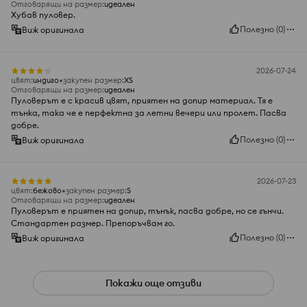
Отговарящи на размер
:
идеален
Хубав пуловер.
Полезно
(
0
)
Виж оригинала
2026-07-24
цвят
:
индиго
закупен размер
:
XS
Отговарящи на размер
:
идеален
Пуловерът е с красив цвят, приятен на допир материал. Тя е
тънка, така че е перфектна за летни вечери или пролет. Пасва
добре.
Полезно
(
0
)
Виж оригинала
2026-07-23
цвят
:
бежово
закупен размер
:
S
Отговарящи на размер
:
идеален
Пуловерът е приятен на допир, тънък, пасва добре, но се гънчи.
Стандартен размер. Препоръчвам го.
Полезно
(
0
)
Виж оригинала
Покажи още отзиви