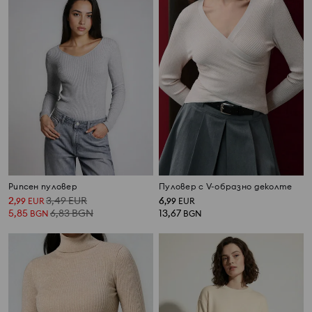
Рипсен пуловер
Пуловер с V-образно деколте
2
3,49
EUR
6
,
99
EUR
,
99
EUR
5,85
6,83
BGN
13,67
BGN
BGN