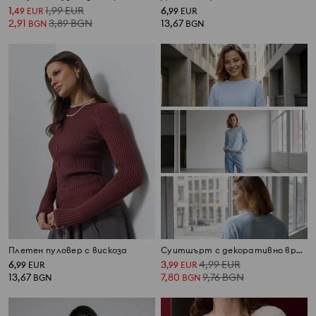
1
1,99
EUR
6
,
49
EUR
,
99
EUR
2,91
3,89
BGN
13,67
BGN
BGN
Плетен пуловер с вискоза
Суитшърт с декоративно връзване с вискоза
6
3
4,99
EUR
,
99
EUR
,
99
EUR
13,67
7,80
9,76
BGN
BGN
BGN